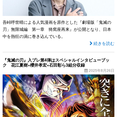
吾峠呼世晴による人気漫画を原作とした『劇場版「鬼滅の
刃」無限城編 第一章 猗窩座再来』が公開となり、日本
中を熱狂の渦に巻き込んでいる。
続きを読む
『鬼滅の刃』入プレ第4弾はスペシャルインタビューブッ
ク 花江夏樹×櫻井孝宏×石田彰ら3組分収録
2025年8月26日