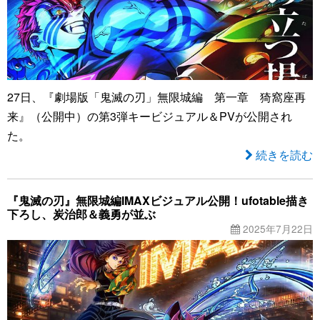
27日、『劇場版「鬼滅の刃」無限城編 第一章 猗窩座再
来』（公開中）の第3弾キービジュアル＆PVが公開され
た。
続きを読む
『鬼滅の刃』無限城編IMAXビジュアル公開！ufotable描き
下ろし、炭治郎＆義勇が並ぶ
2025年7月22日