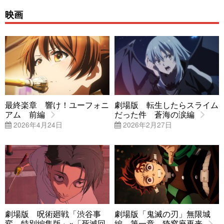
映画
最終楽章 響け！ユーフォニ
劇場版 転生したらスライム
アム 前編
だった件 蒼海の涙編
2026年4月24日
2026年2月27日
劇場版 呪術廻戦「渋谷事
劇場版「鬼滅の刃」無限城
変 特別編集版」×「死滅回
編 第一章 猗窩座再来