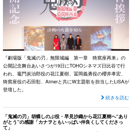
『劇場版「鬼滅の刃」無限城編 第一章 猗窩座再来』の
公開記念舞台あいさつが19日にTOHOシネマズ日比谷で行
われ、竈門炭治郎役の花江夏樹、冨岡義勇役の櫻井孝宏、
猗窩座役の石田彰、Aimerと共にW主題歌を担当したLiSAが
登壇した。
続きを読む
「鬼滅の刃」胡蝶しのぶ役・早見沙織から花江夏樹へ“あり
がとう”の感謝「カナヲともいっぱい仲良くしてくださっ
て」