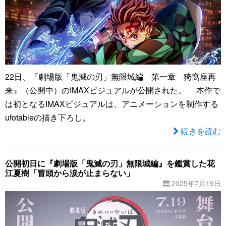
22日、『劇場版「鬼滅の刃」無限城編 第一章 猗窩座再
来』（公開中）のIMAXビジュアルが公開された。 本作で
は初となるIMAXビジュアルは、アニメーションを制作する
ufotableの描き下ろし。
続きを読む
公開初日に『劇場版「鬼滅の刃」無限城編』を鑑賞した花
江夏樹「冒頭から涙が止まらない」
2025年7月19日