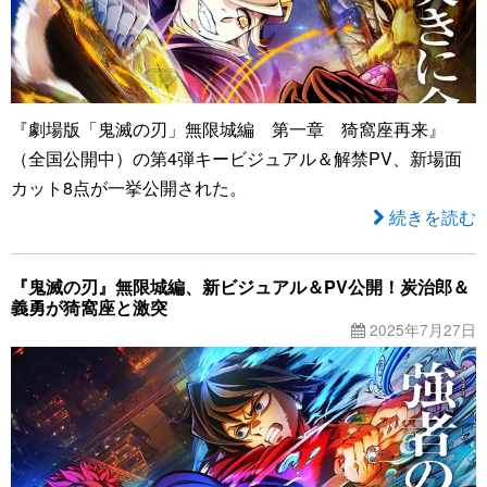
『劇場版「鬼滅の刃」無限城編 第一章 猗窩座再来』
（全国公開中）の第4弾キービジュアル＆解禁PV、新場面
カット8点が一挙公開された。
続きを読む
『鬼滅の刃』無限城編、新ビジュアル＆PV公開！炭治郎＆
義勇が猗窩座と激突
2025年7月27日