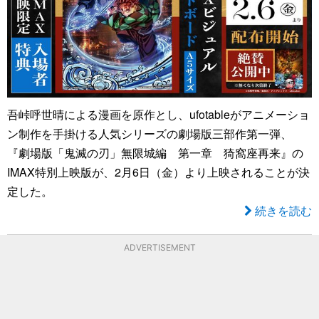
吾峠呼世晴による漫画を原作とし、ufotableがアニメーショ
ン制作を手掛ける人気シリーズの劇場版三部作第一弾、
『劇場版「鬼滅の刃」無限城編 第一章 猗窩座再来』の
IMAX特別上映版が、2月6日（金）より上映されることが決
定した。
続きを読む
ADVERTISEMENT