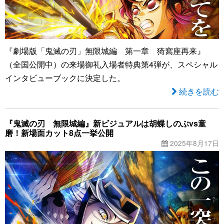
『劇場版「鬼滅の刃」無限城編 第一章 猗窩座再来』
（全国公開中）の来場御礼入場者特典第4弾が、スペシャル
インタビューブックに決定した。
続きを読む
『鬼滅の刃 無限城編』新ビジュアルは胡蝶しのぶvs童
磨！新場面カット8点一挙公開
2025年8月17日