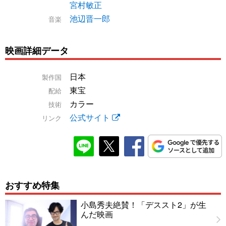
宮村敏正
池辺晋一郎
音楽
映画詳細データ
日本
製作国
東宝
配給
カラー
技術
公式サイト
リンク
おすすめ特集
小島秀夫絶賛！「デススト2」が生
んだ映画