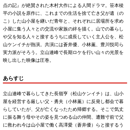
点の記』が絶賛された木村大作による人間ドラマ。笹本稜
平の小説を原作に、これまでの生活を捨て亡き父が遺（の
こ）した山小屋を継いだ青年と、それぞれに居場所を求め
小屋に集う人々との交流や家族の絆を描く。山での暮らし
や父を知る人々と接するうちに成長していく主人公を、松
山ケンイチが熱演。共演には蒼井優、小林薫、豊川悦司ら
実力派がそろう。立山連峰で長期ロケを行い山々の光景を
映し出した映像は圧巻。
あらすじ
立山連峰で暮らしてきた長嶺亨（松山ケンイチ）は、山小
屋を経営する厳しい父・勇夫（小林薫）に反発し都会で暮
らしていたが、父が亡くなったため帰郷する。そこで気丈
に振る舞う母やその姿を見つめる山の仲間、遭難寸前で父
に救われ今は山小屋で働く高澤愛（蒼井優）らと接するう