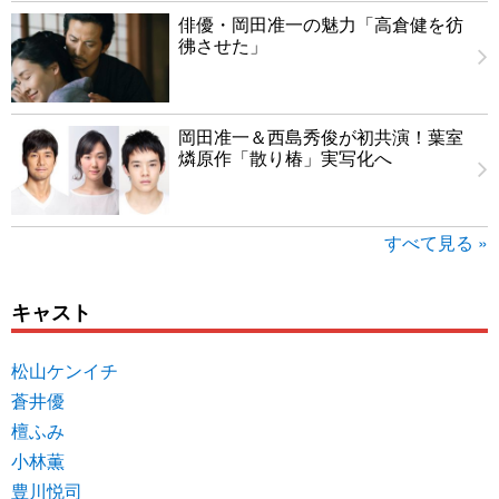
俳優・岡田准一の魅力「高倉健を彷
彿させた」
岡田准一＆西島秀俊が初共演！葉室
燐原作「散り椿」実写化へ
すべて見る »
キャスト
松山ケンイチ
蒼井優
檀ふみ
小林薫
豊川悦司