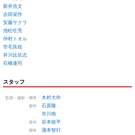
新井浩文
吉田栄作
安藤サクラ
池松壮亮
仲村トオル
市毛良枝
井川比佐志
石橋蓮司
スタッフ
木村大作
監督・撮影・脚本
石原隆
製作
市川南
笹本稜平
原作
瀧本智行
脚本