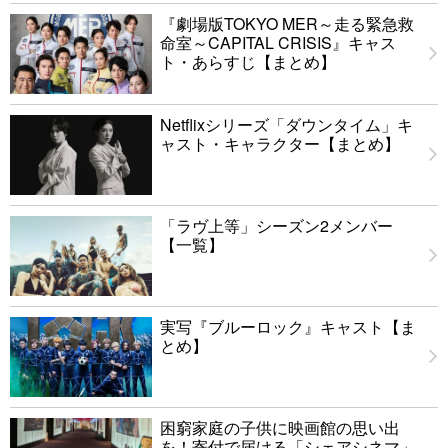
『劇場版TOKYO MER～走る緊急救
命室～CAPITAL CRISIS』キャス
ト・あらすじ【まとめ】
Netflixシリーズ「ダウンタイム」キ
ャスト・キャラクター【まとめ】
「ラヴ上等」シーズン2メンバー
【一覧】
実写『ブルーロック』キャスト【ま
とめ】
困窮家庭の子供に映画館の思い出
を！寄付で届ける「シェアシネマ」