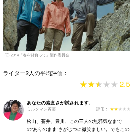
(C) 2014「春を背負って」製作委員会
ライター2人の平均評価：
★★★★★
★★★★★
2.5
あなたの素直さが試されます。
ミルクマン斉藤
評価：
★★★★★
★★★★★
松山、蒼井、豊川、この三人の無邪気なまで
の“ありのまま”さがじつに微笑ましい。でもこの