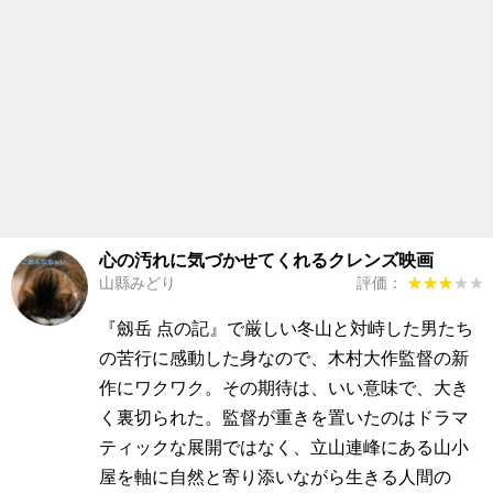
心の汚れに気づかせてくれるクレンズ映画
山縣みどり
評価：
★★★★★
★★★★★
『劔岳 点の記』で厳しい冬山と対峙した男たち
の苦行に感動した身なので、木村大作監督の新
作にワクワク。その期待は、いい意味で、大き
く裏切られた。監督が重きを置いたのはドラマ
ティックな展開ではなく、立山連峰にある山小
屋を軸に自然と寄り添いながら生きる人間の