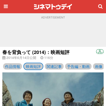
ADVERTISEMENT
春を背負って (2014)：映画短評
2014年6月14日公開
116分
作品情報
映画短評
関連記事
予告編・動画
画像