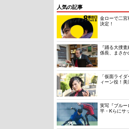
人気の記事
金ローで二宮
決定！
『踊る大捜査線
係長、まさか
「仮面ライダ
ィーン役！美
実写『ブルー
平・Kらにサ