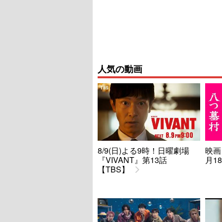
人気の動画
8/9(日)よる9時！日曜劇場
映画
『VIVANT』第13話
月1
【TBS】