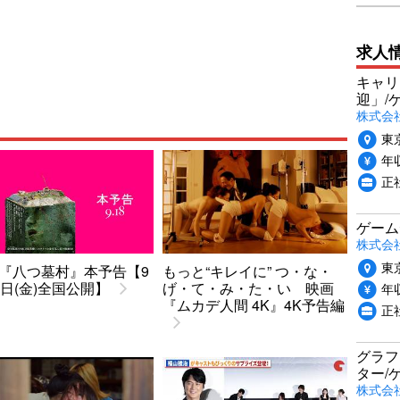
求人
キャリ
迎」/
株式会
東
年収
正
ゲーム
株式会社P
東
『八つ墓村』本予告【9
もっと“キレイに” つ・な・
8日(金)全国公開】
げ・て・み・た・い 映画
年収
『ムカデ人間 4K』4K予告編
正
グラフ
ター/
株式会