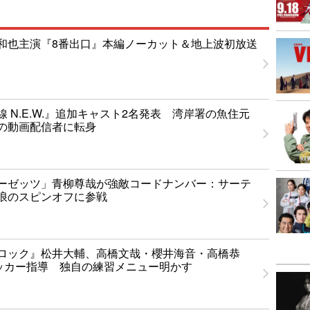
和也主演『8番出口』本編ノーカット＆地上波初放送
 N.E.W.』追加キャスト2名発表 湾岸署の魚住元
の動画配信者に転身
ーゼッツ」青柳尊哉が強敵コードナンバー：サーテ
浪のスピンオフに参戦
ロック』松井大輔、高橋文哉・櫻井海音・高橋恭
ッカー指導 独自の練習メニュー明かす