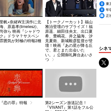
東
年収
正社
里帆×奈緒W主演作に北
【トークノーカット】福山
、原嘉孝(timelesz)、
雅治登壇のサプライズ！福
尚弥ら 映画『シャドウ
原遥、細田佳央太、出口夏
ク』ドラマ？サスペン
希、豊嶋花、井之脇海、汐
雰囲気が対極の特報2種
見夏衛、新城毅彦監督が登
壇！映画『あの星が降る丘
シネ
で、君とまた出会いた
い。』公開御礼舞台あいさ
つ
『恋の罪』特報
第2シーズン放送記念！
『VIVANT』第1話をフル公