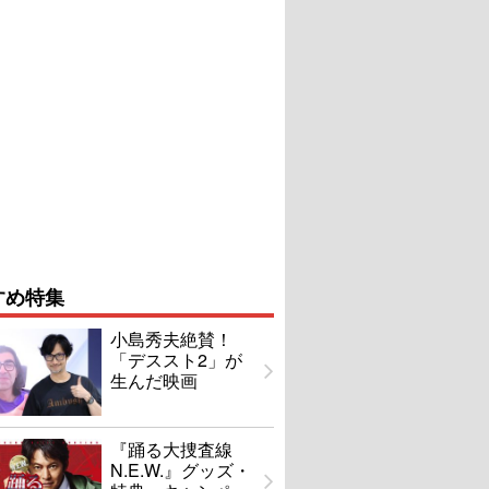
すめ特集
小島秀夫絶賛！
「デススト2」が
生んだ映画
『踊る大捜査線
N.E.W.』グッズ・