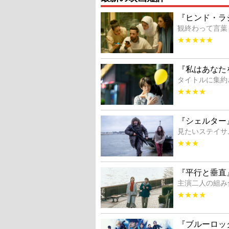
『ヒンド・ラ
観終わって言葉
★★★★★
『私はあなた
タイトルに集約
★★★★
『シェルター
見たいステイサ
★★★
『平行と垂直
主演二人の組み
★★★★
『ブルーロッ