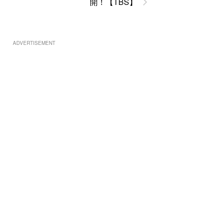
開！【TBS】
ADVERTISEMENT