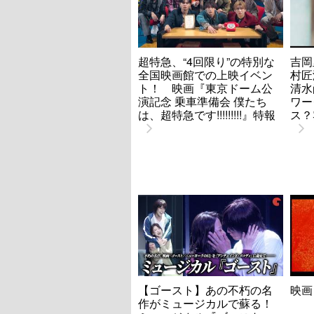
超特急、“4回限り”の特別な
吉岡
全国映画館での上映イベン
村匠海
ト！ 映画『東京ドーム公
清水
演記念 乗車準備会 僕たち
ワー
は、超特急です!!!!!!!!!』特報
ス？
【ゴースト】あの不朽の名
映画
作がミュージカルで蘇る！