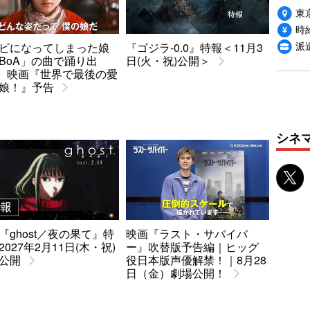
東
時給
派
ビになってしまった娘
『ゴジラ-0.0』特報＜11月3
BoA」の曲で踊り出
日(火・祝)公開＞
.. 映画『世界で最後の愛
娘！』予告
シネ
『ghost／夜の果て』特
映画『ラスト・サバイバ
2027年2月11日(木・祝)
ー』吹替版予告編｜ヒッグ
公開
役日本版声優解禁！｜8月28
日（金）劇場公開！