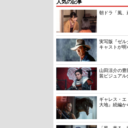
人気の記事
朝ドラ「風、
実写版『ゼル
キャストが明
山田涼介の豊
装ビジュアル
ギャレス・エ
大地』続編か
「風、薫る」