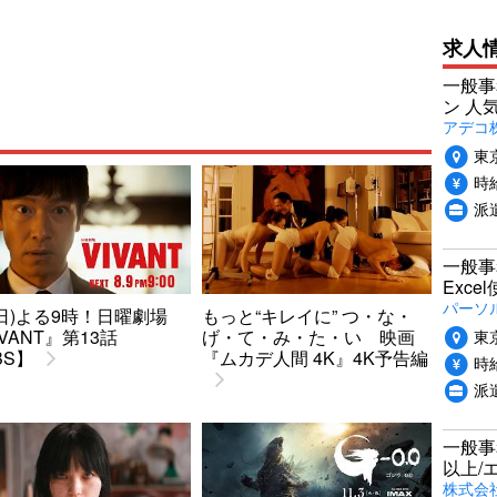
求人
一般事
ン 人
アデコ
東
時給
派
一般事
Exc
パーソ
9(日)よる9時！日曜劇場
もっと“キレイに” つ・な・
東
IVANT』第13話
げ・て・み・た・い 映画
BS】
『ムカデ人間 4K』4K予告編
時給
派
一般事
以上/
株式会