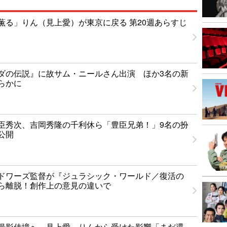
薫る」りん（見上愛）が東京に戻る 第20週あらすじ
ダの伝説』に故サム・ニールさん出演 ほか3名の新
らかに
臣秀次、吉岡秀隆の千利休ら「豊臣兄弟！」9名の扮
公開
ドワーズ監督が『ジュラシック・ワールド／復活の
ら離脱！創作上の意見の違いで
撮影佳境へ 見上愛、りんから受けた影響「まだ還