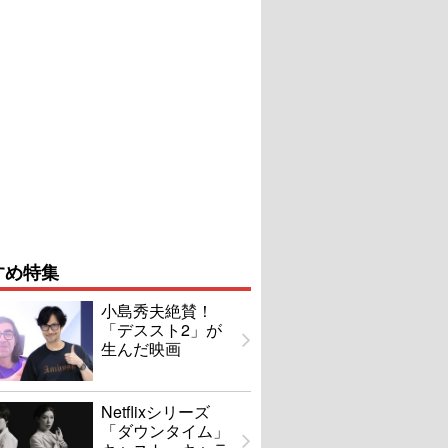
すめ特集
小島秀夫絶賛！
「デススト2」が
生んだ映画
Netflixシリーズ
「ダウンタイム」