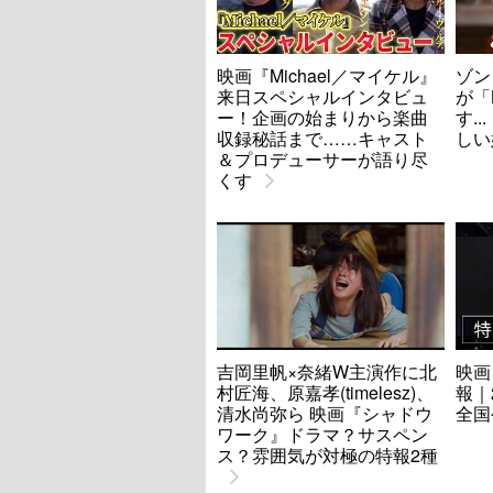
映画『Michael／マイケル』
ゾン
来日スペシャルインタビュ
が「
ー！企画の始まりから楽曲
す.
収録秘話まで……キャスト
しい
＆プロデューサーが語り尽
くす
吉岡里帆×奈緒W主演作に北
映画
村匠海、原嘉孝(timelesz)、
報｜
清水尚弥ら 映画『シャドウ
全国
ワーク』ドラマ？サスペン
ス？雰囲気が対極の特報2種