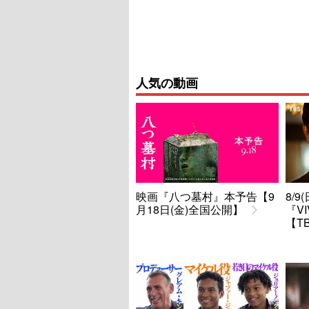
人気の動画
映画『八つ墓村』本予告【9
8/
月18日(金)全国公開】
『V
【T