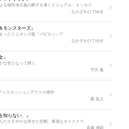
よる植民地主義の断片を暴くビジュアル・エッセイ
なかざわひでゆき
＆モンスターズ』
まったミニオンズ版『バビロン』!?
なかざわひでゆき
女』
かな色となって輝く
平沢 薫
すディスカッションアクトの傑作
森 直人
を知らない、』
んだささやかな幸せと悲劇。最適なキャストで
斉藤 博昭