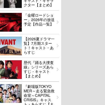
キャスト・キャラ
クター【まとめ】
「金曜ロードショ
ー」2026年の放送
予定【作品一覧】
【2026夏ドラマ一
覧】7月期スター
ト！キャスト・あ
らすじ
歴代『踊る大捜査
線』シリーズあら
すじ・キャスト
【まとめ】
『劇場版TOKYO
MER～走る緊急救
命室～CAPITAL
CRISIS』キャス
ト・あらすじ【ま