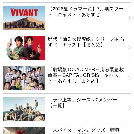
【2026夏ドラマ一覧】7月期スター
ト！キャスト・あらすじ
歴代『踊る大捜査線』シリーズあら
すじ・キャスト【まとめ】
『劇場版TOKYO MER～走る緊急救
命室～CAPITAL CRISIS』キャス
ト・あらすじ【まとめ】
「ラヴ上等」シーズン2メンバー
【一覧】
『スパイダーマン』グッズ・特典・