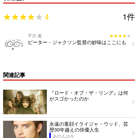
★★★★★
★★★★★
4
1
件
平沢 薫
★★★★★
★★★★★
ピーター・ジャクソン監督の妙味はここにも
関連記事
『ロード・オブ・ザ・リング』は何
がスゴかったのか
永遠の童顔イライジャ・ウッド、芸
歴30年越えの俳優人生
あの人は今