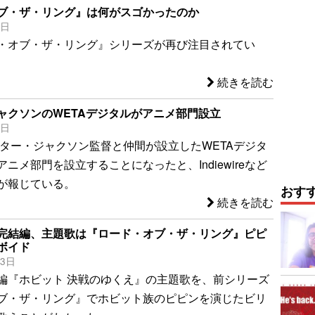
ブ・ザ・リング』は何がスゴかったのか
4日
・オブ・ザ・リング』シリーズが再び注目されてい
続きを読む
ャクソンのWETAデジタルがアニメ部門設立
2日
ピーター・ジャクソン監督と仲間が設立したWETAデジタ
ニメ部門を設立することになったと、Indiewireなど
が報じている。
おす
続きを読む
完結編、主題歌は『ロード・オブ・ザ・リング』ピピ
ボイド
23日
編『ホビット 決戦のゆくえ』の主題歌を、前シリーズ
ブ・ザ・リング』でホビット族のピピンを演じたビリ