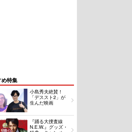
すめ特集
小島秀夫絶賛！
「デススト2」が
生んだ映画
『踊る大捜査線
N.E.W.』グッズ・