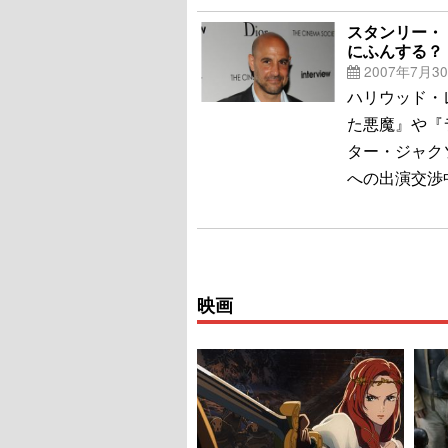
スタンリー・
にふんする？
2007年7月3
ハリウッド・
た悪魔』や『
ター・ジャク
への出演交渉
映画