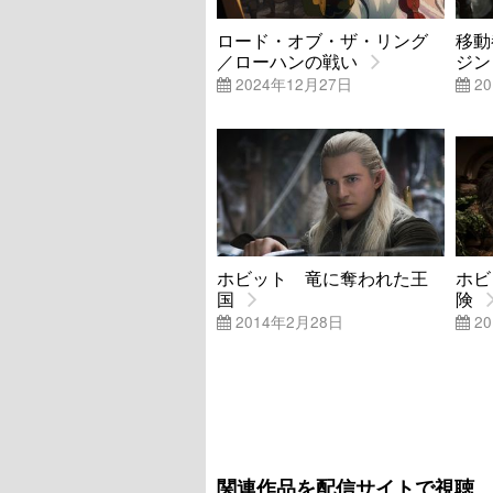
ロード・オブ・ザ・リング
移動
／ローハンの戦い
ジン
2024年12月27日
20
ホビット 竜に奪われた王
ホビ
国
険
2014年2月28日
20
関連作品を配信サイトで視聴