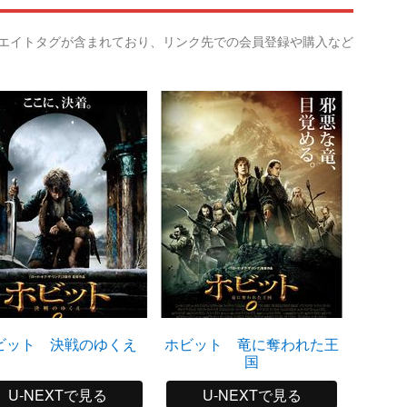
リエイトタグが含まれており、リンク先での会員登録や購入など
ビット 決戦のゆくえ
ホビット 竜に奪われた王
ホビッ
国
U-NEXTで見る
U-NEXTで見る