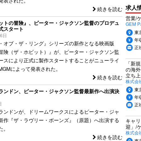
発表された。
求人
続きを読む
営業/
ットの冒険』、ピーター・ジャクソン監督のプロデュ
GEM P
式スタート
東
26日
年収
・オブ・ザ・リング』シリーズの新作となる映画版
正
冒険（ザ・ホビット）』が、ピーター・ジャクソン監
ースにより正式に製作スタートすることがニューライ
「新規
MGMによって発表された。
の海外
立ち上
続きを読む
株式会社P
東
ランドン、ピーター・ジャクソン監督最新作へ出演決
年収
日
正社
ランドンが、ドリームワークスによるピーター・ジャ
新作『ザ・ラヴリー・ボーンズ』（原題）へ出演する
キャリ
迎」/
た。
株式会
続きを読む
東