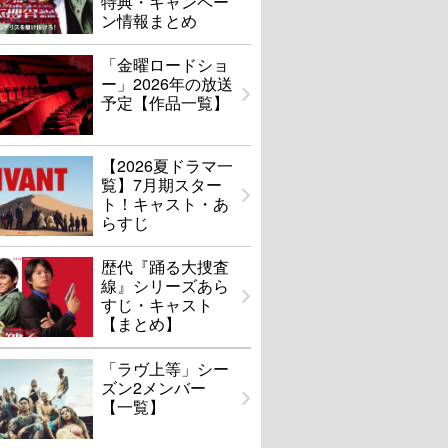
特典・キャンペー
ン情報まとめ
「金曜ロードショ
ー」2026年の放送
予定【作品一覧】
【2026夏ドラマ一
覧】7月期スター
ト！キャスト・あ
らすじ
歴代『踊る大捜査
線』シリーズあら
すじ・キャスト
【まとめ】
「ラヴ上等」シー
ズン2メンバー
【一覧】