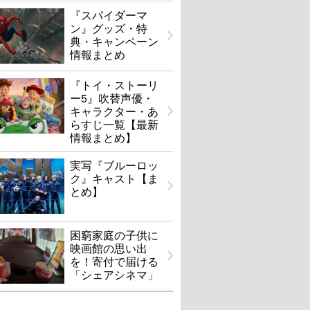
『スパイダーマ
ン』グッズ・特
典・キャンペーン
情報まとめ
『トイ・ストーリ
ー5』吹替声優・
キャラクター・あ
らすじ一覧【最新
情報まとめ】
実写『ブルーロッ
ク』キャスト【ま
とめ】
困窮家庭の子供に
映画館の思い出
を！寄付で届ける
「シェアシネマ」