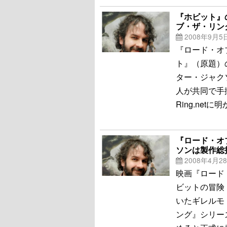
『ホビット』
ブ・ザ・リン
2008年9月5
『ロード・オ
ト』（原題）
ター・ジャク
人が共同で手
Ring.netに
『ロード・オ
ソンは製作総
2008年4月2
映画『ロード
ビットの冒険
いたギレルモ
ング』シリー