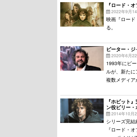
『ロード・オ
2022年9月1
映画『ロード
る。
ピーター・ジ
2020年6月2
1993年に
ルが、新たにア
複数メディア
『ホビット』
ン役ビリー・
2014年10月
シリーズ完結
『ロード・オ