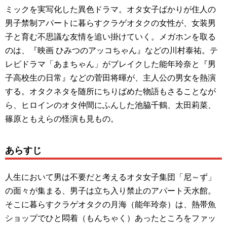
ミックを実写化した異色ドラマ。オタ女子ばかりが住人の
男子禁制アパートに暮らすクラゲオタクの女性が、女装男
子と育む不思議な友情を追い掛けていく。メガホンを取る
のは、『映画 ひみつのアッコちゃん』などの川村泰祐。テ
レビドラマ「あまちゃん」がブレイクした能年玲奈と『男
子高校生の日常』などの菅田将暉が、主人公の男女を熱演
する。オタクネタを随所にちりばめた物語もさることなが
ら、ヒロインのオタ仲間にふんした池脇千鶴、太田莉菜、
篠原ともえらの怪演も見もの。
あらすじ
人生において男は不要だと考えるオタ女子集団「尼～ず」
の面々が集まる、男子は立ち入り禁止のアパート天水館。
そこに暮らすクラゲオタクの月海（能年玲奈）は、熱帯魚
ショップでひと悶着（もんちゃく）あったところをファッ