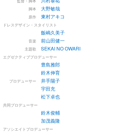
川村泰祐
監督・脚本
大野敏哉
脚本
東村アキコ
原作
ドレスデザイン・スタイリスト
飯嶋久美子
前山田健一
音楽
SEKAI NO OWARI
主題歌
エグゼクティブプロデューサー
豊島雅郎
鈴木伸育
井手陽子
プロデューサー
宇田充
松下卓也
共同プロデューサー
鈴木俊輔
加茂義隆
アソシエイトプロデューサー