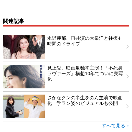
関連記事
永野芽郁、再共演の大泉洋と往復4
時間のドライブ
見上愛、映画単独初主演！『不死身
ラヴァーズ』構想10年でついに実写
化
さかなクンの半生をのん主演で映画
化 学ラン姿のビジュアルも公開
すべて見る »