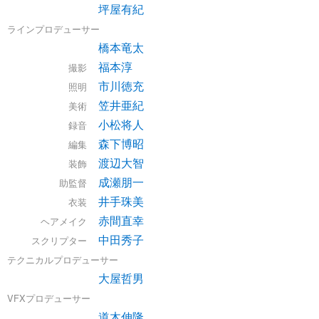
坪屋有紀
ラインプロデューサー
橋本竜太
福本淳
撮影
市川徳充
照明
笠井亜紀
美術
小松将人
録音
森下博昭
編集
渡辺大智
装飾
成瀬朋一
助監督
井手珠美
衣装
赤間直幸
ヘアメイク
中田秀子
スクリプター
テクニカルプロデューサー
大屋哲男
VFXプロデューサー
道木伸隆