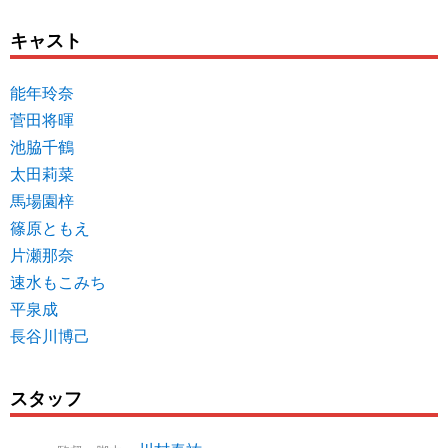
キャスト
能年玲奈
菅田将暉
池脇千鶴
太田莉菜
馬場園梓
篠原ともえ
片瀬那奈
速水もこみち
平泉成
長谷川博己
スタッフ