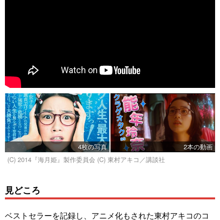
4枚の写真
2本の動画
(C) 2014『海月姫』製作委員会 (C) 東村アキコ／講談社
見どころ
ベストセラーを記録し、アニメ化もされた東村アキコのコ