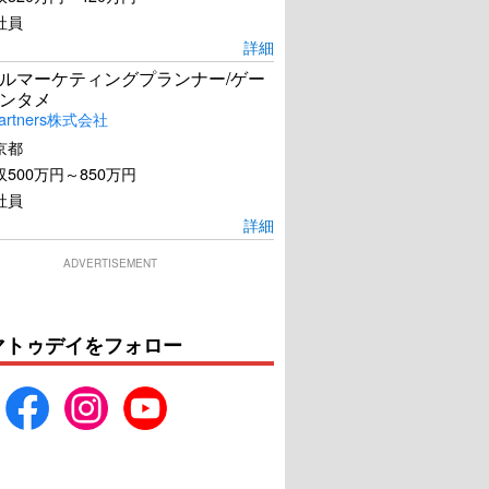
社員
詳細
ルマーケティングプランナー/ゲー
ンタメ
artners株式会社
京都
500万円～850万円
社員
詳細
ADVERTISEMENT
マトゥデイをフォロー
あげ ～殺人教師と
劇場版ドクターX
呼ばれた男
U-NEXTで見る
U-NEXTで見る