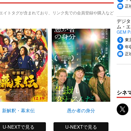
正
リエイトタグが含まれており、リンク先での会員登録や購入など
デジタ
ム・エ
GEM P
東
年収
正
シネ
新解釈・幕末伝
愚か者の身分
でっち
U-NEXTで見る
U-NEXTで見る