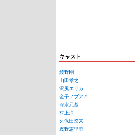
キャスト
綾野剛
山田孝之
沢尻エリカ
金子ノブアキ
深水元基
村上淳
久保田悠来
真野恵里菜