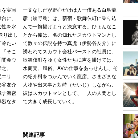
画を実写
一文なしだが野心だけは人一倍ある白鳥龍
舞台に、
彦（綾野剛）は、新宿・歌舞伎町に乗り込
女性を水
んで一旗揚げようと決意する。ひょんなこ
送り出し
とから彼は、名の知れたスカウトマンとし
『冷たい
て数々の伝説を持つ真虎（伊勢谷友介）に
。『そこ
誘われてスカウト会社バーストの社員に。
『闇金ウ
歌舞伎町をゆく女性たちに声を掛けては、
孝之、
水商売、風俗、AVの仕事をあっせんし、そ
尻エリ
の紹介料をつかんでいく龍彦。さまざまな
勢谷友介
人物や出来事と対峙（たいじ）しながら、
成す濃密
彼はスカウトマンとして、一人の人間とし
鮮烈なタ
て大きく成長していく。
関連記事