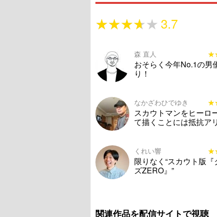
★★★★★
★★★★★
3.7
森 直人
★
★
おそらく今年No.1の男
り！
なかざわひでゆき
★
★
スカウトマンをヒーロ
て描くことには抵抗ア
くれい響
★
★
限りなく“スカウト版『
ズZERO』”
関連作品を配信サイトで視聴