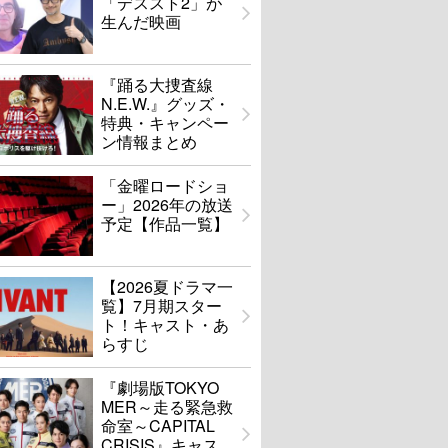
「デススト2」が
生んだ映画
『踊る大捜査線
N.E.W.』グッズ・
特典・キャンペー
ン情報まとめ
「金曜ロードショ
ー」2026年の放送
予定【作品一覧】
【2026夏ドラマ一
覧】7月期スター
ト！キャスト・あ
らすじ
『劇場版TOKYO
MER～走る緊急救
命室～CAPITAL
CRISIS』キャス