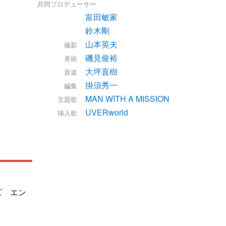
共同プロデューサー
富田敏家
鈴木剛
山本英夫
撮影
磯見俊裕
美術
大坪直樹
音楽
掛須秀一
編集
MAN WITH A MISSION
主題歌
UVERworld
挿入歌
ズ エン