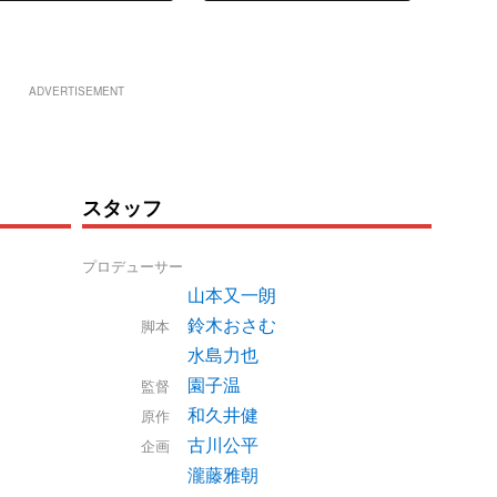
ADVERTISEMENT
スタッフ
プロデューサー
山本又一朗
鈴木おさむ
脚本
水島力也
園子温
監督
和久井健
原作
古川公平
企画
瀧藤雅朝