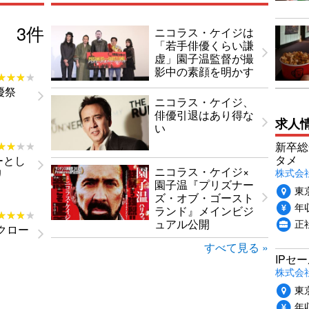
3
件
ニコラス・ケイジは
「若手俳優くらい謙
虚」園子温監督が撮
影中の素顔を明かす
★★★★
★★★★
優祭
ニコラス・ケイジ、
俳優引退はあり得な
求人
い
★★★★
★★★★
新卒総
タメ
ーとし
ニコラス・ケイジ×
株式会社P
リ
園子温『プリズナー
東
ズ・オブ・ゴースト
年収
ランド』メインビジ
★★★★
★★★★
正
ュアル公開
クロー
すべて見る »
IPセ
株式会
東
年収