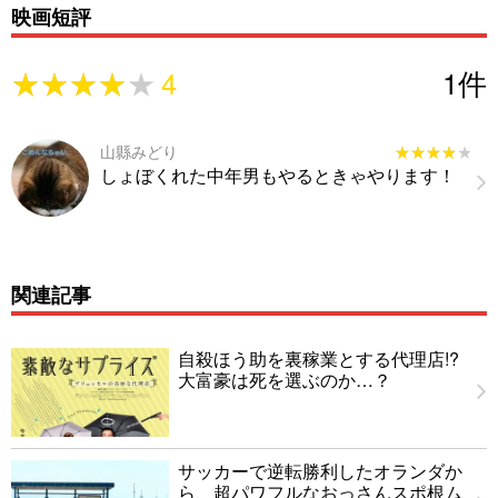
映画短評
★★★★★
★★★★★
4
1
件
山縣みどり
★★★★★
★★★★★
しょぼくれた中年男もやるときゃやります！
関連記事
自殺ほう助を裏稼業とする代理店!?
大富豪は死を選ぶのか…？
サッカーで逆転勝利したオランダか
ら、超パワフルなおっさんスポ根ム