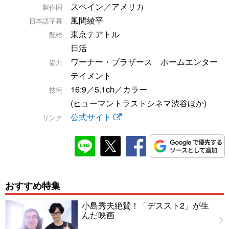
スペイン／アメリカ
製作国
風間綾平
日本語字幕
東京テアトル
配給
日活
ワーナー・ブラザース ホームエンター
協力
テイメント
16:9／5.1ch／カラー
技術
(ヒューマントラストシネマ渋谷ほか)
公式サイト
リンク
おすすめ特集
小島秀夫絶賛！「デススト2」が生
んだ映画