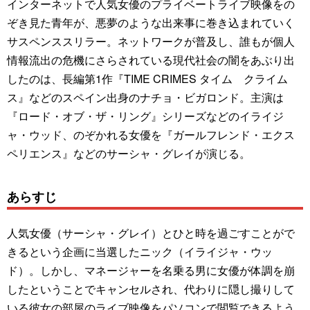
インターネットで人気女優のプライベートライブ映像をの
ぞき見た青年が、悪夢のような出来事に巻き込まれていく
サスペンススリラー。ネットワークが普及し、誰もが個人
情報流出の危機にさらされている現代社会の闇をあぶり出
したのは、長編第1作『TIME CRIMES タイム クライム
ス』などのスペイン出身のナチョ・ビガロンド。主演は
『ロード・オブ・ザ・リング』シリーズなどのイライジ
ャ・ウッド、のぞかれる女優を『ガールフレンド・エクス
ペリエンス』などのサーシャ・グレイが演じる。
あらすじ
人気女優（サーシャ・グレイ）とひと時を過ごすことがで
きるという企画に当選したニック（イライジャ・ウッ
ド）。しかし、マネージャーを名乗る男に女優が体調を崩
したということでキャンセルされ、代わりに隠し撮りして
いる彼女の部屋のライブ映像をパソコンで閲覧できるよう