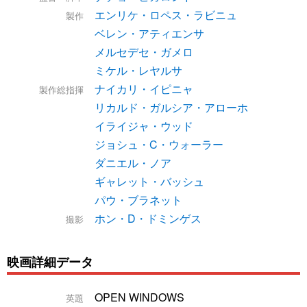
エンリケ・ロペス・ラビニュ
製作
ベレン・アティエンサ
メルセデセ・ガメロ
ミケル・レヤルサ
ナイカリ・イピニャ
製作総指揮
リカルド・ガルシア・アローホ
イライジャ・ウッド
ジョシュ・C・ウォーラー
ダニエル・ノア
ギャレット・バッシュ
パウ・ブラネット
ホン・D・ドミンゲス
撮影
映画詳細データ
OPEN WINDOWS
英題