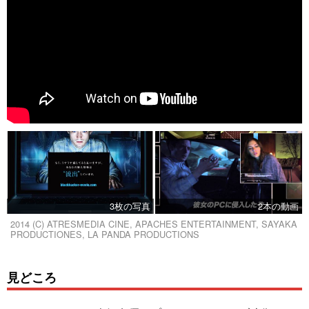
3枚の写真
2本の動画
2014 (C) ATRESMEDIA CINE, APACHES ENTERTAINMENT, SAYAKA
PRODUCTIONES, LA PANDA PRODUCTIONS
見どころ