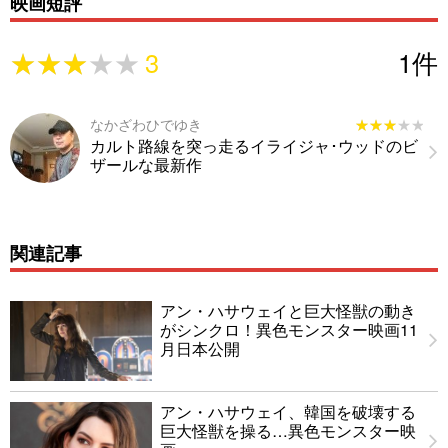
映画短評
★★★★★
★★★★★
3
1
件
なかざわひでゆき
★★★★★
★★★★★
カルト路線を突っ走るイライジャ･ウッドのビ
ザールな最新作
関連記事
アン・ハサウェイと巨大怪獣の動き
がシンクロ！異色モンスター映画11
月日本公開
アン・ハサウェイ、韓国を破壊する
巨大怪獣を操る…異色モンスター映