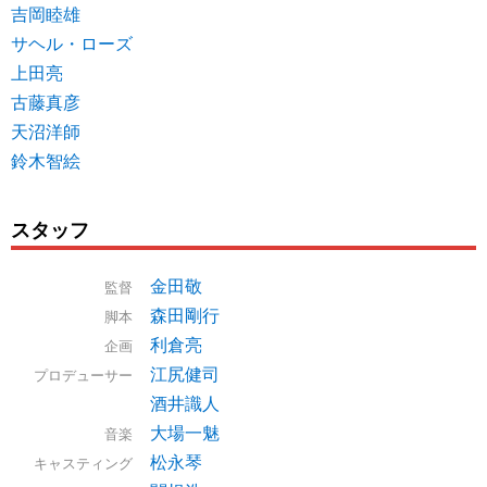
吉岡睦雄
サヘル・ローズ
上田亮
古藤真彦
天沼洋師
鈴木智絵
スタッフ
金田敬
監督
森田剛行
脚本
利倉亮
企画
江尻健司
プロデューサー
酒井識人
大場一魅
音楽
松永琴
キャスティング