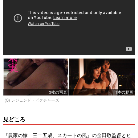
3枚の写真
1本の動画
(C) レジェンド・ピクチャーズ
見どころ
『農家の嫁 三十五歳、スカートの風』の金田敬監督とヒ