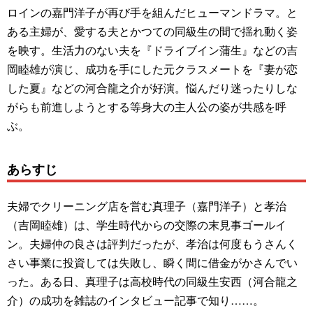
ロインの嘉門洋子が再び手を組んだヒューマンドラマ。と
ある主婦が、愛する夫とかつての同級生の間で揺れ動く姿
を映す。生活力のない夫を『ドライブイン蒲生』などの吉
岡睦雄が演じ、成功を手にした元クラスメートを『妻が恋
した夏』などの河合龍之介が好演。悩んだり迷ったりしな
がらも前進しようとする等身大の主人公の姿が共感を呼
ぶ。
あらすじ
夫婦でクリーニング店を営む真理子（嘉門洋子）と孝治
（吉岡睦雄）は、学生時代からの交際の末見事ゴールイ
ン。夫婦仲の良さは評判だったが、孝治は何度もうさんく
さい事業に投資しては失敗し、瞬く間に借金がかさんでい
った。ある日、真理子は高校時代の同級生安西（河合龍之
介）の成功を雑誌のインタビュー記事で知り……。