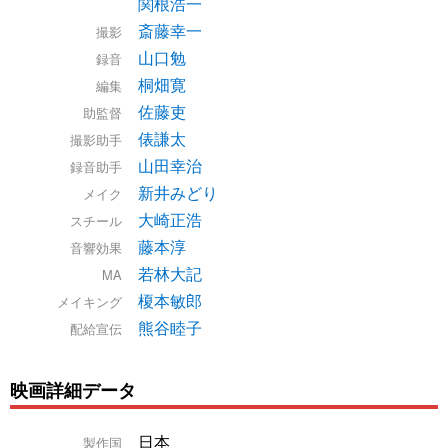
関根浩一
斎藤幸一
撮影
山口勉
録音
桐畑寛
編集
佐藤吏
助監督
俵謙太
撮影助手
山田幸治
録音助手
新井みどり
メイク
大崎正浩
スチール
藤本淳
音響効果
若林大記
MA
榎本敏郎
メイキング
熊谷睦子
配給宣伝
映画詳細データ
日本
製作国