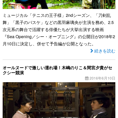
ミュージカル「テニスの王子様」2ndシーズン、「刀剣乱
舞」「黒子のバスケ」などの黒羽麻璃央が主演を務め、2.5
次元系の舞台で活躍する俳優たちが大挙出演する映画
『Sea Opening／シー・オープニング』の公開日が2018年2
月10日に決定し、併せて予告編が公開となった。
続きを読む
オールヌードで激しい濡れ場！木嶋のりこ＆間宮夕貴がセ
クシー競演
2016年6月10日