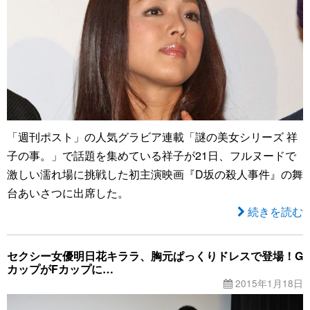
「週刊ポスト」の人気グラビア連載「謎の美女シリーズ 祥
子の事。」で話題を集めている祥子が21日、フルヌードで
激しい濡れ場に挑戦した初主演映画『D坂の殺人事件』の舞
台あいさつに出席した。
続きを読む
セクシー女優明日花キララ、胸元ぱっくりドレスで登場！G
カップがFカップに…
2015年1月18日