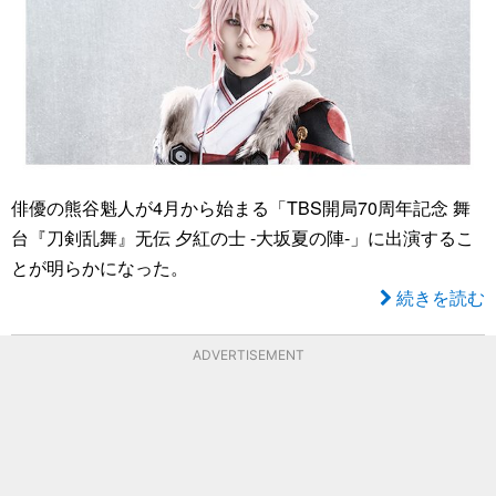
俳優の熊谷魁人が4月から始まる「TBS開局70周年記念 舞
台『刀剣乱舞』无伝 夕紅の士 -大坂夏の陣-」に出演するこ
とが明らかになった。
続きを読む
ADVERTISEMENT