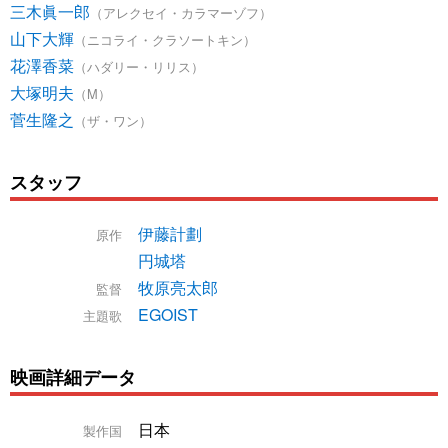
三木眞一郎
（アレクセイ・カラマーゾフ）
山下大輝
（ニコライ・クラソートキン）
花澤香菜
（ハダリー・リリス）
大塚明夫
（M）
菅生隆之
（ザ・ワン）
スタッフ
伊藤計劃
原作
円城塔
牧原亮太郎
監督
EGOIST
主題歌
映画詳細データ
日本
製作国