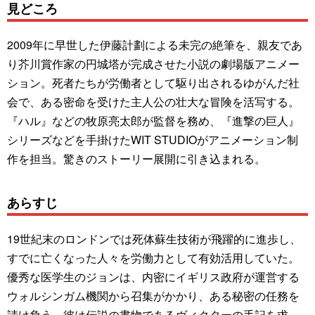
見どころ
2009年に早世した伊藤計劃による未完の絶筆を、親友であ
り芥川賞作家の円城塔が完成させた小説の劇場版アニメー
ション。死者たちが労働者として駆り出されるゆがんだ社
会で、ある密命を受けた主人公の壮大な冒険を活写する。
『ハル』などの牧原亮太郎が監督を務め、『進撃の巨人』
シリーズなどを手掛けたWIT STUDIOがアニメーション制
作を担当。驚きのストーリー展開に引き込まれる。
あらすじ
19世紀末のロンドンでは死体蘇生技術が飛躍的に進歩し、
すでに亡くなった人々を労働力として有効活用していた。
優秀な医学生のジョンは、内密にイギリス政府が運営する
ウォルシンガム機関から召集がかかり、ある秘密の任務を
請け負う。彼は伝説の書物であるヴィクターの手記を求