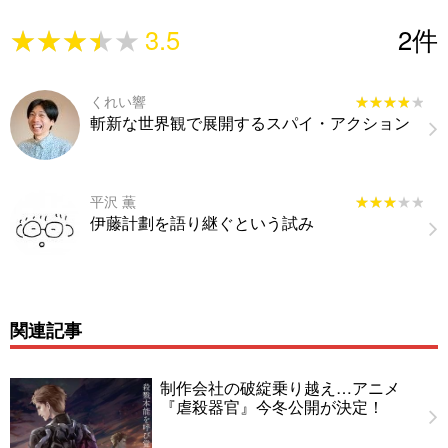
★★★★★
★★★★★
3.5
2
件
くれい響
★★★★★
★★★★★
斬新な世界観で展開するスパイ・アクション
平沢 薫
★★★★★
★★★★★
伊藤計劃を語り継ぐという試み
関連記事
制作会社の破綻乗り越え…アニメ
『虐殺器官』今冬公開が決定！