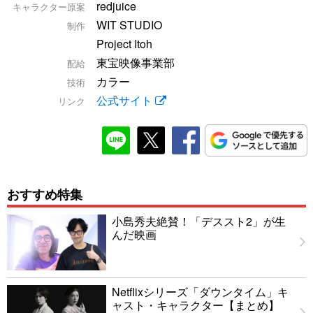
redjuice
キャラクター原案
WIT STUDIO
制作
Project Itoh
東宝映像事業部
配給
カラー
技術
公式サイト
リンク
おすすめ特集
小島秀夫絶賛！「デススト2」が生
んだ映画
Netflixシリーズ「ダウンタイム」キ
ャスト・キャラクター【まとめ】