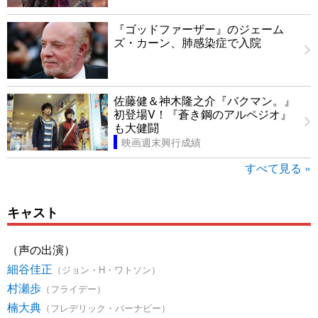
『ゴッドファーザー』のジェーム
ズ・カーン、肺感染症で入院
佐藤健＆神木隆之介『バクマン。』
初登場V！『蒼き鋼のアルペジオ』
も大健闘
映画週末興行成績
すべて見る »
キャスト
（声の出演）
細谷佳正
（ジョン・H・ワトソン）
村瀬歩
（フライデー）
楠大典
（フレデリック・バーナビー）