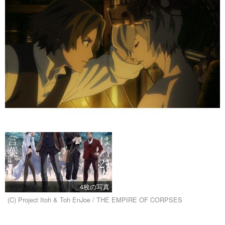
4枚の写真
(C) Project Itoh & Toh EnJoe / THE EMPIRE OF CORPSES