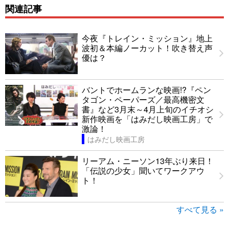
関連記事
今夜『トレイン・ミッション』地上
波初＆本編ノーカット！吹き替え声
優は？
バントでホームランな映画!?『ペン
タゴン・ペーパーズ／最高機密文
書』など3月末～4月上旬のイチオシ
新作映画を「はみだし映画工房」で
激論！
はみだし映画工房
リーアム・ニーソン13年ぶり来日！
「伝説の少女」聞いてワークアウ
ト！
すべて見る »