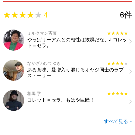
★★★★★
★★★★★
4
6
件
ミルクマン斉藤
★★★★★
★★★★★
やっぱリーアムとの相性は抜群だな、J.コレッ
ト＝セラ。
なかざわひでゆき
★★★★★
★★★★★
ある意味、愛憎入り混じるオヤジ同士のラブ
ストーリー
相馬 学
★★★★★
★★★★★
コレット＝セラ、もはや巨匠！
すべて見る »