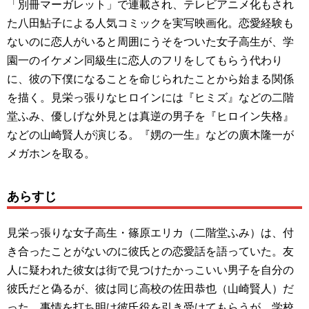
「別冊マーガレット」で連載され、テレビアニメ化もされ
た八田鮎子による人気コミックを実写映画化。恋愛経験も
ないのに恋人がいると周囲にうそをついた女子高生が、学
園一のイケメン同級生に恋人のフリをしてもらう代わり
に、彼の下僕になることを命じられたことから始まる関係
を描く。見栄っ張りなヒロインには『ヒミズ』などの二階
堂ふみ、優しげな外見とは真逆の男子を『ヒロイン失格』
などの山崎賢人が演じる。『娚の一生』などの廣木隆一が
メガホンを取る。
あらすじ
見栄っ張りな女子高生・篠原エリカ（二階堂ふみ）は、付
き合ったことがないのに彼氏との恋愛話を語っていた。友
人に疑われた彼女は街で見つけたかっこいい男子を自分の
彼氏だと偽るが、彼は同じ高校の佐田恭也（山崎賢人）だ
った。事情を打ち明け彼氏役を引き受けてもらうが、学校