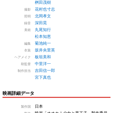
桝田茂樹
花村也寸志
撮影
北岡孝文
照明
深田晃
録音
丸尾知行
美術
松本知恵
菊池純一
編集
坂井央里英
衣装
板垣美和
ヘアメイク
中里洋一
助監督
吉田信一郎
制作担当
宮下真也
映画詳細データ
日本
製作国
映画「オオカミ少女と黒王子」製作委員