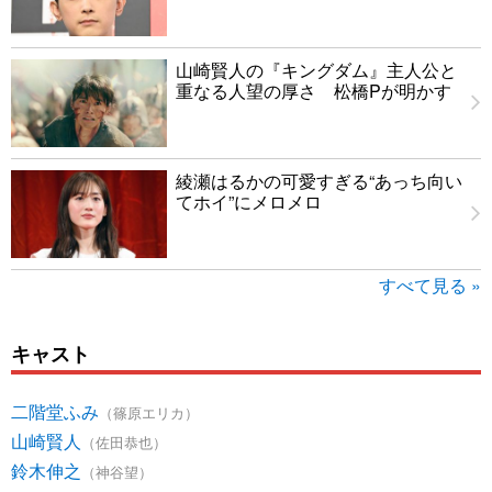
山崎賢人の『キングダム』主人公と
重なる人望の厚さ 松橋Pが明かす
綾瀬はるかの可愛すぎる“あっち向い
てホイ”にメロメロ
すべて見る »
キャスト
二階堂ふみ
（篠原エリカ）
山崎賢人
（佐田恭也）
鈴木伸之
（神谷望）