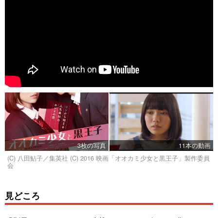
3枚の写真
11本の動画
(C) 八田鮎子／集英社 (C) 2016 映画「オオカミ少女と黒王子」製作委員
会
見どころ