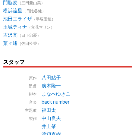
門脇麦
（三田亜由美）
横浜流星
（日比谷健）
池田エライザ
（手塚愛姫）
玉城ティナ
（立花マリン）
吉沢亮
（日下部憂）
菜々緒
（佐田怜香）
スタッフ
八田鮎子
原作
廣木隆一
監督
まなべゆきこ
脚本
back number
音楽
福田太一
主題歌
中山良夫
製作
井上肇
渡辺直樹