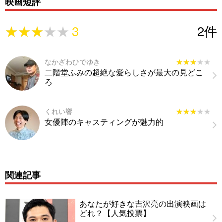
映画短評
★★★★★
★★★★★
3
2
件
なかざわひでゆき
★★★★★
★★★★★
二階堂ふみの超絶な愛らしさが最大の見どこ
ろ
くれい響
★★★★★
★★★★★
女優陣のキャスティングが魅力的
関連記事
あなたが好きな吉沢亮の出演映画は
どれ？【人気投票】