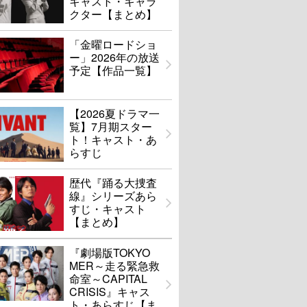
キャスト・キャラ
クター【まとめ】
「金曜ロードショ
ー」2026年の放送
予定【作品一覧】
【2026夏ドラマ一
覧】7月期スター
ト！キャスト・あ
らすじ
歴代『踊る大捜査
線』シリーズあら
すじ・キャスト
【まとめ】
『劇場版TOKYO
MER～走る緊急救
命室～CAPITAL
CRISIS』キャス
ト・あらすじ【ま