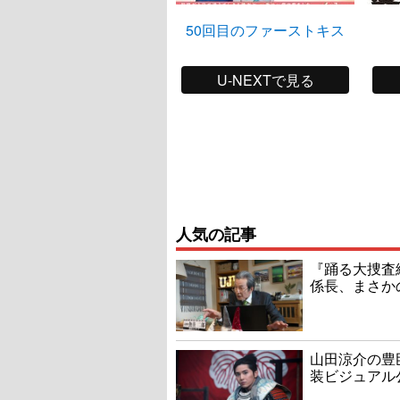
50回目のファーストキス
U-NEXTで見る
人気の記事
『踊る大捜査線
係長、まさか
山田涼介の豊
装ビジュアル