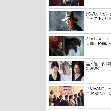
実写版『ゼル
キャストが明
ギャレス・エ
大地』続編か
黒木瞳、西岡
出演決定
「VIVAN
二宮和也ら1