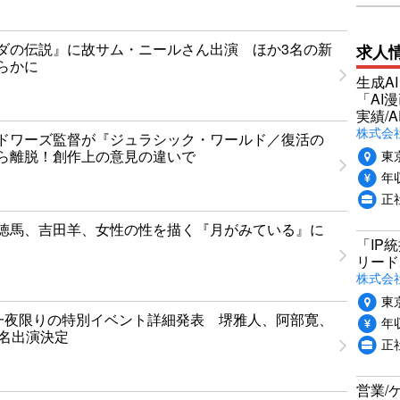
ダの伝説』に故サム・ニールさん出演 ほか3名の新
求人
らかに
生成A
「AI
実績/A
株式会社
ドワーズ監督が『ジュラシック・ワールド／復活の
東
ら離脱！創作上の意見の違いで
年収
正
徳馬、吉田羊、女性の性を描く『月がみている』に
「IP
リード
株式会社P
東
T」一夜限りの特別イベント詳細発表 堺雅人、阿部寛、
年収
1名出演決定
正
営業/