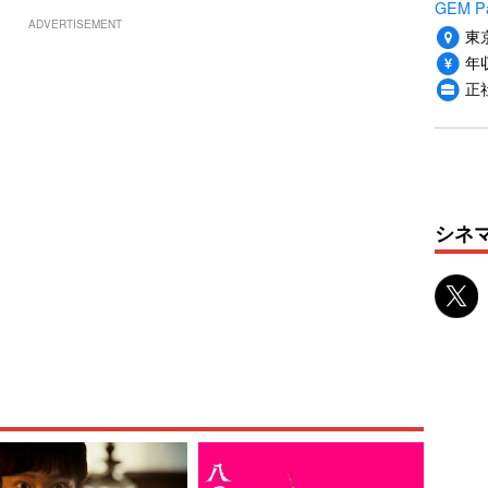
GEM P
ADVERTISEMENT
東
年収
正
シネ