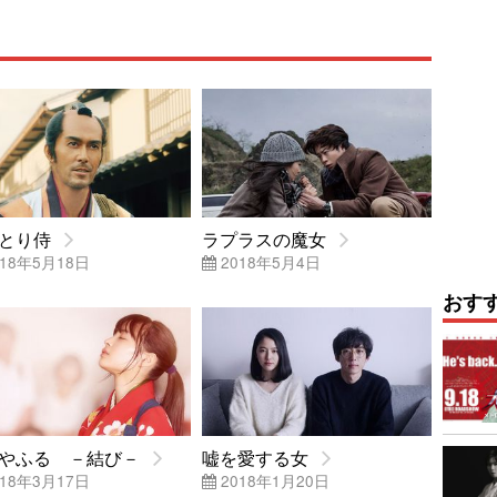
とり侍
ラプラスの魔女
18年5月18日
2018年5月4日
おす
やふる －結び－
嘘を愛する女
18年3月17日
2018年1月20日