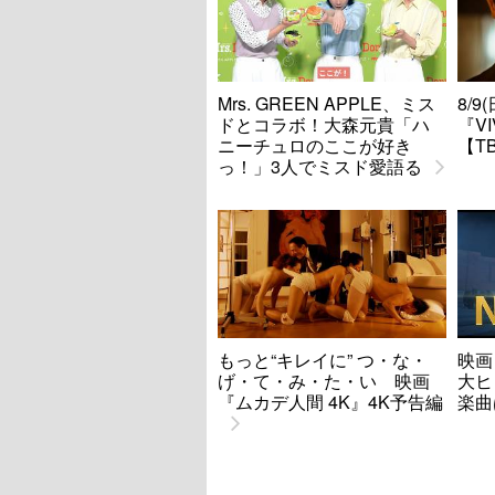
Mrs. GREEN APPLE、ミス
8/
ドとコラボ！大森元貴「ハ
『V
ニーチュロのここが好き
【T
っ！」3人でミスド愛語る
もっと“キレイに” つ・な・
映画
げ・て・み・た・い 映画
大ヒ
『ムカデ人間 4K』4K予告編
楽曲