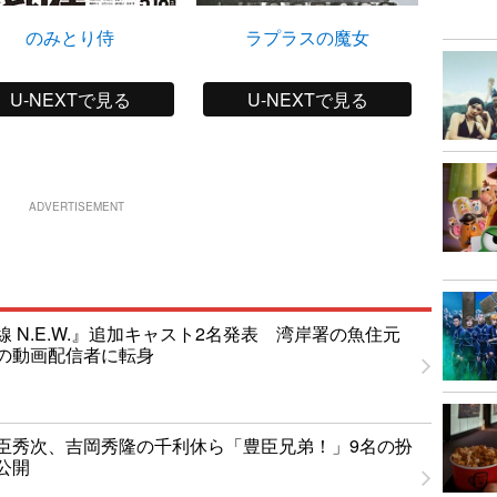
のみとり侍
ラプラスの魔女
と
U-NEXTで見る
U-NEXTで見る
ADVERTISEMENT
 N.E.W.』追加キャスト2名発表 湾岸署の魚住元
の動画配信者に転身
臣秀次、吉岡秀隆の千利休ら「豊臣兄弟！」9名の扮
公開