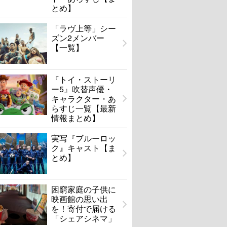
とめ】
なりの怪物くん
嘘を愛する女
「ラヴ上等」シー
ズン2メンバー
U-NEXTで見る
U-NEXTで見る
【一覧】
『トイ・ストーリ
ー5』吹替声優・
キャラクター・あ
らすじ一覧【最新
情報まとめ】
実写『ブルーロッ
ク』キャスト【ま
とめ】
困窮家庭の子供に
映画館の思い出
を！寄付で届ける
「シェアシネマ」