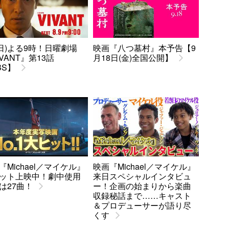
9(日)よる9時！日曜劇場
映画『八つ墓村』本予告【9
IVANT』第13話
月18日(金)全国公開】
BS】
『Michael／マイケル』
映画『Michael／マイケル』
ット上映中！劇中使用
来日スペシャルインタビュ
は27曲！
ー！企画の始まりから楽曲
収録秘話まで……キャスト
＆プロデューサーが語り尽
くす