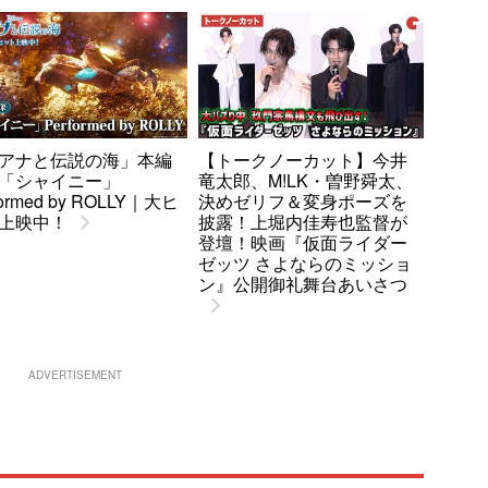
アナと伝説の海」本編
【トークノーカット】今井
「シャイニー」
竜太郎、M!LK・曽野舜太、
formed by ROLLY｜大ヒ
決めゼリフ＆変身ポーズを
上映中！
披露！上堀内佳寿也監督が
登壇！映画『仮面ライダー
ゼッツ さよならのミッショ
ン』公開御礼舞台あいさつ
ADVERTISEMENT