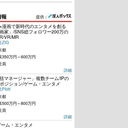
情報
提供：
I×漫画で新時代のエンタメを創る
漫画家」/SNS総フォロワー200万の
R/VR/MR
ZIG
京都
350万円～600万円
社員
詳細
統括マネージャー」複数チーム/IPの
ポジション/ゲーム・エンタメ
lott
京都
500万円～800万円
社員
詳細
ゲーム・エンタメ