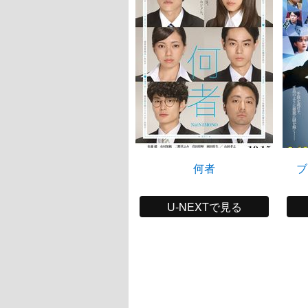
何者
ブ
U-NEXTで見る