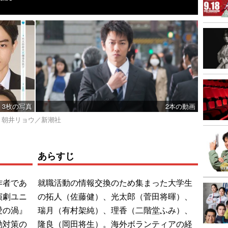
3枚の写真
2本の動画
012 朝井リョウ／新潮社
あらすじ
作者であ
就職活動の情報交換のため集まった大学生
演劇ユニ
の拓人（佐藤健）、光太郎（菅田将暉）、
愛の渦』
瑞月（有村架純）、理香（二階堂ふみ）、
動対策の
隆良（岡田将生）。海外ボランティアの経