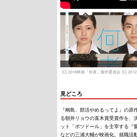
(C) 2016映画「何者」製作委員会 (C) 2
見どころ
『桐島、部活やめるってよ』の原
る朝井リョウの直木賞受賞作を、
ット「ポツドール」を主宰する『
などの三浦大輔が映画化。就職活