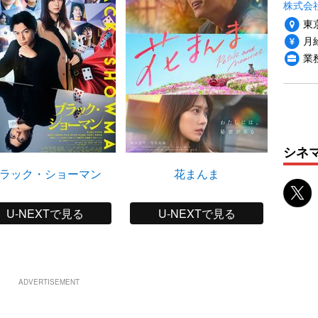
株式会
東
月給
業
シネ
ラック・ショーマン
花まんま
U-NEXTで見る
U-NEXTで見る
ADVERTISEMENT