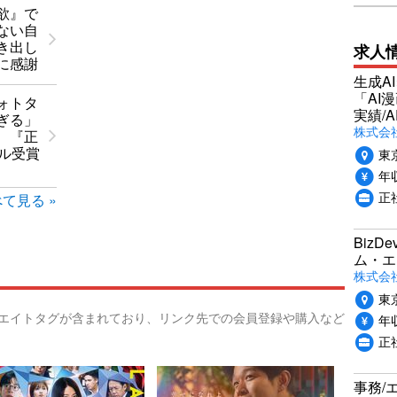
欲』で
ない自
き出し
求人
に感謝
生成A
「AI
ォトタ
実績/A
ぎる」
株式会社
 『正
ブル受賞
東
年収
正
て見る »
Biz
ム・エ
株式会社P
東
リエイトタグが含まれており、リンク先での会員登録や購入など
年収
正
事務/