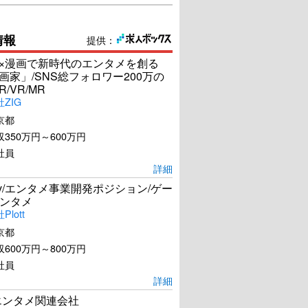
情報
提供：
I×漫画で新時代のエンタメを創る
漫画家」/SNS総フォロワー200万の
R/VR/MR
ZIG
京都
350万円～600万円
社員
詳細
Dev/エンタメ事業開発ポジション/ゲー
ンタメ
lott
京都
600万円～800万円
社員
詳細
エンタメ関連会社