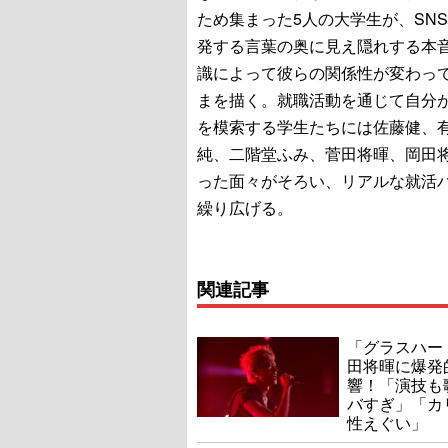
ため集まった5人の大学生が、SN
発する言葉の奥に見え隠れする本
識によって彼らの関係性が変わっ
まを描く。就職活動を通じて自分
を模索する学生たちには佐藤健、
純、二階堂ふみ、菅田将暉、岡田
った面々がそろい、リアルな就活
繰り広げる。
関連記事
「グラスハー
田将暉に爆発
響！「演技も
バすぎ」「カ
性えぐい」