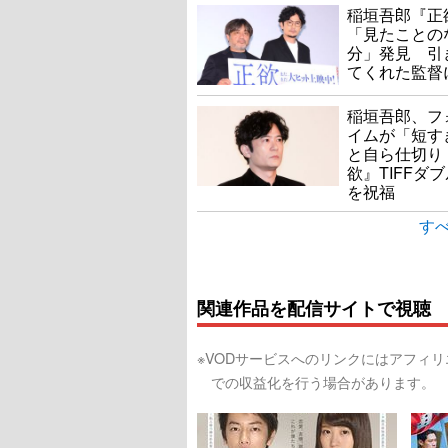
稲垣吾郎『正
「見たことの
分」発見 引
てくれた監督
稲垣吾郎、フ
イムが「短す
と自ら仕切り
欲』TIFFダ
を祝福
すべ
関連作品を配信サイトで視聴
※VODサービスへのリンクにはアフィ
での収益化を行う場合があります。