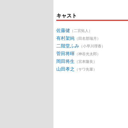
キャスト
佐藤健
（二宮拓人）
有村架純
（田名部瑞月）
二階堂ふみ
（小早川理香）
菅田将暉
（神谷光太郎）
岡田将生
（宮本隆良）
山田孝之
（サワ先輩）