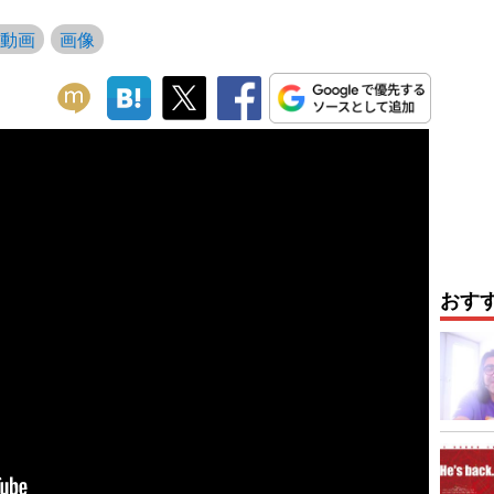
動画
画像
おす