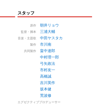
スタッフ
朝井リョウ
原作
三浦大輔
監督・脚本
中田ヤスタカ
音楽・主題歌
市川南
製作
畠中達郎
共同製作
中村理一郎
弓矢政法
市村友一
高橋誠
吉川英作
坂本健
荒波修
エグゼクティブプロデューサー