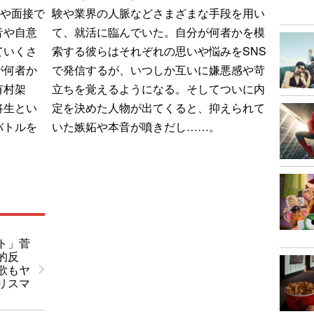
Sや面接で
験や業界の人脈などさまざまな手段を用い
音や自意
て、就活に臨んでいた。自分が何者かを模
ていくさ
索する彼らはそれぞれの思いや悩みをSNS
が何者か
で発信するが、いつしか互いに嫌悪感や苛
有村架
立ちを覚えるようになる。そしてついに内
将生とい
定を決めた人物が出てくると、抑えられて
バトルを
いた嫉妬や本音が噴きだし……。
ト」菅
的反
歌もヤ
リスマ