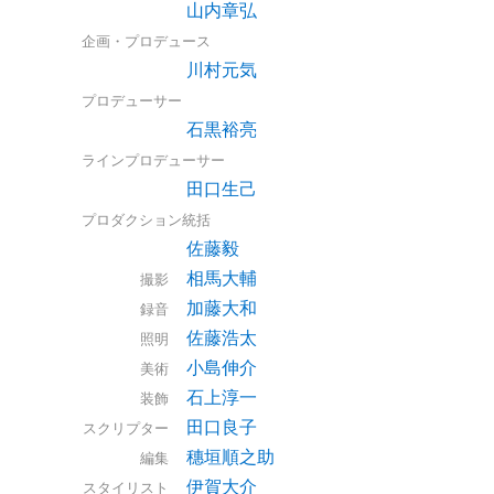
山内章弘
企画・プロデュース
川村元気
プロデューサー
石黒裕亮
ラインプロデューサー
田口生己
プロダクション統括
佐藤毅
相馬大輔
撮影
加藤大和
録音
佐藤浩太
照明
小島伸介
美術
石上淳一
装飾
田口良子
スクリプター
穗垣順之助
編集
伊賀大介
スタイリスト