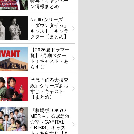
特典・キャンペー
ン情報まとめ
Netflixシリーズ
「ダウンタイム」
キャスト・キャラ
クター【まとめ】
【2026夏ドラマ一
覧】7月期スター
ト！キャスト・あ
らすじ
歴代『踊る大捜査
線』シリーズあら
すじ・キャスト
【まとめ】
『劇場版TOKYO
MER～走る緊急救
命室～CAPITAL
CRISIS』キャス
ト・あらすじ【ま