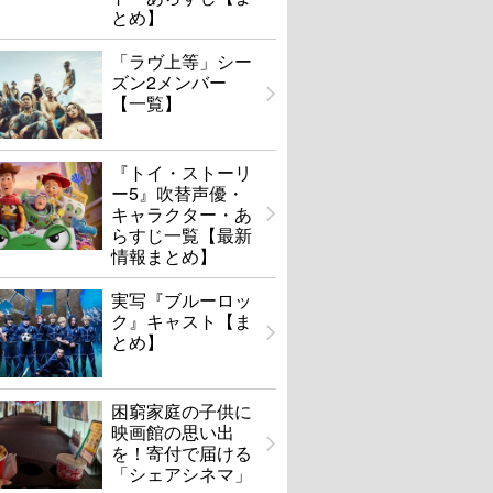
とめ】
「ラヴ上等」シー
ズン2メンバー
【一覧】
『トイ・ストーリ
ー5』吹替声優・
キャラクター・あ
らすじ一覧【最新
情報まとめ】
実写『ブルーロッ
ク』キャスト【ま
とめ】
困窮家庭の子供に
映画館の思い出
を！寄付で届ける
「シェアシネマ」