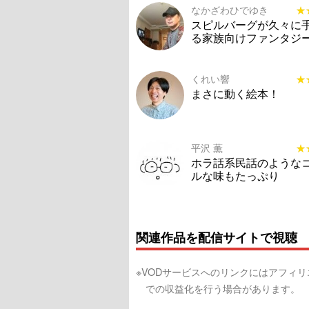
なかざわひでゆき
★
★
スピルバーグが久々に
る家族向けファンタジ
くれい響
★
★
まさに動く絵本！
平沢 薫
★
★
ホラ話系民話のような
ルな味もたっぷり
関連作品を配信サイトで視聴
※VODサービスへのリンクにはアフィ
での収益化を行う場合があります。