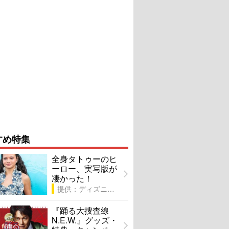
すめ特集
全身タトゥーのヒ
ーロー、実写版が
凄かった！
提供：ディズニー
『踊る大捜査線
N.E.W.』グッズ・