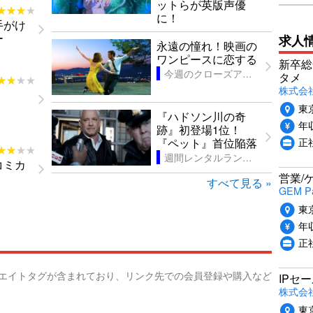
ットらが英版声優
★★★★
★★★★
に！
手がけ
ー
求人
永遠の憧れ！映画の
ワンピースに恋する
新卒総
今週のクローズアップ
タメ
★★★★
★★★★
株式会社P
東
『ハドソン川の奇
年収
跡』初登場1位！
正
『ペット』首位陥落
★★★★
★★★★
週間レンタルランキング
コミカ
営業/
すべて見る »
GEM P
東
年収
正
リエイトタグが含まれており、リンク先での会員登録や購入など
IPセ
株式会
東