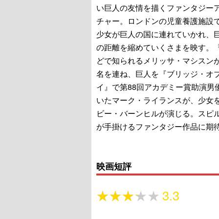
い巨人の友情を描くファンタジー
チャー。ロンドンの児童養護施設
少女が巨人の国に連れていかれ、
の距離を縮めていくさまを映す。『E
どで知られるメリッサ・マシスン
名を連ね、巨人を『ブリッジ・オ
イ』で第88回アカデミー賞助演男
いたマーク・ライランスが、少女
ビー・バーンヒルが演じる。スピ
が手掛けるファンタジー作品に期
映画短評
★★★★★
★★★★★
3.3