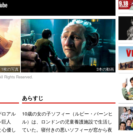
1枚の写真
3本の動画
All Rights Reserved.
あらすじ
がロアル
10歳の女の子ソフィー（ルビー・バーンヒ
シ巨人
ル）は、ロンドンの児童養護施設で生活し
と心優し
ていた。寝付きの悪いソフィーが窓から夜