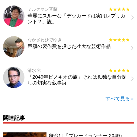
ミルクマン斉藤
★★★★★
★★★★★
華麗にスルーな「デッカードは実はレプリカ
ント？」説。
なかざわひでゆき
★★★★★
★★★★★
巨額の製作費を投じた壮大な芸術作品
清水 節
★★★★★
★★★★★
「2049年ピノキオの旅」それは孤独な自分探
しの切実な叙事詩
すべて見る »
関連記事
舞台は『ブレードランナー 2049』