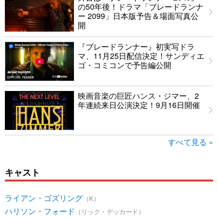
の50年後！ドラマ「ブレードランナ
ー 2099」日本版予告＆場面写真公
開
『ブレードランナー』初実写ドラ
マ、11月25日配信決定！サンディエ
ゴ・コミコンで予告編公開
映画音楽の巨匠ハンス・ジマー、2
年連続来日公演決定！9月16日開催
すべて見る »
キャスト
ライアン・ゴズリング
（K）
ハリソン・フォード
（リック・デッカード）