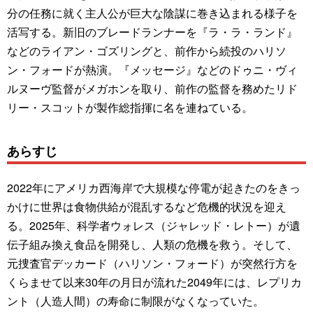
分の任務に就く主人公が巨大な陰謀に巻き込まれる様子を
活写する。新旧のブレードランナーを『ラ・ラ・ランド』
などのライアン・ゴズリングと、前作から続投のハリソ
ン・フォードが熱演。『メッセージ』などのドゥニ・ヴィ
ルヌーヴ監督がメガホンを取り、前作の監督を務めたリド
リー・スコットが製作総指揮に名を連ねている。
あらすじ
2022年にアメリカ西海岸で大規模な停電が起きたのをきっ
かけに世界は食物供給が混乱するなど危機的状況を迎え
る。2025年、科学者ウォレス（ジャレッド・レトー）が遺
伝子組み換え食品を開発し、人類の危機を救う。そして、
元捜査官デッカード（ハリソン・フォード）が突然行方を
くらませて以来30年の月日が流れた2049年には、レプリカ
ント（人造人間）の寿命に制限がなくなっていた。