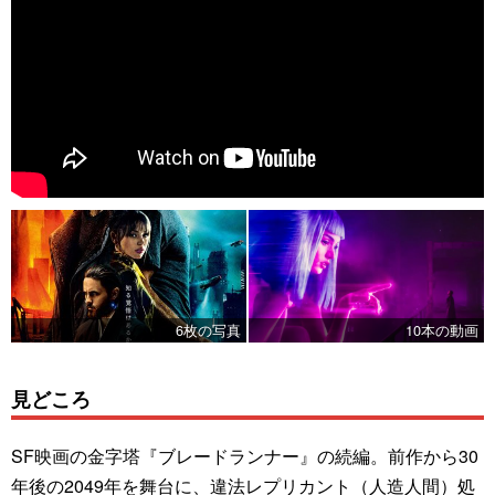
6枚の写真
10本の動画
見どころ
SF映画の金字塔『ブレードランナー』の続編。前作から30
年後の2049年を舞台に、違法レプリカント（人造人間）処