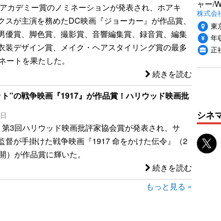
ャー/
2回アカデミー賞のノミネーションが発表され、ホアキ
株式会社i
クスが主演を務めたDC映画『ジョーカー』が作品賞、
東
男優賞、脚色賞、撮影賞、音響編集賞、録音賞、編集
年収
衣装デザイン賞、メイク・ヘアスタイリング賞の最多
正
ミネートを果たした。
続きを読む
ット”の戦争映画『1917』が作品賞！ハリウッド映画批
シネ
3日
、第3回ハリウッド映画批評家協会賞が発表され、サ
監督が手掛けた戦争映画『1917 命をかけた伝令』（2
公開）が作品賞に輝いた。
続きを読む
もっと見る »