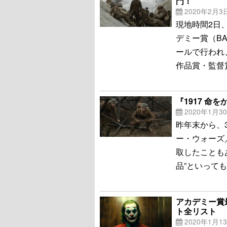
門！
2020年2月3
現地時間2日
デミー賞（B
ールで行われ
作品賞・監督
『1917 命
2020年1月3
昨年末から、
ー・ウォーズ
取したことも
品”といっても
アカデミー賞
ト全リスト
2020年1月1