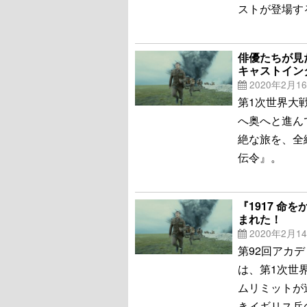
ストが登場す
俳優たちが見た
キャストイン
2020年2月1
第1次世界大
へ奥へと進ん
絶な旅を、全
伝令』。
『1917 命
まれた！
2020年2月1
第92回アカデ
は、第1次世
ムリミットが
きイギリス兵