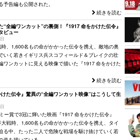
る予告編も公開された。
続きを読む
“全編ワンカット”の裏側！『1917 命をかけた伝令』
タビュー
6日
戦時、1,600名もの命がかかった伝令を携え、敵地の奥
でいく若きイギリス兵スコフィールド＆ブレイクの壮
編ワンカットに見える映像で描いた『1917 命をかけた
続きを読む
をかけた伝令』驚異の“全編ワンカット映像”はこうして生
4日
ミー賞で3冠に輝いた映画『1917 命をかけた伝令』
界大戦時、1,600名もの命がかかった伝令を携え、タイ
迫る中、たった二人で危険な戦場を駆け抜けていく若
の姿を描いている。