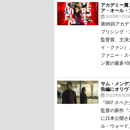
アカデミー賞
ア・オール・
2023年1月2
第95回アカ
ブリシング・
監督賞、主演
イ・クァン）
ファニー・ス
ン賞の最多1
サム・メンデ
告編にオリヴ
2022年8月2
『007 スペ
監督の新作『
に日本公開さ
ル・ウォード