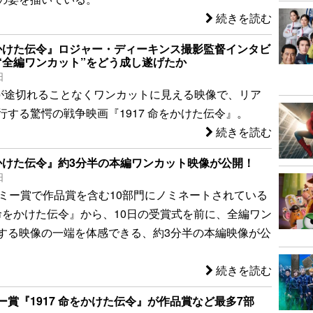
続きを読む
命をかけた伝令』ロジャー・ディーキンス撮影監督インタビ
“全編ワンカット”をどう成し遂げたか
日
編が途切れることなくワンカットに見える映像で、リア
行する驚愕の戦争映画『1917 命をかけた伝令』。
続きを読む
命をかけた伝令』約3分半の本編ワンカット映像が公開！
日
デミー賞で作品賞を含む10部門にノミネートされている
 命をかけた伝令』から、10日の受賞式を前に、全編ワン
する映像の一端を体感できる、約3分半の本編映像が公
続きを読む
ー賞『1917 命をかけた伝令』が作品賞など最多7部