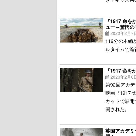
『1917 
ュー～驚愕の
2020年2月7
119分の本
ルタイムで進
『1917 
2020年2月6
第92回アカ
映画『1917
カットで展開
開された。
英国アカデミ