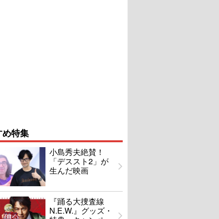
すめ特集
小島秀夫絶賛！
「デススト2」が
生んだ映画
『踊る大捜査線
N.E.W.』グッズ・