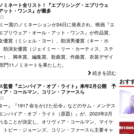
ノミネート全リスト！『エブリシング・エブリウェ
アット・ワンス』が最多
4日
デミー賞のノミネーションが24日に発表され、映画『エ
エブリウェア・オール・アット・ワンス』が作品賞、
女優賞（ミシェル・ヨー）、助演男優賞（キー・ホ
、助演女優賞（ジェイミー・リー・カーティス、ステ
ー）、脚本賞、編集賞、歌曲賞、作曲賞、衣装デザイ
0部門11ノミネートを果たした。
続きを読む
おす
ス監督『エンパイア・オブ・ライト』来年2月公開 予
ィア・コールマン、コリン・ファースら
6日
クター』『1917 命をかけた伝令』などのサム・メンデス
エンパイア・オブ・ライト（原題）』が、2023年2月
れることが決定し、オリヴィア・コールマン、マイケ
、トビー・ジョーンズ、コリン・ファースら主要キャ