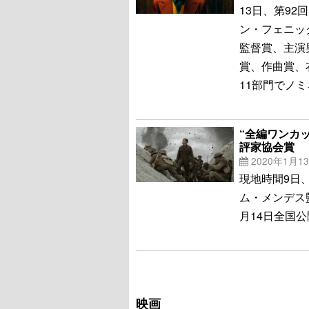
13日、第9
ン・フェニッ
監督賞、主演
賞、作曲賞、
11部門でノ
“全編ワンカ
評家協会賞
2020年1月1
現地時間9日
ム・メンデス
月14日全国
映画