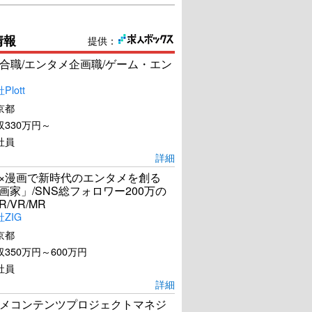
情報
提供：
合職/エンタメ企画職/ゲーム・エン
lott
京都
330万円～
社員
詳細
I×漫画で新時代のエンタメを創る
漫画家」/SNS総フォロワー200万の
R/VR/MR
ZIG
京都
350万円～600万円
社員
詳細
メコンテンツプロジェクトマネジ