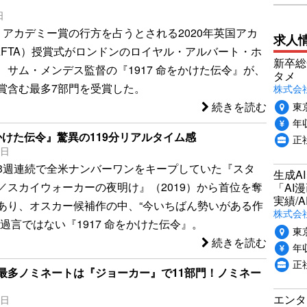
日
、アカデミー賞の行方を占うとされる2020年英国アカ
求人
AFTA）授賞式がロンドンのロイヤル・アルバート・ホ
新卒総
、サム・メンデス監督の『1917 命をかけた伝令』が、
タメ
賞含む最多7部門を受賞した。
株式会社P
東
続きを読む
年収
をかけた伝令』驚異の119分リアルタイム感
正
0日
3週連続で全米ナンバーワンをキープしていた『スタ
生成A
／スカイウォーカーの夜明け』（2019）から首位を奪
「AI
実績/A
あり、オスカー候補作の中、“今いちばん勢いがある作
株式会社
過言ではない『1917 命をかけた伝令』。
東
続きを読む
年収
正
最多ノミネートは『ジョーカー』で11部門！ノミネー
エンタ
3日