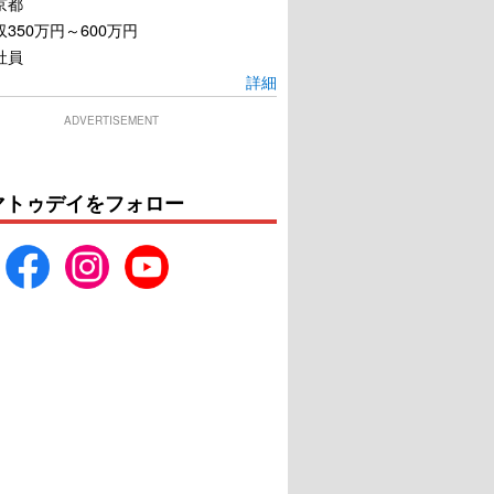
京都
350万円～600万円
社員
詳細
ADVERTISEMENT
マトゥデイをフォロー
笑いのカイブツ
ミステリと言う勿れ
U-NEXTで見る
U-NEXTで見る