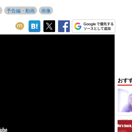
予告編・動画
画像
おす