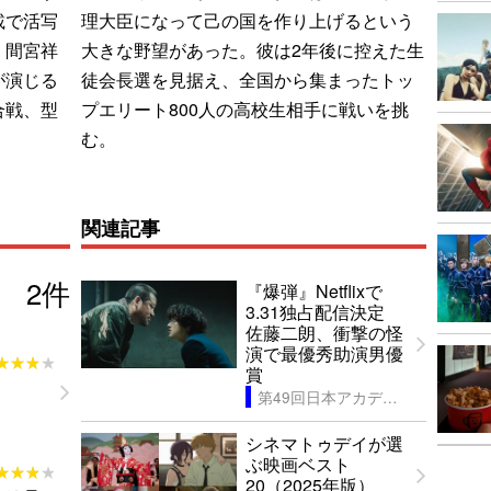
載で活写
理大臣になって己の国を作り上げるという
、間宮祥
大きな野望があった。彼は2年後に控えた生
が演じる
徒会長選を見据え、全国から集まったトッ
合戦、型
プエリート800人の高校生相手に戦いを挑
む。
関連記事
2
件
『爆弾』Netflixで
3.31独占配信決定
佐藤二朗、衝撃の怪
演で最優秀助演男優
★★★★
★★★★
賞
第49回日本アカデミー賞
シネマトゥデイが選
ぶ映画ベスト
★★★★
★★★★
20（2025年版）