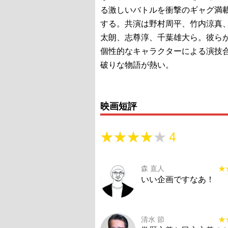
る激しいバトルを衝撃のギャグ満
する。共演は野村周平、竹内涼真
太朗、志尊淳、千葉雄大ら。彼ら
個性的なキャラクターによる演技
破りな物語が熱い。
映画短評
★★★★★
★★★★★
4
森 直人
★
★
いい企画ですなあ！
清水 節
★
★