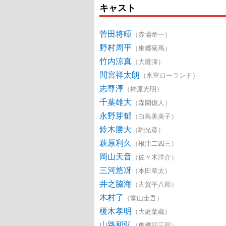
キャスト
菅田将暉
（赤場帝一）
野村周平
（東郷菊馬）
竹内涼真
（大鷹弾）
間宮祥太朗
（氷室ローランド）
志尊淳
（榊原光明）
千葉雄大
（森園億人）
永野芽郁
（白鳥美美子）
鈴木勝大
（駒光彦）
萩原利久
（根津二四三）
岡山天音
（佐々木洋介）
三河悠冴
（本田章太）
井之脇海
（古賀平八郎）
木村了
（堂山圭吾）
榎木孝明
（大庭葉蔵）
山路和弘
（東郷卯三郎）