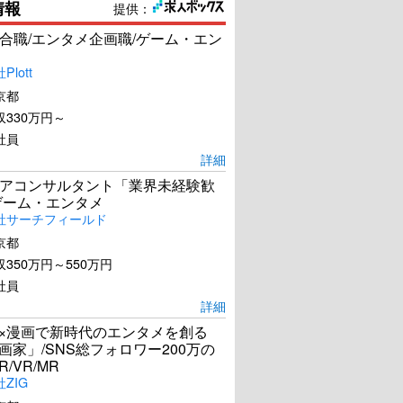
情報
提供：
合職/エンタメ企画職/ゲーム・エン
lott
京都
330万円～
社員
詳細
アコンサルタント「業界未経験歓
ゲーム・エンタメ
社サーチフィールド
京都
350万円～550万円
社員
詳細
I×漫画で新時代のエンタメを創る
漫画家」/SNS総フォロワー200万の
R/VR/MR
ZIG