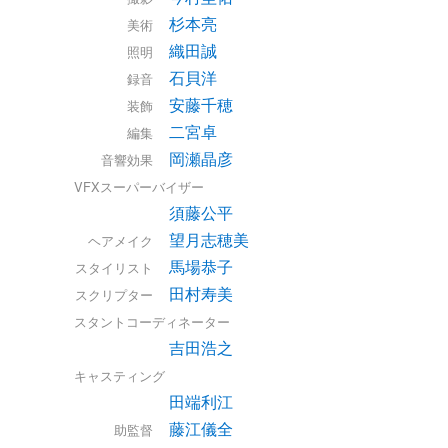
杉本亮
美術
織田誠
照明
石貝洋
録音
安藤千穂
装飾
二宮卓
編集
岡瀬晶彦
音響効果
VFXスーパーバイザー
須藤公平
望月志穂美
ヘアメイク
馬場恭子
スタイリスト
田村寿美
スクリプター
スタントコーディネーター
吉田浩之
キャスティング
田端利江
藤江儀全
助監督