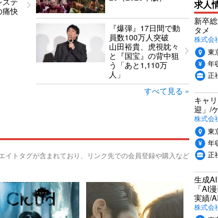
システ
求人
の痛快
新卒総
『爆弾』17日間で動
タメ
員数100万人突破
株式会社P
山田裕貴、虎視眈々
東
と『国宝』の背中狙
年収
う「あと1,110万
人」
正
すべて見る »
キャリ
迎」/
株式会
東
年収
正
リエイトタグが含まれており、リンク先での会員登録や購入など
生成A
「AI
実績/A
株式会社