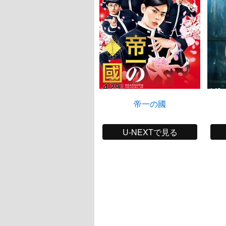
帝一の國
U-NEXTで見る