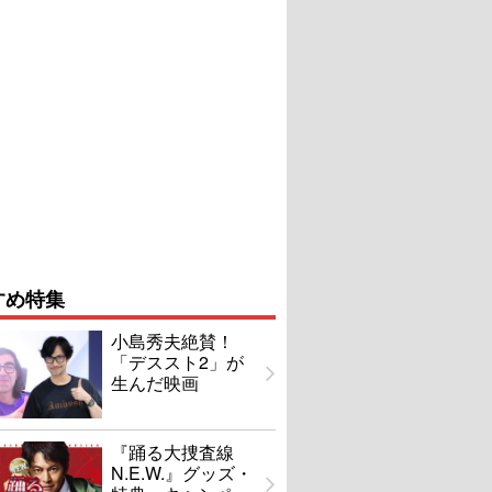
すめ特集
小島秀夫絶賛！
「デススト2」が
生んだ映画
『踊る大捜査線
N.E.W.』グッズ・