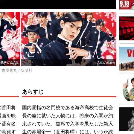
5枚の写真
2本の動画
(C) 古屋兎丸／集英社
あらすじ
の菅田将
国内屈指の名門校である海帝高校で生徒会
漫画を映
長の座に就いた人物には、将来の入閣が約
一番有名
束されていた。首席で入学を果たした新入
て勃発す
生の赤場帝一（菅田将暉）には、いつか総