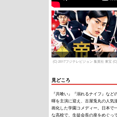
(C) 2017フジテレビジョン 集英社 東宝 
見どころ
『共喰い』『溺れるナイフ』など
暉を主演に迎え、古屋兎丸の人気
画化した学園コメディー。日本で
な高校で、生徒会長の座をめぐっ