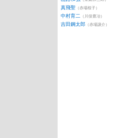
真飛聖
（赤場桜子）
中村育二
（川俣豊冶）
吉田鋼太郎
（赤場譲介）