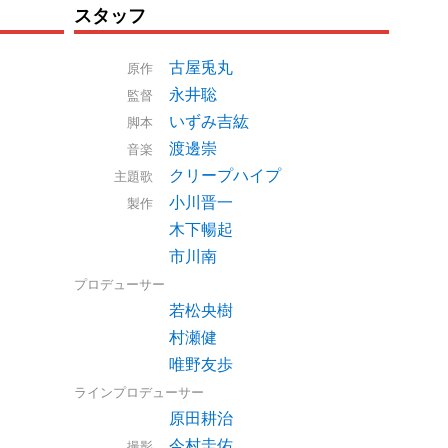
スタッフ
古屋兎丸
原作
永井聡
監督
いずみ吉紘
脚本
渡邊崇
音楽
クリープハイプ
主題歌
小川晋一
製作
木下暢起
市川南
プロデューサー
若松央樹
村瀬健
唯野友歩
ラインプロデューサー
原田耕治
今村圭佑
撮影