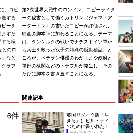
に、コピ
第2次世界大戦中のロンドン。コピーライタ
奔走する
ーの秘書として働くカトリン（ジェマ・ア
コピーを
ータートン）の書いたコピーが評価され、
励ますた
映画の脚本陣に加わることになる。テーマ
闘する様
は、ダンケルクの戦いでナチスドイツ軍か
などのロ
ら兵士を救った双子の姉妹の感動秘話。と
ム』など
ころが、ベテラン俳優のわがままや政府と
・クラフ
軍部の検閲などのトラブルが発生し、その
る。
たびに脚本を書き直すことになる。
関連記事
6
件
英国リメイク版『生
きる』はビル・ナイ
のために書かれた！
第47回トロント国際映画祭