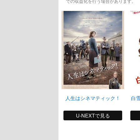
での収益化を行う場合があります。
人生はシネマティック！
白
U-NEXTで見る