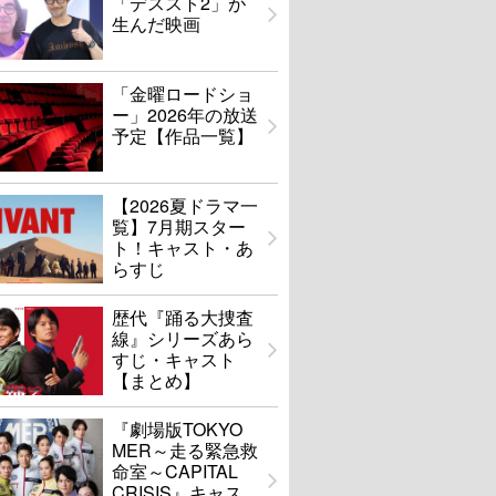
「デススト2」が
生んだ映画
「金曜ロードショ
ー」2026年の放送
予定【作品一覧】
【2026夏ドラマ一
覧】7月期スター
ト！キャスト・あ
らすじ
歴代『踊る大捜査
線』シリーズあら
すじ・キャスト
【まとめ】
『劇場版TOKYO
MER～走る緊急救
命室～CAPITAL
CRISIS』キャス