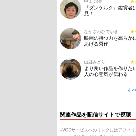
中山 治美
★
★
『ダンケルク』鑑賞者
見！
なかざわひでゆき
★
★
映画の持つ力を高らか
あげる秀作
山縣みどり
★
★
より良い作品を作りた
人の心意気が伝わる
すべ
関連作品を配信サイトで視聴
※VODサービスへのリンクにはアフィ