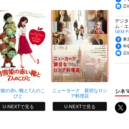
正
デジタ
ム・エ
GEM P
東
年収
正
雪姫の赤い靴と7人のこ
ニューヨーク 親切なロシ
アドリ
シネ
びと
ア料理店
U-NEXTで見る
U-NEXTで見る