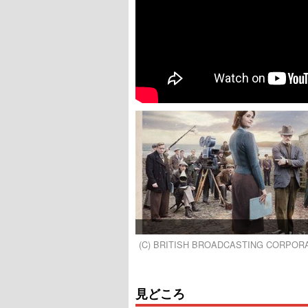
(C) BRITISH BROADCASTING CORPORAT
見どころ