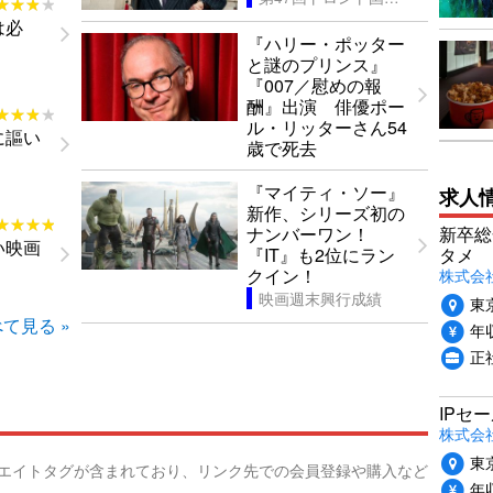
★★★★
★★★★
は必
『ハリー・ポッター
と謎のプリンス』
『007／慰めの報
酬』出演 俳優ポー
★★★★
★★★★
ル・リッターさん54
に謳い
歳で死去
『マイティ・ソー』
求人
新作、シリーズ初の
★★★★
★★★★
新卒総
ナンバーワン！
い映画
タメ
『IT』も2位にラン
株式会社P
クイン！
映画週末興行成績
東
て見る »
年収
正
IPセ
株式会
東
リエイトタグが含まれており、リンク先での会員登録や購入など
年収