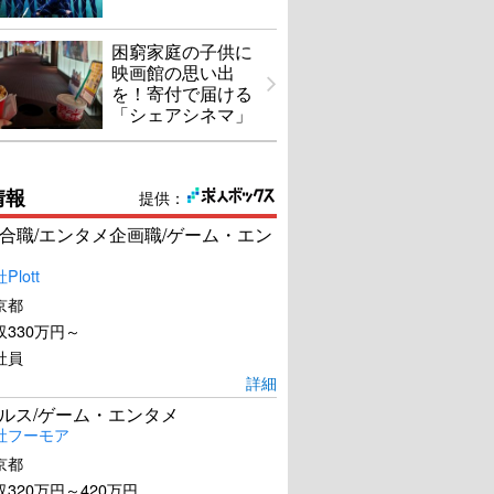
困窮家庭の子供に
映画館の思い出
を！寄付で届ける
「シェアシネマ」
情報
提供：
合職/エンタメ企画職/ゲーム・エン
lott
京都
330万円～
社員
詳細
ールス/ゲーム・エンタメ
社フーモア
京都
320万円～420万円