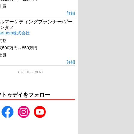
社員
詳細
ルマーケティングプランナー/ゲー
ンタメ
artners株式会社
京都
500万円～850万円
社員
詳細
ADVERTISEMENT
フト 41日間の漂流
ナイチンゲール
マトゥデイをフォロー
U-NEXTで見る
U-NEXTで見る