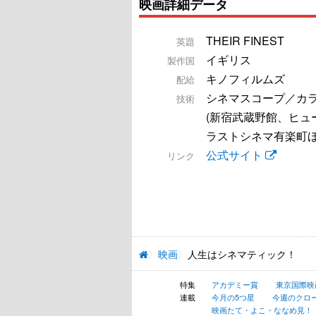
映画詳細データ
THEIR FINEST
英題
イギリス
製作国
キノフィルムズ
配給
シネマスコープ／カ
技術
(新宿武蔵野館、ヒュ
ラストシネマ有楽町ほ
公式サイト
リンク
映画
人生はシネマティック！
特集
アカデミー賞
東京国際映
連載
今月の5つ星
今週のクロ
映画たて・よこ・ななめ見！