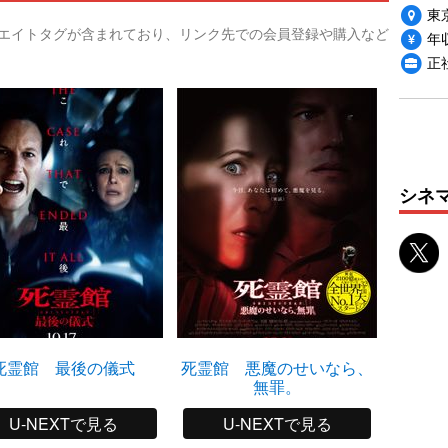
東
リエイトタグが含まれており、リンク先での会員登録や購入など
年収
正
シネ
死霊館 最後の儀式
死霊館 悪魔のせいなら、
無罪。
U-NEXTで見る
U-NEXTで見る