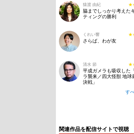
猿渡 由紀
★
★
脇までしっかり考えた
ティングの勝利
くれい響
★
★
さらば、わが友
清水 節
★
★
平成ガメラも吸収した
ラ襲来／四大怪獣 地球
決戦」
すべ
関連作品を配信サイトで視聴