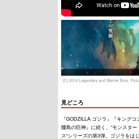
(C) 2019 Legendary and Warner Bros. Pictu
見どころ
『GODZILLA ゴジラ』『キング
髏島の巨神』に続く、“モンスター
ス”シリーズの第3弾。ゴジラをは