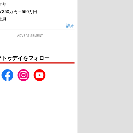
京都
350万円～550万円
社員
詳細
ADVERTISEMENT
マトゥデイをフォロー
ゴジラvsコング
SKIN／スキン
U-NEXTで見る
U-NEXTで見る