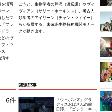
類を活写
ごうと、生物学者の芹沢（渡辺謙）やヴィ
パーマ
ヴィアン（サリー・ホーキンス）、考古人
当したマ
類学者のアイリーン（チャン・ツィイー）
ズ「ブラ
らが所属する、未確認生物特務機関モナー
ンドラ
クが動き出す。
などのヴ
オブ・ウ
ンス、
出演す
関連記事
6
件
『ウェポンズ』グラ
ディスおばさんの前
日譚、『ゴジラ キ