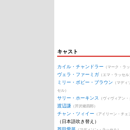
キャスト
カイル・チャンドラー
（マーク・ラッ
ヴェラ・ファーミガ
（エマ・ラッセル
ミリー・ボビー・ブラウン
（マディ
セル）
サリー・ホーキンス
（ヴィヴィアン・
渡辺謙
（芹沢猪四郎）
チャン・ツィイー
（アイリーン・チェ
（日本語吹き替え）
芦田愛菜
（マディソン・ラッセル）