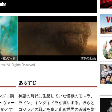
4枚の写真
5本の動画
res. All Rights Reserved.
あらすじ
コング：髑
神話の時代に生息していた怪獣のモスラ、
・ヴァー
ラドン、キングギドラが復活する。彼らと
じめとす
ゴジラとの戦いを食い止め世界の破滅を防