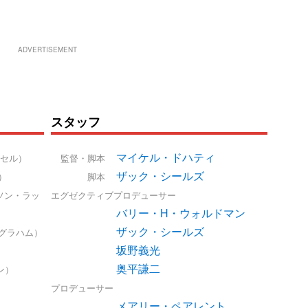
ADVERTISEMENT
スタッフ
マイケル・ドハティ
セル）
監督・脚本
ザック・シールズ
）
脚本
ソン・ラッ
エグゼクティブプロデューサー
バリー・H・ウォルドマン
ザック・シールズ
グラハム）
坂野義光
奥平謙二
ン）
プロデューサー
メアリー・ペアレント