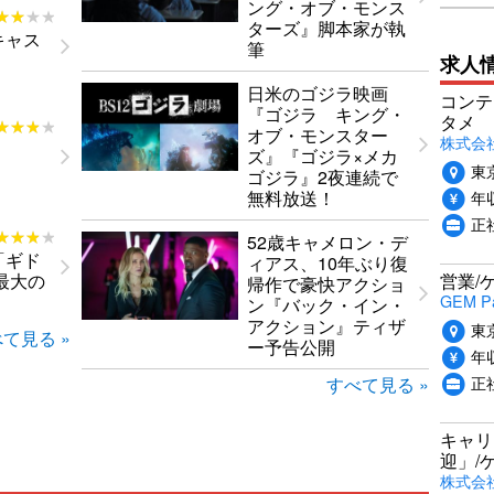
ング・オブ・モンス
★★★★
★★★★
ターズ』脚本家が執
キャス
筆
求人
日米のゴジラ映画
コンテ
『ゴジラ キング・
タメ
★★★★
★★★★
オブ・モンスター
株式会社P
ズ』『ゴジラ×メカ
東
ゴジラ』2夜連続で
年収
無料放送！
正
★★★★
★★★★
52歳キャメロン・デ
「ギド
ィアス、10年ぶり復
最大の
営業/
帰作で豪快アクショ
GEM P
ン『バック・イン・
アクション』ティザ
東
て見る »
ー予告公開
年収
正
すべて見る »
キャリ
迎」/
株式会