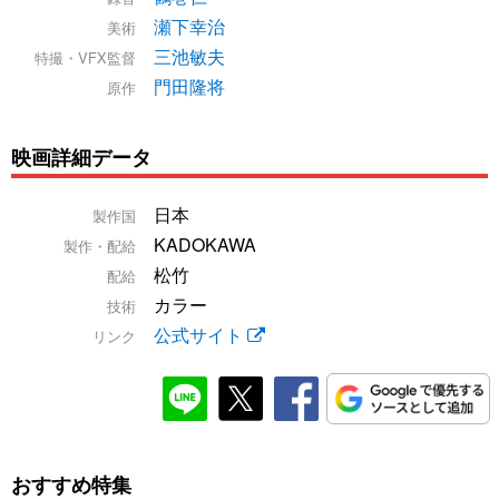
瀬下幸治
美術
三池敏夫
特撮・VFX監督
門田隆将
原作
映画詳細データ
日本
製作国
KADOKAWA
製作・配給
松竹
配給
カラー
技術
公式サイト
リンク
おすすめ特集