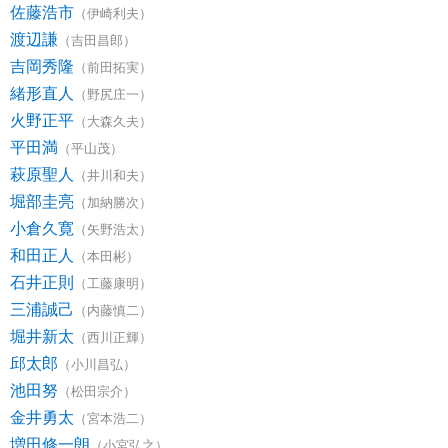
佐藤浩市
（伊崎利夫）
渡辺謙
（吉田昌郎）
吉岡秀隆
（前田拓実）
緒形直人
（野尻庄一）
火野正平
（大森久夫）
平田満
（平山茂）
萩原聖人
（井川和夫）
堀部圭亮
（加納勝次）
小倉久寛
（矢野浩太）
和田正人
（本田彬）
石井正則
（工藤康明）
三浦誠己
（内藤慎二）
堀井新太
（西川正輝）
邱太郎
（小川昌弘）
池田努
（松田宗介）
金井勇太
（宮本浩二）
増田修一朗
（小宮弘之）