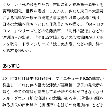
クション「死の淵を見た男 吉田昌郎と福島第一原発」を
実写映画化。世界を震撼（しんかん）させた東日本大震災
による福島第一原子力発電所事故発生以降も現場に残り、
日本の危機を救おうとした作業員たちを描く。『64－ロク
ヨン－』シリーズなどの佐藤浩市、『明日の記憶』などの
渡辺謙らが出演。『沈まぬ太陽』などの若松節朗がメガホ
ンを取り、ドラマシリーズ「沈まぬ太陽」などの前川洋一
が脚本を務めた。
あらすじ
2011年3月11日午後2時46分、マグニチュード9.0の地震が
発生し、それに伴う巨大な津波が福島第一原子力発電所を
襲う。全ての電源が喪失して原子炉の冷却ができなくなり
メルトダウン（炉心溶融）の危機が迫る中、現場の指揮を
執る所長の吉田昌郎（渡辺謙）をはじめ発電所内にとどま