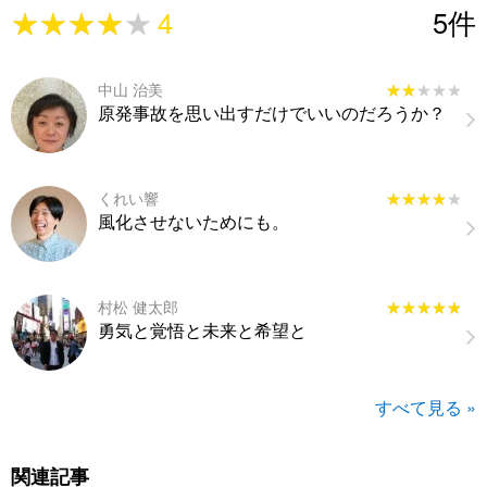
★★★★★
★★★★★
4
5
件
中山 治美
★★★★★
★★★★★
原発事故を思い出すだけでいいのだろうか？
くれい響
★★★★★
★★★★★
風化させないためにも。
村松 健太郎
★★★★★
★★★★★
勇気と覚悟と未来と希望と
すべて見る »
関連記事