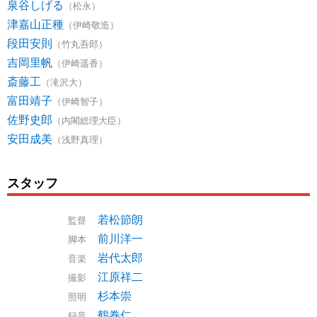
泉谷しげる
（松永）
津嘉山正種
（伊崎敬造）
段田安則
（竹丸吾郎）
吉岡里帆
（伊崎遥香）
斎藤工
（滝沢大）
富田靖子
（伊崎智子）
佐野史郎
（内閣総理大臣）
安田成美
（浅野真理）
スタッフ
若松節朗
監督
前川洋一
脚本
岩代太郎
音楽
江原祥二
撮影
杉本崇
照明
鶴巻仁
録音