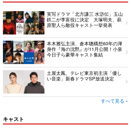
実写ドラマ「北方謙三 水滸伝」玉山
鉄二が李富役に決定 大塚明夫、萩
原聖人ら敵役キャスト一挙発表
本木雅弘主演、倉本聰構想60年の渾
身作『海の沈黙』が11月公開！小泉
今日子ら豪華キャスト集結
土屋太鳳、テレビ東京初主演「優し
い音楽」新春ドラマSP放送決定
すべて見る »
キャスト