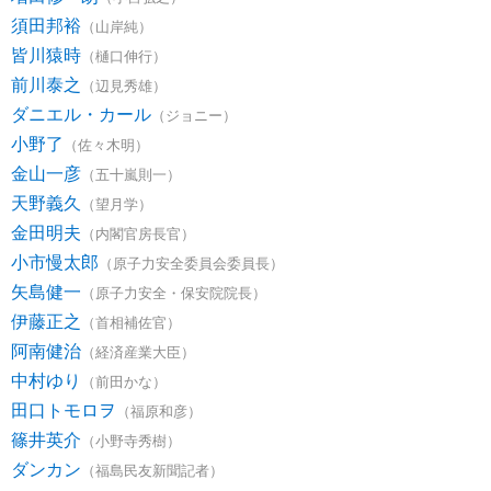
須田邦裕
（山岸純）
皆川猿時
（樋口伸行）
前川泰之
（辺見秀雄）
ダニエル・カール
（ジョニー）
小野了
（佐々木明）
金山一彦
（五十嵐則一）
天野義久
（望月学）
金田明夫
（内閣官房長官）
小市慢太郎
（原子力安全委員会委員長）
矢島健一
（原子力安全・保安院院長）
伊藤正之
（首相補佐官）
阿南健治
（経済産業大臣）
中村ゆり
（前田かな）
田口トモロヲ
（福原和彦）
篠井英介
（小野寺秀樹）
ダンカン
（福島民友新聞記者）