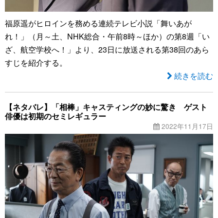
福原遥がヒロインを務める連続テレビ小説「舞いあが
れ！」（月～土、NHK総合・午前8時～ほか）の第8週「い
ざ、航空学校へ！」より、23日に放送される第38回のあら
すじを紹介する。
続きを読む
【ネタバレ】「相棒」キャスティングの妙に驚き ゲスト
俳優は初期のセミレギュラー
2022年11月17日