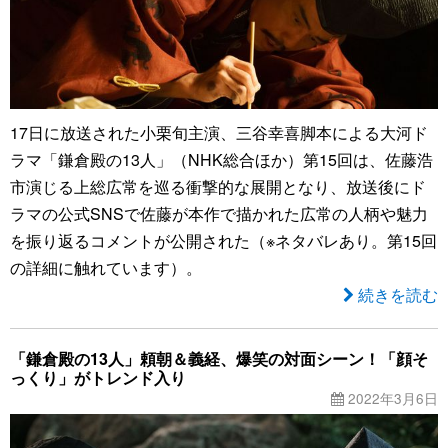
17日に放送された小栗旬主演、三谷幸喜脚本による大河ド
ラマ「鎌倉殿の13人」（NHK総合ほか）第15回は、佐藤浩
市演じる上総広常を巡る衝撃的な展開となり、放送後にド
ラマの公式SNSで佐藤が本作で描かれた広常の人柄や魅力
を振り返るコメントが公開された（※ネタバレあり。第15回
の詳細に触れています）。
続きを読む
「鎌倉殿の13人」頼朝＆義経、爆笑の対面シーン！「顔そ
っくり」がトレンド入り
2022年3月6日