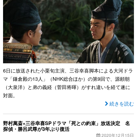
6日に放送された小栗旬主演、三谷幸喜脚本による大河ドラ
マ「鎌倉殿の13人」（NHK総合ほか）の第9回で、源頼朝
（大泉洋）と弟の義経（菅田将暉）がすれ違いを経て遂に
対面。
続きを読む
野村萬斎×三谷幸喜SPドラマ「死との約束」放送決定 名
探偵・勝呂武尊が3年ぶり復活
2020年12月15日