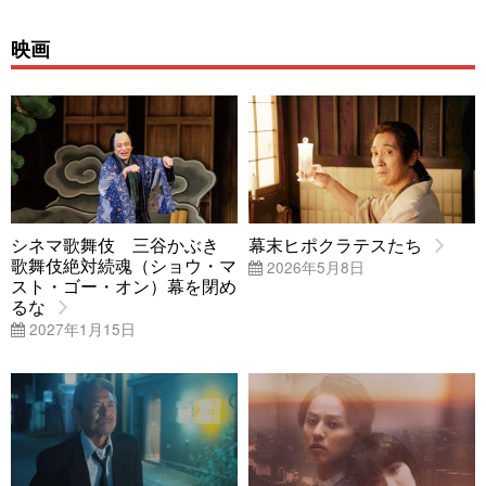
映画
シネマ歌舞伎 三谷かぶき
幕末ヒポクラテスたち
歌舞伎絶対続魂（ショウ・マ
2026年5月8日
スト・ゴー・オン）幕を閉め
るな
2027年1月15日