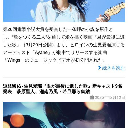
第26回電撃小説大賞を受賞した一条岬の小説を原作と
し、“歌をつくる二人”を通して愛を描く映画『君が最後に遺
した歌』（3月20日公開）より、ヒロインの生見愛瑠演じる
アーティスト「Ayane」が劇中でリリースする楽曲
「Wings」のミュージックビデオが初公開された。
続きを読む
道枝駿佑×生見愛瑠『君が最後に遺した歌』新キャスト9名
発表 萩原聖人、湘南乃風・若旦那ら集結
2025年12月12日