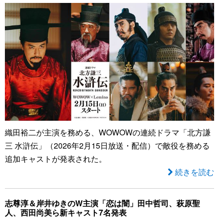
織田裕二が主演を務める、WOWOWの連続ドラマ「北方謙
三 水滸伝」（2026年2月15日放送・配信）で敵役を務める
追加キャストが発表された。
続きを読む
志尊淳＆岸井ゆきのW主演「恋は闇」田中哲司、萩原聖
人、西田尚美ら新キャスト7名発表