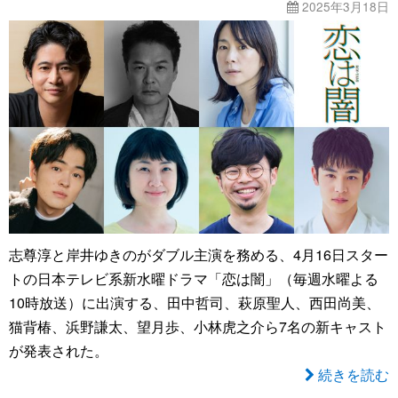
2025年3月18日
志尊淳と岸井ゆきのがダブル主演を務める、4月16日スター
トの日本テレビ系新水曜ドラマ「恋は闇」（毎週水曜よる
10時放送）に出演する、田中哲司、萩原聖人、西田尚美、
猫背椿、浜野謙太、望月歩、小林虎之介ら7名の新キャスト
が発表された。
続きを読む