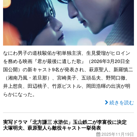
なにわ男子の道枝駿佑が初単独主演、生見愛瑠がヒロイン
を務める映画『君が最後に遺した歌』（2026年3月20日全
国公開）の新キャスト9名が発表され、萩原聖人、新羅慎二
（湘南乃風・若旦那）、宮崎美子、五頭岳夫、野間口徹、
井上想良、田辺桃子、竹原ピストル、岡田浩暉の出演が明
らかになった。
続きを読む
実写ドラマ「北方謙三 水滸伝」玉山鉄二が李富役に決定
大塚明夫、萩原聖人ら敵役キャスト一挙発表
2025年11月19日