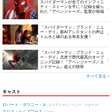
スパイダーマンが全てのインフィニ
ティ・ストーンを手に！記録を破ら
れた『アベンジャーズ』監督が祝福
『スパイダーマン：ブランド・ニュ
ー・デイ』新AIアシスタントの声は
トムホと縁のある有名女優！
『スパイダーマン：ブランド・ニュ
ー・デイ』北米で歴代最高のオープ
ニング記録！『アベンジャーズ／エ
ンドゲーム』超えの快挙
すべて見る »
キャスト
ロバート・ダウニー・Jr
（アイアンマン／トニー・スターク）
クリス・ヘムズワース
（ソー）