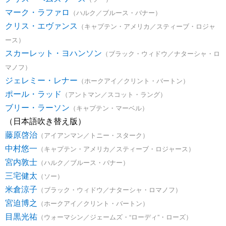
マーク・ラファロ
（ハルク／ブルース・バナー）
クリス・エヴァンス
（キャプテン・アメリカ／スティーブ・ロジャ
ース）
スカーレット・ヨハンソン
（ブラック・ウィドウ／ナターシャ・ロ
マノフ）
ジェレミー・レナー
（ホークアイ／クリント・バートン）
ポール・ラッド
（アントマン／スコット・ラング）
ブリー・ラーソン
（キャプテン・マーベル）
（日本語吹き替え版）
藤原啓治
（アイアンマン／トニー・スターク）
中村悠一
（キャプテン・アメリカ／スティーブ・ロジャース）
宮内敦士
（ハルク／ブルース・バナー）
三宅健太
（ソー）
米倉涼子
（ブラック・ウィドウ／ナターシャ・ロマノフ）
宮迫博之
（ホークアイ／クリント・バートン）
目黒光祐
（ウォーマシン／ジェームズ・“ローディ”・ローズ）