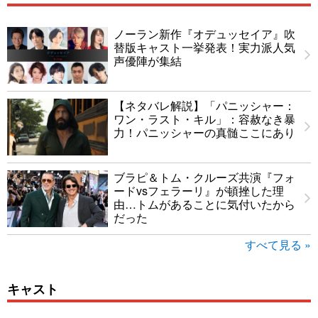
ノーラン新作『オデュッセイア』吹
替版キャスト一挙発表！実力派人気
声優陣が集結
【ネタバレ解説】「パニッシャー：
ワン・ラスト・キル」：容赦なき暴
力！パニッシャーの真髄ここにあり
ブラピ＆トム・クルーズ共演『フォ
ードvsフェラーリ』が頓挫した理
由…トムがあることに気付いたから
だった
すべて見る »
キャスト