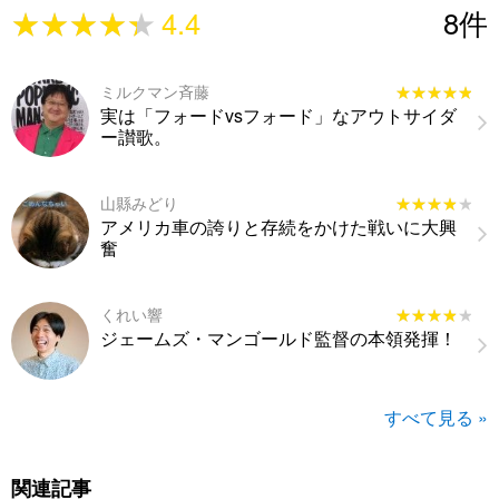
★★★★★
★★★★★
4.4
8
件
ミルクマン斉藤
★★★★★
★★★★★
実は「フォードvsフォード」なアウトサイダ
ー讃歌。
山縣みどり
★★★★★
★★★★★
アメリカ車の誇りと存続をかけた戦いに大興
奮
くれい響
★★★★★
★★★★★
ジェームズ・マンゴールド監督の本領発揮！
すべて見る »
関連記事