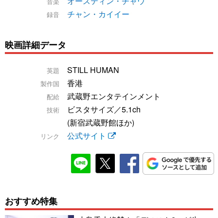
オースティン・チャウ
音楽
チャン・カイイー
録音
映画詳細データ
STILL HUMAN
英題
香港
製作国
武蔵野エンタテインメント
配給
ビスタサイズ／5.1ch
技術
(新宿武蔵野館ほか)
公式サイト
リンク
おすすめ特集