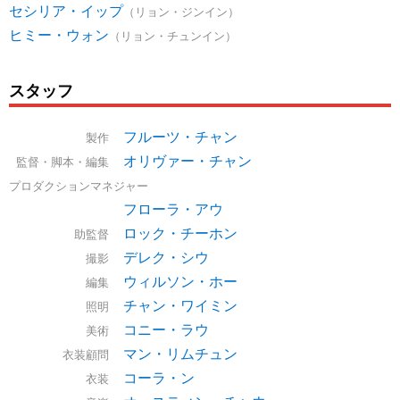
セシリア・イップ
（リョン・ジンイン）
ヒミー・ウォン
（リョン・チュンイン）
スタッフ
フルーツ・チャン
製作
オリヴァー・チャン
監督・脚本・編集
プロダクションマネジャー
フローラ・アウ
ロック・チーホン
助監督
デレク・シウ
撮影
ウィルソン・ホー
編集
チャン・ワイミン
照明
コニー・ラウ
美術
マン・リムチュン
衣装顧問
コーラ・ン
衣装