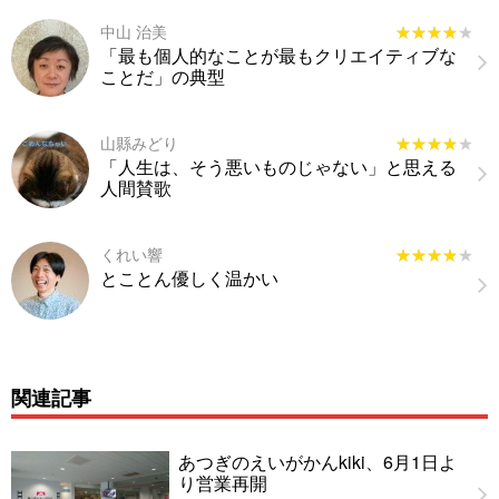
中山 治美
★★★★★
★★★★★
「最も個人的なことが最もクリエイティブな
ことだ」の典型
山縣みどり
★★★★★
★★★★★
「人生は、そう悪いものじゃない」と思える
人間賛歌
くれい響
★★★★★
★★★★★
とことん優しく温かい
関連記事
あつぎのえいがかんkiki、6月1日よ
り営業再開