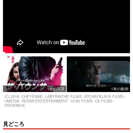
1枚の写真
1本の動画
(C) 2018 -CHEYENNE -LABYRINTHE FILMS -ATCHAFALAYA FILMS -
UMEDIA -RODIN ENTERTAINMENT -10.80 FILMS -C8 FILMS -
PROXIMUS
見どころ