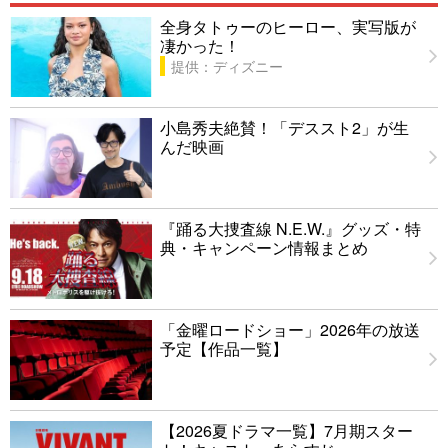
全身タトゥーのヒーロー、実写版が
凄かった！
提供：ディズニー
小島秀夫絶賛！「デススト2」が生
んだ映画
『踊る大捜査線 N.E.W.』グッズ・特
典・キャンペーン情報まとめ
「金曜ロードショー」2026年の放送
予定【作品一覧】
【2026夏ドラマ一覧】7月期スター