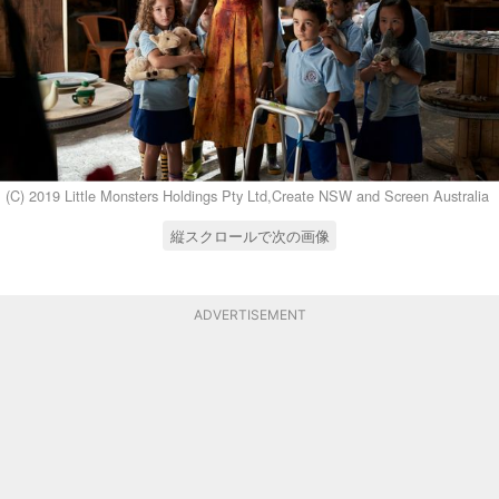
(C) 2019 Little Monsters Holdings Pty Ltd,Create NSW and Screen Australia
縦スクロールで次の画像
ADVERTISEMENT