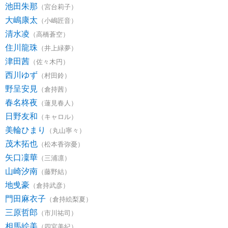
池田朱那
（宮台莉子）
大嶋康太
（小嶋匠音）
清水凌
（高橋蒼空）
住川龍珠
（井上緑夢）
津田茜
（佐々木円）
西川ゆず
（村田鈴）
野呈安見
（倉持茜）
春名柊夜
（蓮見春人）
日野友和
（キャロル）
美輪ひまり
（丸山寧々）
茂木拓也
（松本香弥憂）
矢口凜華
（三浦凛）
山崎汐南
（藤野結）
地曵豪
（倉持武彦）
門田麻衣子
（倉持絵梨夏）
三原哲郎
（市川祐司）
相馬絵美
（四宮美紀）