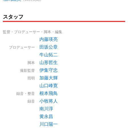
スタッフ
監督・プロデューサー・脚本・編集
内藤瑛亮
田坂公章
プロデューサー
牛山拓二
山形哲生
脚本
伊集守忠
撮影監督
加藤大輝
照明
山口峰寛
根本飛鳥
録音・整音
小牧将人
録音
南川淳
黄永昌
川口陽一