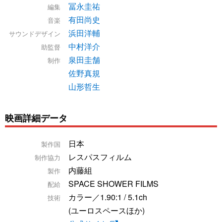
冨永圭祐
編集
有田尚史
音楽
浜田洋輔
サウンドデザイン
中村洋介
助監督
泉田圭舗
制作
佐野真規
山形哲生
映画詳細データ
日本
製作国
レスパスフィルム
制作協力
内藤組
製作
SPACE SHOWER FILMS
配給
カラー／1.90:1 / 5.1ch
技術
(ユーロスペースほか)