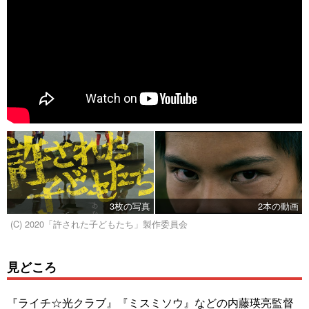
3枚の写真
2本の動画
(C) 2020「許された子どもたち」製作委員会
見どころ
『ライチ☆光クラブ』『ミスミソウ』などの内藤瑛亮監督