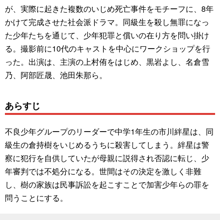
が、実際に起きた複数のいじめ死亡事件をモチーフに、8年
かけて完成させた社会派ドラマ。同級生を殺し無罪になっ
た少年たちを通じて、少年犯罪と償いの在り方を問い掛け
る。撮影前に10代のキャストを中心にワークショップを行
った。出演は、主演の上村侑をはじめ、黒岩よし、名倉雪
乃、阿部匠晟、池田朱那ら。
あらすじ
不良少年グループのリーダーで中学1年生の市川絆星は、同
級生の倉持樹をいじめるうちに殺害してしまう。絆星は警
察に犯行を自供していたが母親に説得され否認に転じ、少
年審判では不処分になる。世間はその決定を激しく非難
し、樹の家族は民事訴訟を起こすことで加害少年らの罪を
問うことにする。