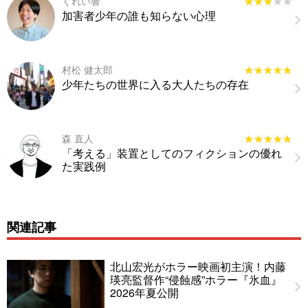
くれい響
★★★★★
★★★★★
加害者少年の誰も知らない心理
村松 健太郎
★★★★★
★★★★★
少年たちの世界に入る大人たちの存在
森 直人
★★★★★
★★★★★
「考える」装置としてのフィクションの優れ
た実践例
関連記事
北山宏光がホラー映画初主演！内藤
瑛亮監督作“侵蝕感”ホラー『氷血』
2026年夏公開