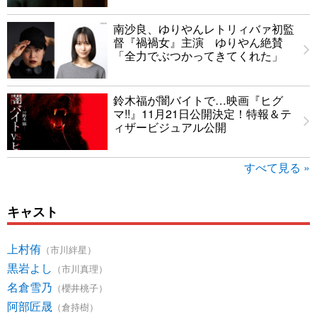
南沙良、ゆりやんレトリィバァ初監
督『禍禍女』主演 ゆりやん絶賛
「全力でぶつかってきてくれた」
鈴木福が闇バイトで…映画『ヒグ
マ!!』11月21日公開決定！特報＆テ
ィザービジュアル公開
すべて見る »
キャスト
上村侑
（市川絆星）
黒岩よし
（市川真理）
名倉雪乃
（櫻井桃子）
阿部匠晟
（倉持樹）