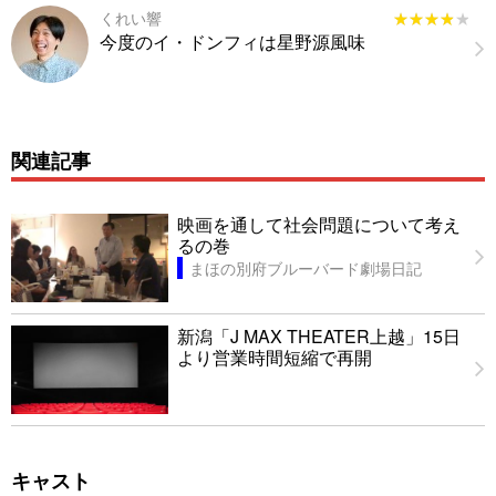
くれい響
★★★★★
★★★★★
今度のイ・ドンフィは星野源風味
関連記事
映画を通して社会問題について考え
るの巻
まほの別府ブルーバード劇場日記
新潟「J MAX THEATER上越」15日
より営業時間短縮で再開
キャスト