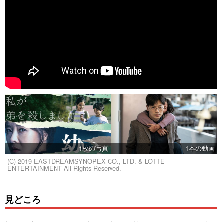
1枚の写真
1本の動画
(C) 2019 EASTDREAMSYNOPEX CO., LTD. & LOTTE
ENTERTAINMENT All Rights Reserved.
見どころ