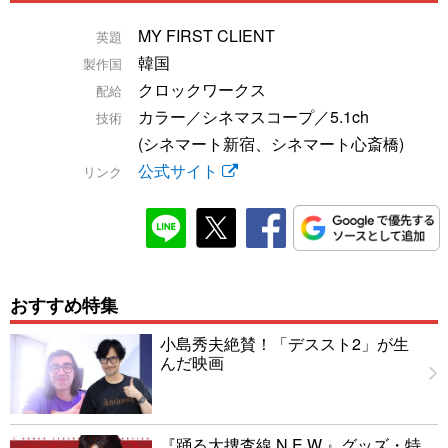
MY FIRST CLIENT
英題
韓国
製作国
クロックワークス
配給
カラー／シネマスコープ／5.1ch
技術
(シネマート新宿、シネマート心斎橋)
公式サイト
リンク
おすすめ特集
小島秀夫絶賛！「デススト2」が生
んだ映画
『踊る大捜査線 N.E.W.』グッズ・特