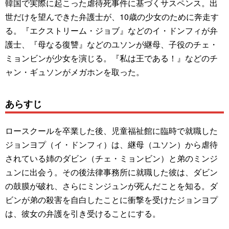
韓国で実際に起こった虐待死事件に基づくサスペンス。出
世だけを望んできた弁護士が、10歳の少女のために奔走す
る。『エクストリーム・ジョブ』などのイ・ドンフィが弁
護士、『母なる復讐』などのユソンが継母、子役のチェ・
ミョンビンが少女を演じる。『私は王である！』などのチ
ャン・ギュソンがメガホンを取った。
あらすじ
ロースクールを卒業した後、児童福祉館に臨時で就職した
ジョンヨプ（イ・ドンフィ）は、継母（ユソン）から虐待
されている姉のダビン（チェ・ミョンビン）と弟のミンジ
ュンに出会う。その後法律事務所に就職した彼は、ダビン
の鼓膜が破れ、さらにミンジュンが死んだことを知る。ダ
ビンが弟の殺害を自白したことに衝撃を受けたジョンヨプ
は、彼女の弁護を引き受けることにする。