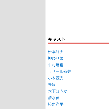
キャスト
松本利夫
柳ゆり菜
中村達也
ラサール石井
小木茂光
升毅
木下ほうか
清水伸
松角洋平