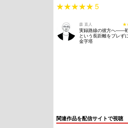
★★★★★
★★★★★
5
森 直人
★
★
実録路線の彼方へ――
という長距離をブレず
金字塔
関連作品を配信サイトで視聴