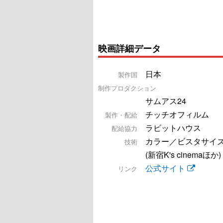
映画詳細データ
日本
製作国
制作プロダクション
サムアス24
チッチオフィルム
製作・配給
ラビットハウス
配給協力
カラー／ビスタサイズ／
技術
(新宿K's cinemaほか)
公式サイト
リンク