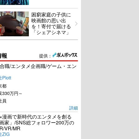
困窮家庭の子供に
映画館の思い出
を！寄付で届ける
「シェアシネマ」
情報
提供：
合職/エンタメ企画職/ゲーム・エン
lott
京都
330万円～
社員
詳細
I×漫画で新時代のエンタメを創る
漫画家」/SNS総フォロワー200万の
R/VR/MR
ZIG