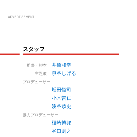
ADVERTISEMENT
スタッフ
井筒和幸
監督・脚本
泉谷しげる
主題歌
プロデューサー
増田悟司
小木曽仁
湊谷恭史
協力プロデューサー
榎崎博邦
谷口則之