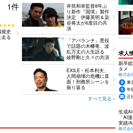
1
件
井筒和幸監督8年ぶ
り新作『国境』製作
決定 伊藤英明＆染
谷将太が6度目の共
★★★★
★★★★
演
戦後史
に走る
「アバランチ」悪役
で話題の木幡竜、波
乱万丈の人生語る
求人
綾野剛と久々の共演
新卒総
タメ
EXILE・松本利夫、
株式会社P
人間崩壊の危機に直
面！刑務所シーンを
東
振り返る
年収
正
すべて見る »
生成A
「AI
実績/A
株式会社