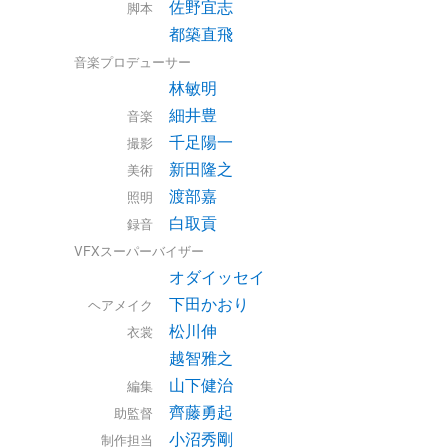
佐野宜志
脚本
都築直飛
音楽プロデューサー
林敏明
細井豊
音楽
千足陽一
撮影
新田隆之
美術
渡部嘉
照明
白取貢
録音
VFXスーパーバイザー
オダイッセイ
下田かおり
ヘアメイク
松川伸
衣裳
越智雅之
山下健治
編集
齊藤勇起
助監督
小沼秀剛
制作担当