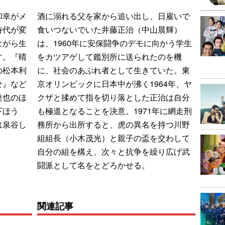
和幸がメ
酒に溺れる父を家から追い出し、日雇いで
時代が変
食いつないでいた井藤正治（中山晨輝）
ながら生
は、1960年に安保闘争のデモに向かう学生
す。『晴
をカツアゲして鑑別所に送られたのを機
の松本利
に、社会のあぶれ者として生きていた。東
せ』など
京オリンピックに日本中が沸く1964年、ヤ
達也のほ
クザと揉めて指を切り落とした正治は自分
下ほう
も極道となることを決意。1971年に網走刑
は泉谷し
務所から出所すると、虎の異名を持つ川野
組組長（小木茂光）と親子の盃を交わして
自分の組を構え、次々と抗争を繰り広げ武
闘派として名をとどろかせる。
関連記事