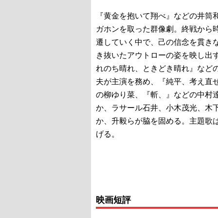
『黄金を抱いて翔べ』などの井筒
ガホンを取った群像劇。終戦から
遷していく中で、己の信念を貫き
き抜いたアウトローの姿を映し出
れのち晴れ、ときどき晴れ』など
夫が主演を務め、『純平、考え直
の柳ゆり菜、『斬、』などの中村
か、ラサール石井、小木茂光、木
か、升毅らが脇を固める。主題歌
げる。
映画短評