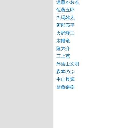
遠藤かおる
佐藤五郎
久場雄太
阿部亮平
火野蜂三
木幡竜
隆大介
三上寛
外波山文明
森本のぶ
中山晨輝
斎藤嘉樹