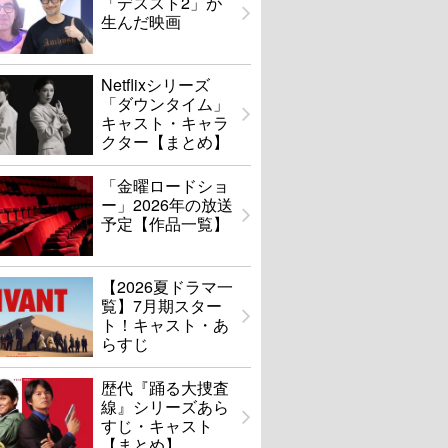
「デススト2」が
生んだ映画
Netflixシリーズ
「ダウンタイム」
キャスト・キャラ
クター【まとめ】
「金曜ロードショ
ー」2026年の放送
予定【作品一覧】
【2026夏ドラマ一
覧】7月期スター
ト！キャスト・あ
らすじ
歴代『踊る大捜査
線』シリーズあら
すじ・キャスト
【まとめ】