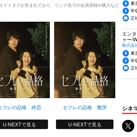
東
リエイトタグが含まれており、リンク先での会員登録や購入など
年収
正
エンタ
ャー/
株式会社i
東
年収
正
セフレの品格 終恋
セフレの品格 慟哭
シネ
U-NEXTで見る
U-NEXTで見る