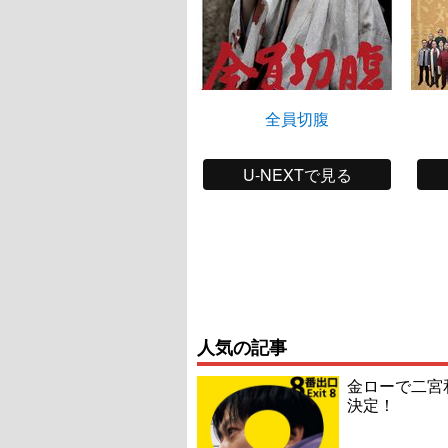
全員切腹
U-NEXTで見る
人気の記事
金ローで二宮
決定！