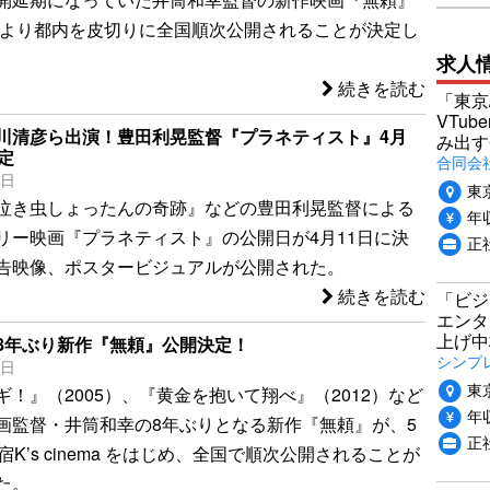
2日より都内を皮切りに全国順次公開されることが決定し
求人
続きを読む
「東京
VTu
川清彦ら出演！豊田利晃監督『プラネティスト』4月
み出す
定
合同会
0日
東
泣き虫しょったんの奇跡』などの豊田利晃監督による
年収
リー映画『プラネティスト』の公開日が4月11日に決
正
告映像、ポスタービジュアルが公開された。
続きを読む
「ビジ
エンタ
上げ中
8年ぶり新作『無頼』公開決定！
シンプ
4日
東
！』（2005）、『黄金を抱いて翔べ』（2012）など
年収
画監督・井筒和幸の8年ぶりとなる新作『無頼』が、5
正
宿K’s cinema をはじめ、全国で順次公開されることが
た。