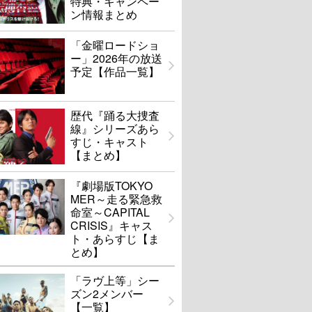
特典・キャンペー
ン情報まとめ
「金曜ロードショ
ー」2026年の放送
予定【作品一覧】
歴代『踊る大捜査
線』シリーズあら
すじ・キャスト
【まとめ】
『劇場版TOKYO
MER～走る緊急救
命室～CAPITAL
CRISIS』キャス
ト・あらすじ【ま
とめ】
「ラヴ上等」シー
ズン2メンバー
【一覧】