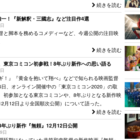
続きを読む
雄一！『新解釈・三國志』など注目作4選
7日
督と脚本を務めるコメディーなど、今週公開の注目映
。
続きを読む
、東京コミコン初参戦！8年ぶり新作への思い語る
6日
ギ！』『黄金を抱いて翔べ』などで知られる映画監督
6日、オンライン開催中の「東京コミコン2020」の取
、初参加となる東京コミコンや、8年ぶりとなる新作映
12月12日より全国順次公開）について語った。
続きを読む
8年ぶり新作『無頼』12月12日公開
29日
開延期になっていた井筒和幸監督の新作映画『無頼』