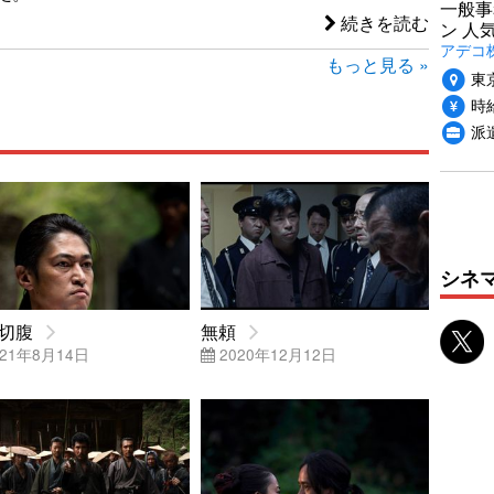
一般事
続きを読む
ン 人
アデコ
もっと見る »
東
時給
派
シネ
切腹
無頼
21年8月14日
2020年12月12日