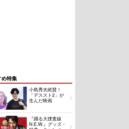
すめ特集
小島秀夫絶賛！
「デススト2」が
生んだ映画
『踊る大捜査線
N.E.W.』グッズ・