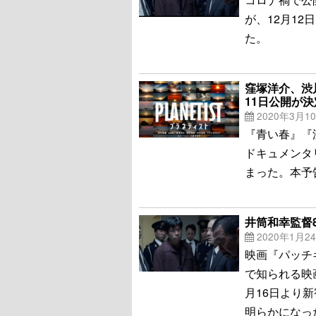
が、12月1
た。
窪塚洋介、渋
11日公開が決
2020年3月1
『青い春』『
ドキュメンタ
まった。本予
井筒和幸監督
2020年1月2
映画『パッチギ
で知られる映
月16日より新
明らかになっ