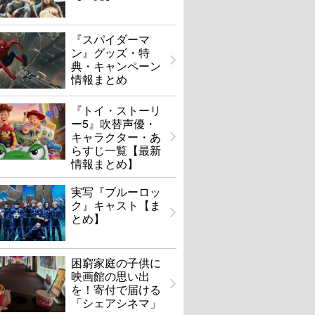
『スパイダーマ
ン』グッズ・特
典・キャンペーン
情報まとめ
『トイ・ストーリ
ー5』吹替声優・
キャラクター・あ
らすじ一覧【最新
情報まとめ】
実写『ブルーロッ
ク』キャスト【ま
とめ】
困窮家庭の子供に
映画館の思い出
を！寄付で届ける
「シェアシネマ」