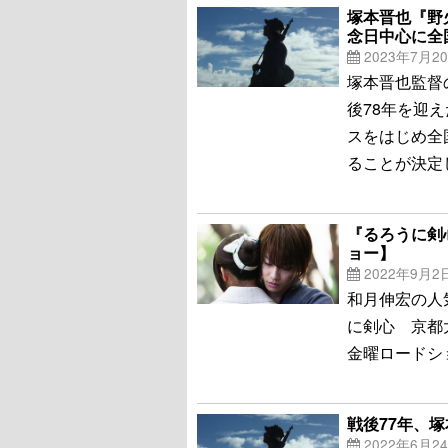
塚本晋也『野
念日中心に全
2023年7月2
塚本晋也監督
後78年を迎
スをはじめ全
ることが決定
『るろうに剣
ョー】
2022年9月2
和月伸宏の人
に剣心 京都
金曜ロードシ
戦後77年、
2022年6月2