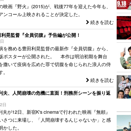
映画『野火』(2015)が、戦後77年を迎えた今年も、
アンコール上映されることが決定した。
続きを読む
田利晃監督『全員切腹』予告編が公開！
9日
演を務める豊田利晃監督の最新作『全員切腹』から、
版ポスターが公開された。 本作は明治初期を舞台
を撒いて疫病を広めた罪で切腹を命じられた浪人の侍
す。
続きを読む
松本利夫、人間崩壊の危機に直面！刑務所シーンを振り返
12日
利夫が12日、新宿K's cinemaで行われた映画『無頼』
いさつに来場し、「人間崩壊するんじゃないか」と感
明かした。