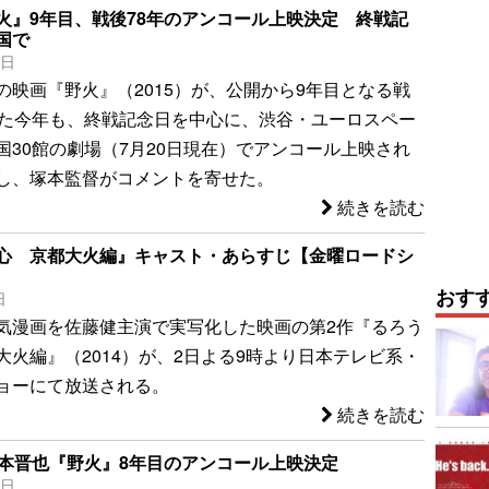
火』9年目、戦後78年のアンコール上映決定 終戦記
国で
0日
の映画『野火』（2015）が、公開から9年目となる戦
えた今年も、終戦記念日を中心に、渋谷・ユーロスペー
国30館の劇場（7月20日現在）でアンコール上映され
し、塚本監督がコメントを寄せた。
続きを読む
心 京都大火編』キャスト・あらすじ【金曜ロードシ
おす
日
気漫画を佐藤健主演で実写化した映画の第2作『るろう
大火編』（2014）が、2日よる9時より日本テレビ系・
ョーにて放送される。
続きを読む
塚本晋也『野火』8年目のアンコール上映決定
4日