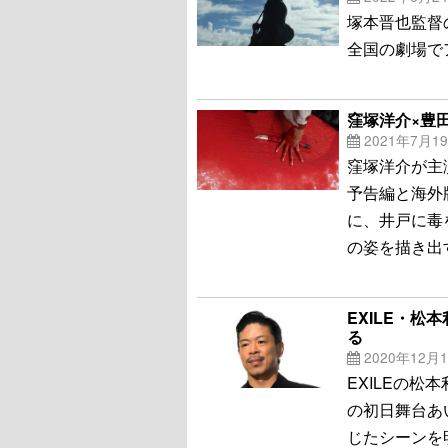
塚本晋也監督の
全国の劇場で
窪塚洋介×豊
2021年7月1
窪塚洋介が主
予告編と海外
に、井戸に毒
の姿を描き出
EXILE・
る
2020年12月
EXILEの松本
の初日舞台あ
じたシーンを