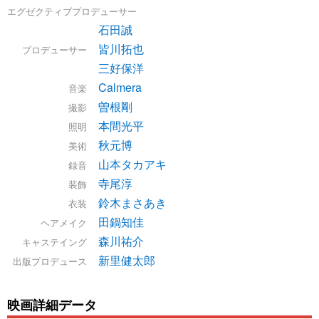
エグゼクティブプロデューサー
石田誠
皆川拓也
プロデューサー
三好保洋
Calmera
音楽
曽根剛
撮影
本間光平
照明
秋元博
美術
山本タカアキ
録音
寺尾淳
装飾
鈴木まさあき
衣装
田鍋知佳
ヘアメイク
森川祐介
キャステイング
新里健太郎
出版プロデュース
映画詳細データ