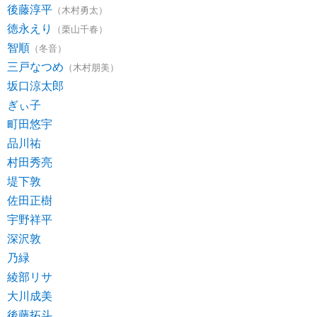
後藤淳平
（木村勇太）
徳永えり
（栗山千春）
智順
（冬音）
三戸なつめ
（木村朋美）
坂口涼太郎
ぎぃ子
町田悠宇
品川祐
村田秀亮
堤下敦
佐田正樹
宇野祥平
深沢敦
乃緑
綾部リサ
大川成美
後藤拓斗