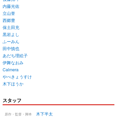
内藤光佑
立山誉
西郷豊
保土田充
黒岩よし
ふーみん
田中慎也
あだち理絵子
伊舞なおみ
Calmera
やべきょうすけ
木下ほうか
スタッフ
木下半太
原作・監督・脚本