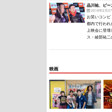
品川祐、ピー
2018年2月2
お笑いコンビ・
都内で行われ
上映会に登壇
ス・綾部祐二
映画