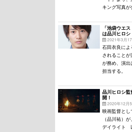
キング写真が
「池袋ウエス
は品川ヒロシ
2021年3月1
石田衣良によ
されることが
が務め、演出
担当する。
品川ヒロシ監督「
開！
2020年12月
映画監督とし
（品川祐）が、人
デイライト 