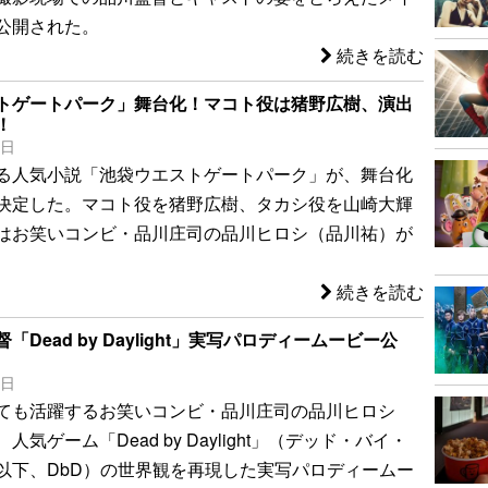
公開された。
続きを読む
トゲートパーク」舞台化！マコト役は猪野広樹、演出
！
7日
る人気小説「池袋ウエストゲートパーク」が、舞台化
決定した。マコト役を猪野広樹、タカシ役を山崎大輝
はお笑いコンビ・品川庄司の品川ヒロシ（品川祐）が
続きを読む
Dead by Daylight」実写パロディームービー公
5日
ても活躍するお笑いコンビ・品川庄司の品川ヒロシ
気ゲーム「Dead by Daylight」（デッド・バイ・
以下、DbD）の世界観を再現した実写パロディームー