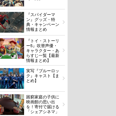
『スパイダーマ
ン』グッズ・特
典・キャンペーン
情報まとめ
『トイ・ストーリ
ー5』吹替声優・
キャラクター・あ
らすじ一覧【最新
情報まとめ】
実写『ブルーロッ
ク』キャスト【ま
とめ】
困窮家庭の子供に
映画館の思い出
を！寄付で届ける
「シェアシネマ」