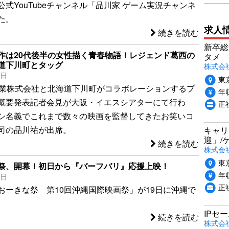
式YouTubeチャンネル「品川家 ゲーム実況チャンネ
た。
求人
続きを読む
新卒総
作は20代後半の女性描く青春物語！レジェンド葛西の
タメ
道下川町とタッグ
株式会社P
2日
東
興業株式会社と北海道下川町がコラボレーションするプ
年収
概要発表記者会見が大阪・イエスシアターにて行わ
正
シ名義でこれまで数々の映画を監督してきたお笑いコ
司の品川祐が出席。
キャリ
迎」/
続きを読む
株式会
東
祭、開幕！初日から『バーフバリ』応援上映！
年収
9日
正
おーきな祭 第10回沖縄国際映画祭」が19日に沖縄で
IPセ
続きを読む
株式会