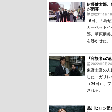
伊藤健太郎、
が閉幕
2023年4月1
16日、「島
カーペットイ
郎、華原朋美
を沸かせた。
『容疑者xの
2022年9月2
東野圭吾の人
した「ガリレ
（24日）、フ
される。
品川ヒロシ監