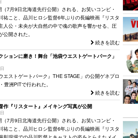
日
公開（7月9日北海道先行公開）される、お笑いコンビ・
川祐こと、品川ヒロシ監督6年ぶりの長編映画『リスタ
主人公・未央が大自然の中で魂の歌声を響かせる、圧
が公開された。
続きを読む
クションに磨き！舞台「池袋ウエストゲートパーク」
6日
エストゲートパーク』THE STAGE」の公開ゲネプロ
・豊洲PITで行われた。
続きを読む
督作『リスタート』メイキング写真が公開
5日
公開（7月9日北海道先行公開）される、お笑いコンビ・
川祐こと、品川ヒロシ監督6年ぶりの長編映画『リスタ
撮影現場での品川監督とキャストの姿をとらえたメイ