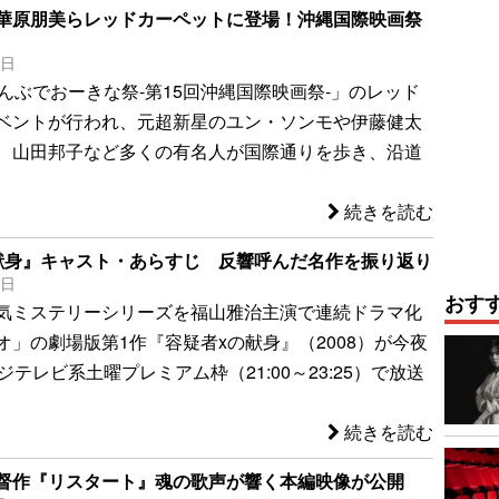
華原朋美らレッドカーペットに登場！沖縄国際映画祭
6日
ぜんぶでおーきな祭-第15回沖縄国際映画祭-」のレッド
ベントが行われ、元超新星のユン・ソンモや伊藤健太
、山田邦子など多くの有名人が国際通りを歩き、沿道
続きを読む
献身』キャスト・あらすじ 反響呼んだ名作を振り返り
4日
おす
気ミステリーシリーズを福山雅治主演で連続ドラマ化
オ」の劇場版第1作『容疑者xの献身』（2008）が今夜
ジテレビ系土曜プレミアム枠（21:00～23:25）で放送
続きを読む
督作『リスタート』魂の歌声が響く本編映像が公開