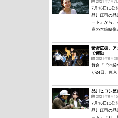
2021年7月7
7月16日に
品川庄司の品
ート』から、
巻の本編映像
猪野広樹、ア
で躍動
2021年6月2
舞台「『池袋ウ
が24日、東京
品川ヒロシ監
2021年6月1
7月16日に
品川庄司の品
ート』より、