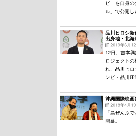
ビーを自身の公
ル」で公開し
品川ヒロシ新
出身地・北海
2019年6月1
12日、吉本
ロジェクトの
れ、品川ヒロ
ンビ・品川庄
沖縄国際映画
2018年4月1
「島ぜんぶで
開幕。