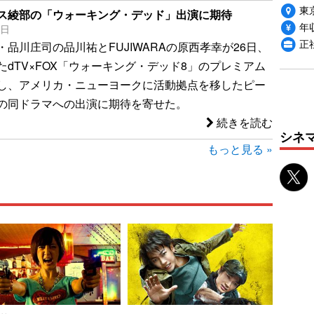
東
ス綾部の「ウォーキング・デッド」出演に期待
年収
7日
正
品川庄司の品川祐とFUJIWARAの原西孝幸が26日、
たdTV×FOX「ウォーキング・デッド8」のプレミアム
し、アメリカ・ニューヨークに活動拠点を移したピー
の同ドラマへの出演に期待を寄せた。
続きを読む
シネ
もっと見る »