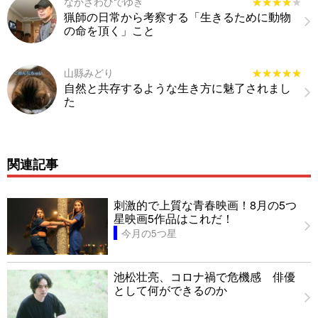
なかざわひでゆき
★★★★★
★★★★★
猟師の日常から考察する「生きるために動物
の命を頂く」こと
山縣みどり
★★★★★
★★★★★
自然と共存するような生き方に魅了されまし
た
関連記事
刺激的で上質な青春映画！8月の5つ
星映画5作品はこれだ！
今月の5つ星
池松壮亮、コロナ禍で危機感 俳優
として何ができるのか