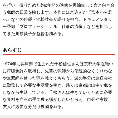
を行い、撮りためた約2年間の映像を再編集して命と向き合
う猟師の日常を映し出す。本作にほれ込んだ『宮本から君
へ』などの俳優・池松壮亮が語りを担当。ドキュメンタリ
ー番組「プロフェッショナル 仕事の流儀」などを担当し
てきた川原愛子が監督を務める。
あらすじ
1974年に兵庫県で生まれた千松信也さんは京都大学在籍中
に狩猟免許を取得し、先輩の猟師から伝統的なくくりわな
や無双網を使った猟を教えてもらう。週の半分は運送会社
に勤務して必要な生活費を稼ぎ、残りは京都の山中で猟を
しながら生活している。千松さんは生きていくために必要
な食料を自らの手で獲る猟がしたいと考え、自分や家族、
友人に必要な分だけ獲物を狩る。