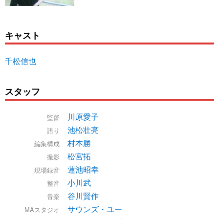
キャスト
千松信也
スタッフ
川原愛子
監督
池松壮亮
語り
村本勝
編集構成
松宮拓
撮影
蓮池昭幸
現場録音
小川武
整音
谷川賢作
音楽
サウンズ・ユー
MAスタジオ