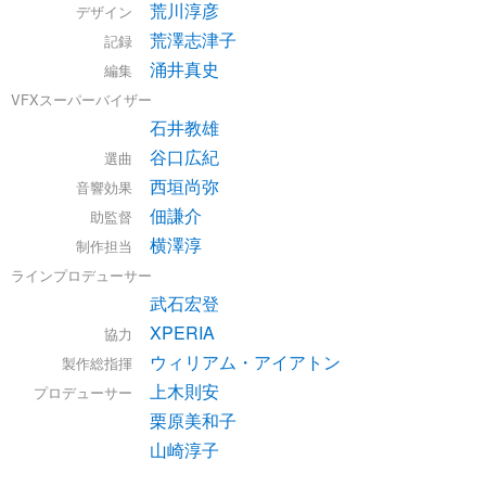
荒川淳彦
デザイン
荒澤志津子
記録
涌井真史
編集
VFXスーパーバイザー
石井教雄
谷口広紀
選曲
西垣尚弥
音響効果
佃謙介
助監督
横澤淳
制作担当
ラインプロデューサー
武石宏登
XPERIA
協力
ウィリアム・アイアトン
製作総指揮
上木則安
プロデューサー
栗原美和子
山崎淳子