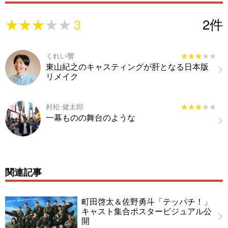
★★★★★
★★★★★
3
2
件
くれい響
★★★★★
★★★★★
東山紀之のキャスティングが肝となる日本版
リメイク
村松 健太郎
★★★★★
★★★★★
一幕ものの舞台のような
関連記事
町田啓太＆佐野勇斗「テッパチ！」
キャスト集合ポスタービジュアル公
開