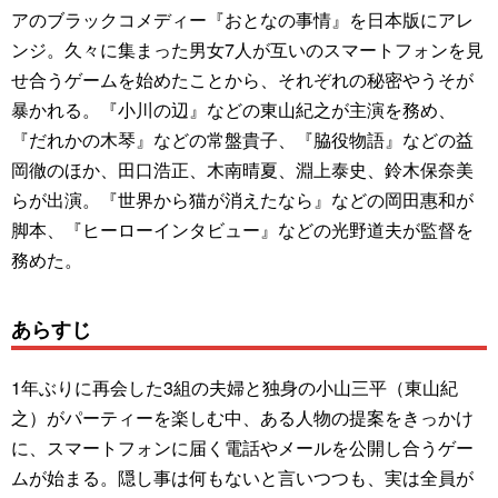
アのブラックコメディー『おとなの事情』を日本版にアレ
ンジ。久々に集まった男女7人が互いのスマートフォンを見
せ合うゲームを始めたことから、それぞれの秘密やうそが
暴かれる。『小川の辺』などの東山紀之が主演を務め、
『だれかの木琴』などの常盤貴子、『脇役物語』などの益
岡徹のほか、田口浩正、木南晴夏、淵上泰史、鈴木保奈美
らが出演。『世界から猫が消えたなら』などの岡田惠和が
脚本、『ヒーローインタビュー』などの光野道夫が監督を
務めた。
あらすじ
1年ぶりに再会した3組の夫婦と独身の小山三平（東山紀
之）がパーティーを楽しむ中、ある人物の提案をきっかけ
に、スマートフォンに届く電話やメールを公開し合うゲー
ムが始まる。隠し事は何もないと言いつつも、実は全員が