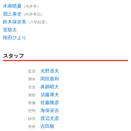
木南晴夏
（向井杏）
淵上泰史
（向井幸治）
鈴木保奈美
（六甲絵里）
室龍太
桜田ひより
スタッフ
光野道夫
監督
岡田惠和
脚本
眞鍋昭大
音楽
須藤康夫
撮影
佐藤隆彦
映像
海保栄吉
照明
渡辺丈彦
録音
吉田敬
美術