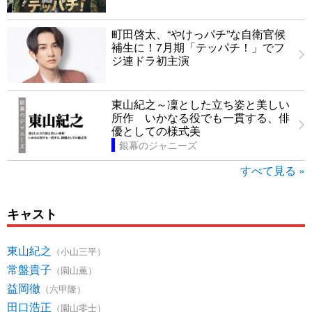
町田啓太、“やけっパチ”な自衛官候
補生に！7月期「テッパチ！」でフ
ジ連ドラ初主演
東山紀之～凜とした立ち姿と美しい
所作 いかなる役でも一貫する、俳
優としての様式美
銀幕のジャニーズ
すべて見る »
キャスト
東山紀之
（小山三平）
常盤貴子
（園山薫）
益岡徹
（六甲隆）
田口浩正
（園山零士）