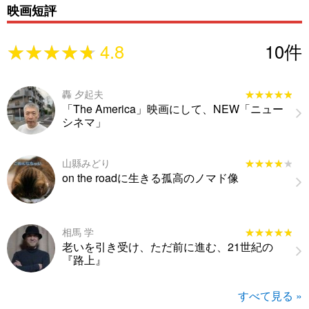
映画短評
★★★★★
★★★★★
4.8
10
件
轟 夕起夫
★★★★★
★★★★★
「The America」映画にして、NEW「ニュー
シネマ」
山縣みどり
★★★★★
★★★★★
on the roadに生きる孤高のノマド像
相馬 学
★★★★★
★★★★★
老いを引き受け、ただ前に進む、21世紀の
『路上』
すべて見る »