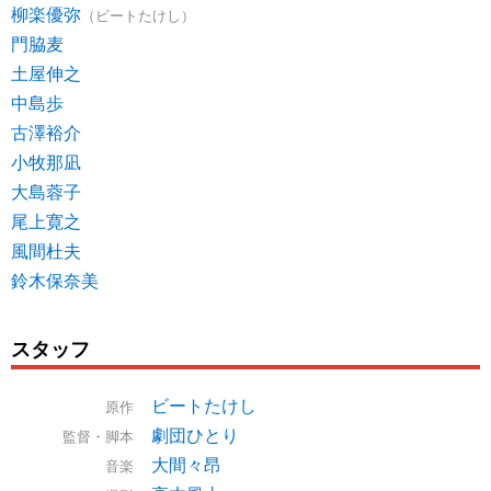
柳楽優弥
（ビートたけし）
門脇麦
土屋伸之
中島歩
古澤裕介
小牧那凪
大島蓉子
尾上寛之
風間杜夫
鈴木保奈美
スタッフ
ビートたけし
原作
劇団ひとり
監督・脚本
大間々昂
音楽