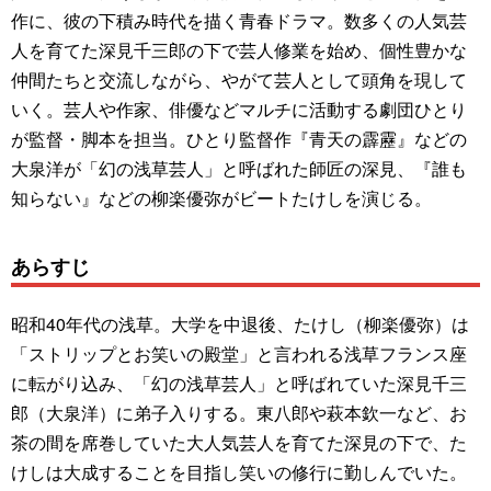
作に、彼の下積み時代を描く青春ドラマ。数多くの人気芸
人を育てた深見千三郎の下で芸人修業を始め、個性豊かな
仲間たちと交流しながら、やがて芸人として頭角を現して
いく。芸人や作家、俳優などマルチに活動する劇団ひとり
が監督・脚本を担当。ひとり監督作『青天の霹靂』などの
大泉洋が「幻の浅草芸人」と呼ばれた師匠の深見、『誰も
知らない』などの柳楽優弥がビートたけしを演じる。
あらすじ
昭和40年代の浅草。大学を中退後、たけし（柳楽優弥）は
「ストリップとお笑いの殿堂」と言われる浅草フランス座
に転がり込み、「幻の浅草芸人」と呼ばれていた深見千三
郎（大泉洋）に弟子入りする。東八郎や萩本欽一など、お
茶の間を席巻していた大人気芸人を育てた深見の下で、た
けしは大成することを目指し笑いの修行に勤しんでいた。