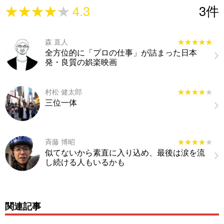
★★★★★
★★★★★
4.3
3
件
森 直人
★★★★★
★★★★★
全方位的に「プロの仕事」が詰まった日本
発・良質の娯楽映画
村松 健太郎
★★★★★
★★★★★
三位一体
斉藤 博昭
★★★★★
★★★★★
似てないから素直に入り込め、最後は涙を流
し続ける人もいるかも
関連記事