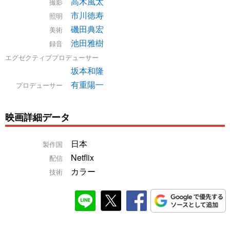
高木風太
撮影
市川徳寿
照明
磯田典宏
美術
池田雅樹
録音
エグゼクティブプロデューサー
坂本和隆
有重陽一
プロデューサー
映画詳細データ
日本
製作国
Netflix
配信
カラー
技術