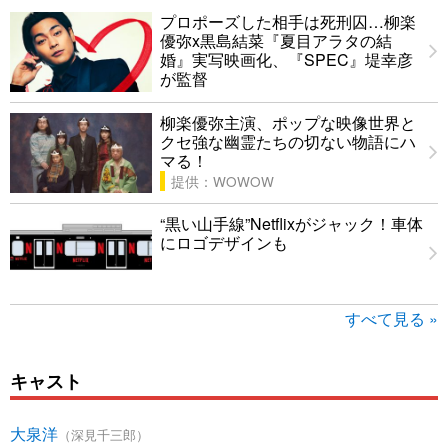
プロポーズした相手は死刑囚…柳楽
優弥x黒島結菜『夏目アラタの結
婚』実写映画化、『SPEC』堤幸彦
が監督
柳楽優弥主演、ポップな映像世界と
クセ強な幽霊たちの切ない物語にハ
マる！
提供：WOWOW
“黒い山手線”Netflixがジャック！車体
にロゴデザインも
すべて見る »
キャスト
大泉洋
（深見千三郎）