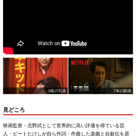
3枚の写真
7本の動画
見どころ
映画監督・北野武として世界的に高い評価を得ている芸
人・ビートたけしが自ら作詞・作曲した楽曲と自叙伝を原