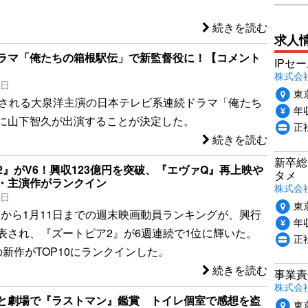
続きを読む
求人
ラマ「俺たちの箱根駅伝」で新監督役に！【コメント
IPセ
株式会
1日
東
送される大泉洋主演の日本テレビ系連続ドラマ「俺たち
年収
に山下智久が出演することが決定した。
正
続きを読む
新卒総
2』がV6！興収123億円を突破、『エヴァQ』再上映や
タメ
・主演作がランクイン
株式会社P
3日
東
9日から1月11日までの週末映画動員ランキングが、興行
年収
表され、『ズートピア2』が6週連続で1位に輝いた。
正
の新作がTOP10にランクインした。
続きを読む
事業責
株式会社
と劇場で『ラストマン』鑑賞 トイレ個室で感想を盗
東