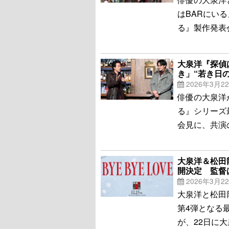
はBARにいる
る』製作発表
大泉洋『探偵
き」“若き日
2026年3月2
俳優の大泉洋
る』シリーズ最
会見に、共演
大泉洋＆松田
開決定 監督
2026年3月2
大泉洋と松田
第4弾となる最
が、22日に