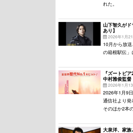
れた。
山下智久がド
あり】
2026年1月2
10月から放
の箱根駅伝」
『ズートピア
中村雅俊監督
2026年1月1
2026年1月
通信社より発
そのほか2本
大泉洋、家族