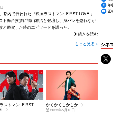
年収
0日
正
、都内で行われた『映画ラストマン -FIRST LOVE-』
スト舞台挨拶に福山雅治と登壇し、身バレを恐れなが
族と鑑賞した時のエピソードを語った。
続きを読む
もっと見る »
シネ
ラストマン -FIRST
かくかくしかじか
E-
2025年5月16日