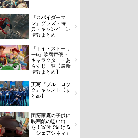
『スパイダーマ
ン』グッズ・特
典・キャンペーン
情報まとめ
『トイ・ストーリ
ー5』吹替声優・
キャラクター・あ
らすじ一覧【最新
情報まとめ】
実写『ブルーロッ
ク』キャスト【ま
とめ】
困窮家庭の子供に
映画館の思い出
を！寄付で届ける
「シェアシネマ」