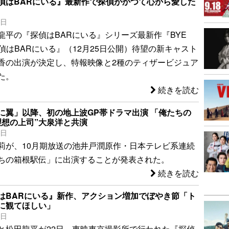
偵はBARにいる』最新作で探偵がかつて心から愛した
6日
龍平の『探偵はBARにいる』シリーズ最新作『BYE
E 探偵はBARにいる』（12月25日公開）待望の新キャスト
香の出演が決定し、特報映像と2種のティザービジュア
た。
続きを読む
に翼」以降、初の地上波GP帯ドラマ出演 「俺たちの
理想の上司”大泉洋と共演
9日
莉が、10月期放送の池井戸潤原作・日本テレビ系連続
ちの箱根駅伝」に出演することが発表された。
続きを読む
はBARにいる』新作、アクション増加でぼやき節「ト
に観てほしい」
2日
と松田龍平が22日、東映東京撮影所で行われた『探偵