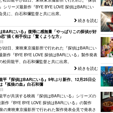
』シリーズ最新作『BYE BYE LOVE 探偵はBARにい
会見に、白石和彌監督と共に出席。
続きを読む
はBARにいる』復帰に感無量「やっぱりこの探偵が好
の恋”描く相手役は「驚くような方」
2日
が22日、東映東京撮影所で行われた『探偵はBARにい
新作『BYE BYE LOVE 探偵はBARにいる』製作発表
の松田龍平、白石和彌監督と共に出席。
続きを読む
龍平『探偵はBARにいる』9年ぶり新作、12月25日公
は『孤狼の血』白石和彌
2日
龍平が共演する映画『探偵はBARにいる』シリーズの
新作『BYE BYE LOVE 探偵はBARにいる』の製作
大泉の東映東京撮影所で行われた製作発表会見で発表さ