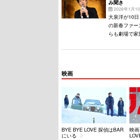
み聞き
2026年1月1
大泉洋が10日
の新春ファー
らも劇場で家
映画
BYE BYE LOVE 探偵はBAR
映画
にいる
LOV