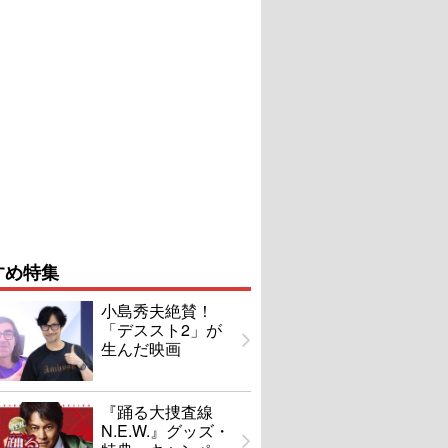
すめ特集
小島秀夫絶賛！
「デススト2」が
生んだ映画
『踊る大捜査線
N.E.W.』グッズ・