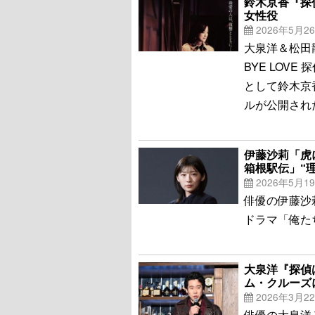
鈴木京香『探
女性役
2026年5月2
大泉洋＆松田
BYE LOV
として鈴木京
ルが公開され
伊藤沙莉「虎
箱根駅伝」“
2026年5月1
俳優の伊藤沙
ドラマ「俺た
大泉洋『探偵
ム・クルーズ
2026年3月2
俳優の大泉洋