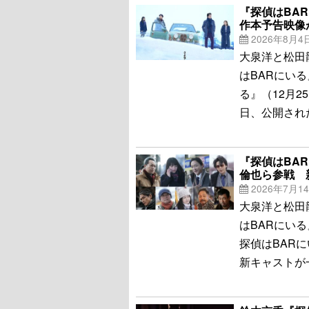
『探偵はBA
作本予告映像
2026年8月4
大泉洋と松田
はBARにいる
る』（12月
日、公開され
『探偵はBA
倫也ら参戦 
2026年7月1
大泉洋と松田
はBARにいる
探偵はBAR
新キャストが