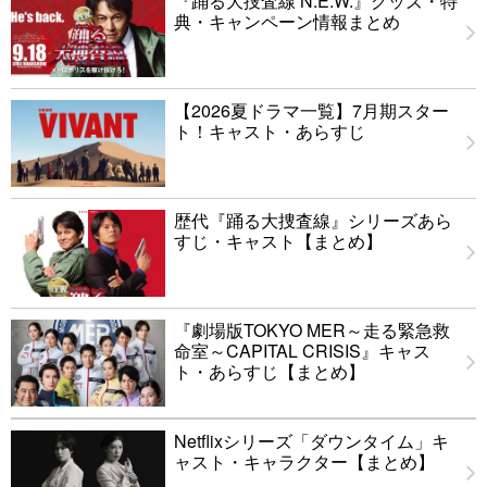
『踊る大捜査線 N.E.W.』グッズ・特
典・キャンペーン情報まとめ
【2026夏ドラマ一覧】7月期スター
ト！キャスト・あらすじ
歴代『踊る大捜査線』シリーズあら
すじ・キャスト【まとめ】
『劇場版TOKYO MER～走る緊急救
命室～CAPITAL CRISIS』キャス
ト・あらすじ【まとめ】
Netflixシリーズ「ダウンタイム」キ
ャスト・キャラクター【まとめ】