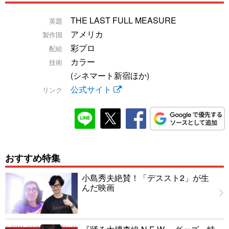
THE LAST FULL MEASURE
英題
アメリカ
製作国
彩プロ
配給
カラー
技術
(シネマート新宿ほか)
公式サイト
リンク
おすすめ特集
小島秀夫絶賛！「デススト2」が生
んだ映画