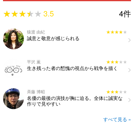
★★★★★
★★★★★
3.5
4
件
猿渡 由紀
★★★★★
★★★★★
誠意と敬意が感じられる
平沢 薫
★★★★★
★★★★★
生き残った者の慙愧の視点から戦争を描く
斉藤 博昭
★★★★★
★★★★★
名優の最後の演技が胸に迫る。全体に誠実な
作りで見やすい
すべて見る »