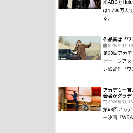
米ABCとHu
は1,786
る。
作品賞は『ワ
2026年3月1
第98回アカ
ビー・シアタ
ン監督作『ワ
アカデミー賞
会者がグラデ
2026年3月1
第98回アカ
ー映画『WE