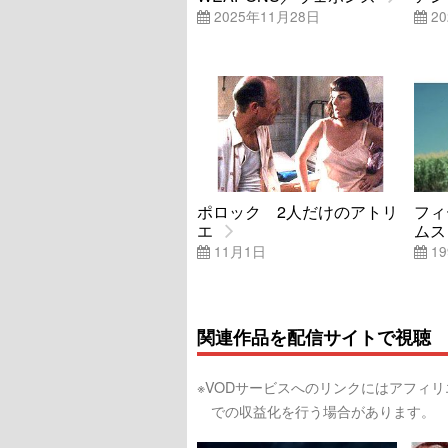
2025年11月28日
20
ポロック 2人だけのアトリ
フィ
エ
ムス
11月1日
19
関連作品を配信サイトで視聴
※VODサービスへのリンクにはアフィ
での収益化を行う場合があります。