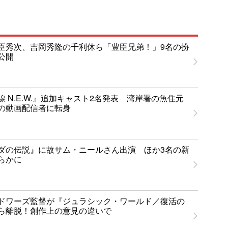
臣秀次、吉岡秀隆の千利休ら「豊臣兄弟！」9名の扮
公開
 N.E.W.』追加キャスト2名発表 湾岸署の魚住元
の動画配信者に転身
ダの伝説』に故サム・ニールさん出演 ほか3名の新
らかに
ドワーズ監督が『ジュラシック・ワールド／復活の
ら離脱！創作上の意見の違いで