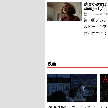
助演女優賞は
40年ぶりノ
2026年3月1
第98回アカ
ルビー・シア
ズ』のエイミ
映画
WEAPONS／ウェポンズ
アン