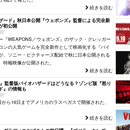
続きを読む
ザード』秋日本公開『ウェポンズ』監督による完全新
が初公開
0日
ー『WEAPONS／ウェポンズ』のザック・クレッガー
コンの人気ゲームを完全新作として映画化する『バイ
が、ソニー・ピクチャーズ配給で秋に日本公開される
、特報映像が公開された。
続きを読む
NS』監督版バイオハザードはどうなる？ゾンビ版『怒り
ド』の情報も
0日
3日から16日までアメリカのラスベガスで開催された、
続きを読む