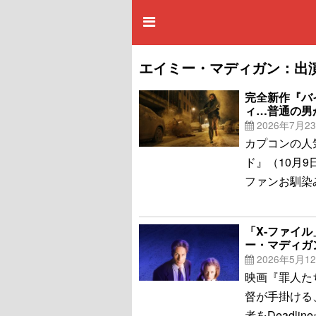
エイミー・マディガン：出
完全新作『バ
ィ…普通の男
2026年7月2
カプコンの人
ド』（10月
ファンお馴染
「X-ファイ
ー・マディガ
2026年5月1
映画『罪人た
督が手掛ける
者をDeadli