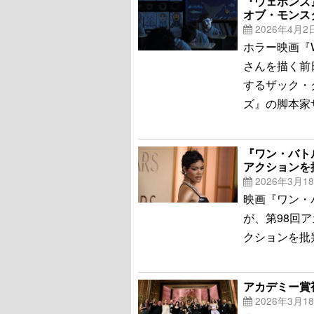
『ウェポンズ
オブ・モンス
2026年4月2
ホラー映画『
さんを描く前日
するザック・
ズ』の脚本家
『ワン・バト
アクションを
2026年3月1
映画『ワン・
が、第98回
クションを批
アカデミー賞
2026年3月1