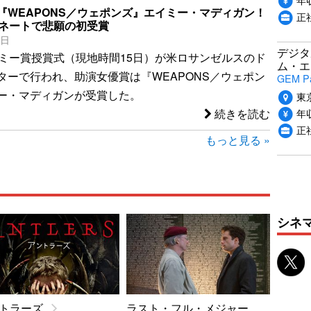
『WEAPONS／ウェポンズ』エイミー・マディガン！
正
ミネートで悲願の初受賞
6日
デジタ
デミー賞授賞式（現地時間15日）が米ロサンゼルスのド
ム・エ
ターで行われ、助演女優賞は『WEAPONS／ウェポン
GEM P
ー・マディガンが受賞した。
東
年収
続きを読む
正
もっと見る »
シネ
トラーズ
ラスト・フル・メジャー