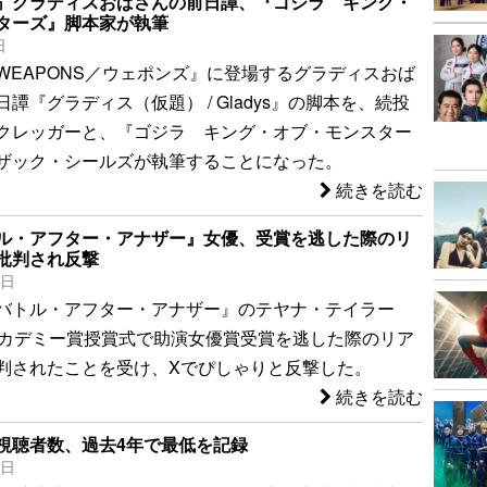
』グラディスおばさんの前日譚、『ゴジラ キング・
ターズ』脚本家が執筆
日
WEAPONS／ウェポンズ』に登場するグラディスおば
譚『グラディス（仮題） / Gladys』の脚本を、続投
クレッガーと、『ゴジラ キング・オブ・モンスター
ザック・シールズが執筆することになった。
続きを読む
ル・アフター・アナザー』女優、受賞を逃した際のリ
批判され反撃
8日
バトル・アフター・アナザー』のテヤナ・テイラー
アカデミー賞授賞式で助演女優賞受賞を逃した際のリア
判されたことを受け、Xでぴしゃりと反撃した。
続きを読む
視聴者数、過去4年で最低を記録
8日