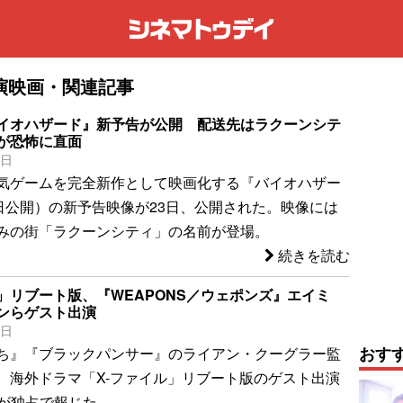
演映画・関連記事
イオハザード』新予告が公開 配送先はラクーンシテ
が恐怖に直面
3日
気ゲームを完全新作として映画化する『バイオハザー
9日公開）の新予告映像が23日、公開された。映像には
みの街「ラクーンシティ」の名前が登場。
続きを読む
ル」リブート版、『WEAPONS／ウェポンズ』エイミ
ンらゲスト出演
2日
おす
ち』『ブラックパンサー』のライアン・クーグラー監
、海外ドラマ「X-ファイル」リブート版のゲスト出演
neが独占で報じた。