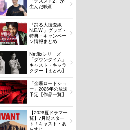
「デススト2」が
生んだ映画
『踊る大捜査線
N.E.W.』グッズ・
特典・キャンペー
ン情報まとめ
Netflixシリーズ
「ダウンタイム」
キャスト・キャラ
クター【まとめ】
「金曜ロードショ
ー」2026年の放送
予定【作品一覧】
【2026夏ドラマ一
覧】7月期スター
ト！キャスト・あ
らすじ