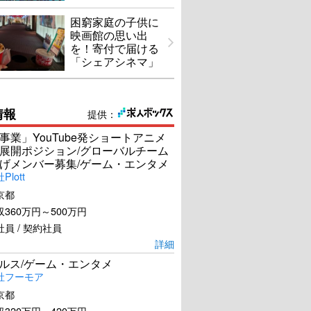
困窮家庭の子供に
映画館の思い出
を！寄付で届ける
「シェアシネマ」
情報
提供：
事業」YouTube発ショートアニメ
展開ポジション/グローバルチーム
げメンバー募集/ゲーム・エンタメ
lott
京都
360万円～500万円
員 / 契約社員
詳細
ールス/ゲーム・エンタメ
社フーモア
京都
320万円～420万円