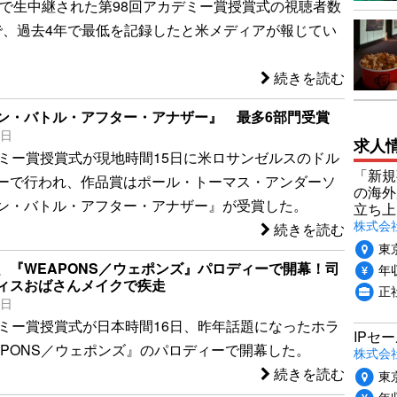
luで生中継された第98回アカデミー賞授賞式の視聴者数
万人で、過去4年で最低を記録したと米メディアが報じてい
続きを読む
ン・バトル・アフター・アナザー』 最多6部門受賞
6日
求人
デミー賞授賞式が現地時間15日に米ロサンゼルスのドル
「新規
ーで行われ、作品賞はポール・トーマス・アンダーソ
の海外
ン・バトル・アフター・アナザー』が受賞した。
立ち上
株式会社P
続きを読む
東
、『WEAPONS／ウェポンズ』パロディーで開幕！司
年収
ィスおばさんメイクで疾走
正社
6日
デミー賞授賞式が日本時間16日、昨年話題になったホラ
IPセ
APONS／ウェポンズ』のパロディーで開幕した。
株式会
続きを読む
東
年収