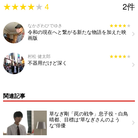
★★★★★
★★★★★
4
2
件
なかざわひでゆき
★★★★★
★★★★★
令和の現在へと繋がる新たな物語を加えた映
画版
村松 健太郎
★★★★★
★★★★★
不器用だけど深く
関連記事
草なぎ剛「罠の戦争」息子役・白鳥
晴都、目標は“草なぎさんのよう
な”俳優