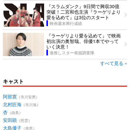
『スラムダンク』9日間で興収30億
突破！二宮和也主演『ラーゲリより
愛を込めて』は3位のスタート
映画週末興行成績
『ラーゲリより愛を込めて』で映画
初出演の奥智哉、俳優1本でやって
いく決意！
激推しスター発掘調査隊
すべて見る »
キャスト
阿部寛
（市川安男）
北村匠海
（市川旭）
杏
（由美）
安田顕
（照雲）
大島優子
（幸恵）