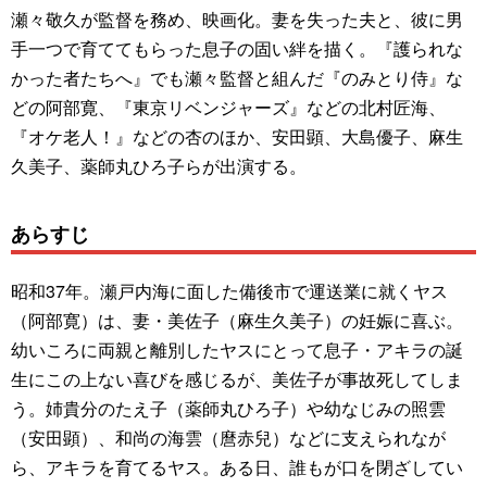
瀬々敬久が監督を務め、映画化。妻を失った夫と、彼に男
手一つで育ててもらった息子の固い絆を描く。『護られな
かった者たちへ』でも瀬々監督と組んだ『のみとり侍』な
どの阿部寛、『東京リベンジャーズ』などの北村匠海、
『オケ老人！』などの杏のほか、安田顕、大島優子、麻生
久美子、薬師丸ひろ子らが出演する。
あらすじ
昭和37年。瀬戸内海に面した備後市で運送業に就くヤス
（阿部寛）は、妻・美佐子（麻生久美子）の妊娠に喜ぶ。
幼いころに両親と離別したヤスにとって息子・アキラの誕
生にこの上ない喜びを感じるが、美佐子が事故死してしま
う。姉貴分のたえ子（薬師丸ひろ子）や幼なじみの照雲
（安田顕）、和尚の海雲（麿赤兒）などに支えられなが
ら、アキラを育てるヤス。ある日、誰もが口を閉ざしてい