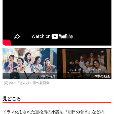
2枚の写真
9本の動画
(C) 2022『とんび』製作委員会
見どころ
ドラマ化もされた重松清の小説を『明日の食卓』などの