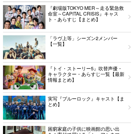
『劇場版TOKYO MER～走る緊急救
命室～CAPITAL CRISIS』キャス
ト・あらすじ【まとめ】
「ラヴ上等」シーズン2メンバー
【一覧】
『トイ・ストーリー5』吹替声優・
キャラクター・あらすじ一覧【最新
情報まとめ】
実写『ブルーロック』キャスト【ま
とめ】
困窮家庭の子供に映画館の思い出