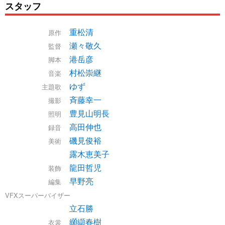
スタッフ
重松清
原作
瀬々敬久
監督
港岳彦
脚本
村松崇継
音楽
ゆず
主題歌
斉藤幸一
撮影
豊見山明長
照明
高田伸也
録音
磯見俊裕
美術
露木恵美子
龍田哲児
装飾
早野亮
編集
VFXスーパーバイザー
立石勝
纐纈春樹
衣裳