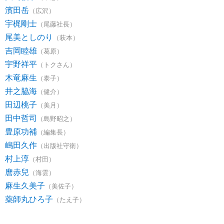
濱田岳
（広沢）
宇梶剛士
（尾藤社長）
尾美としのり
（萩本）
吉岡睦雄
（葛原）
宇野祥平
（トクさん）
木竜麻生
（泰子）
井之脇海
（健介）
田辺桃子
（美月）
田中哲司
（島野昭之）
豊原功補
（編集長）
嶋田久作
（出版社守衛）
村上淳
（村田）
麿赤兒
（海雲）
麻生久美子
（美佐子）
薬師丸ひろ子
（たえ子）