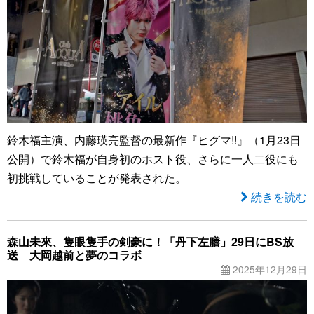
鈴木福主演、内藤瑛亮監督の最新作『ヒグマ!!』（1月23日
公開）で鈴木福が自身初のホスト役、さらに一人二役にも
初挑戦していることが発表された。
続きを読む
森山未來、隻眼隻手の剣豪に！「丹下左膳」29日にBS放
送 大岡越前と夢のコラボ
2025年12月29日