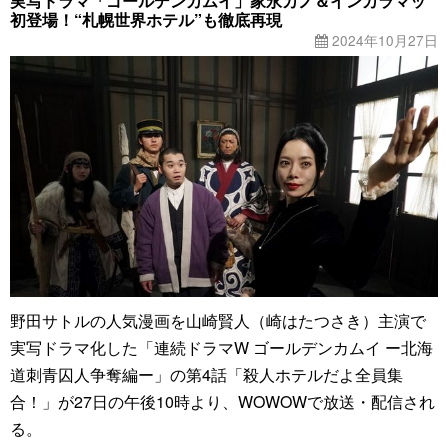
実写ドラマ「ゴールデンカムイ」家永カノ＆インカラマッ
初登場！“札幌世界ホテル”も徹底再現
2024年10月27日
野田サトルの人気漫画を山崎賢人（崎はたつさき）主演で
実写ドラマ化した「連続ドラマW ゴールデンカムイ ー北海
道刺青囚人争奪編ー」の第4話「殺人ホテルだよ全員集
合！」が27日の午後10時より、WOWOWで放送・配信され
る。