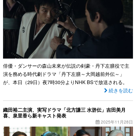
俳優・ダンサーの森山未來が伝説の剣豪・丹下左膳役で主
演を務める時代劇ドラマ「丹下左膳～大岡越前外伝～」
が、本日（29日）夜7時30分よりNHK BSで放送される。
続きを読む
織田裕二主演、実写ドラマ「北方謙三 水滸伝」吉田美月
喜、泉里香ら新キャスト発表
2025年11月28日