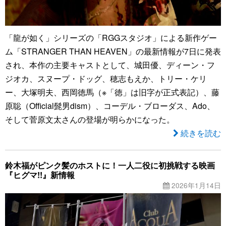
「龍が如く」シリーズの「RGGスタジオ」による新作ゲー
ム「STRANGER THAN HEAVEN」の最新情報が7日に発表
され、本作の主要キャストとして、城田優、ディーン・フ
ジオカ、スヌープ・ドッグ、穂志もえか、トリー・ケリ
ー、大塚明夫、西岡徳馬（※「徳」は旧字が正式表記）、藤
原聡（Official髭男dism）、コーデル・ブローダス、Ado、
そして菅原文太さんの登場が明らかになった。
続きを読む
鈴木福がピンク髪のホストに！一人二役に初挑戦する映画
『ヒグマ!!』新情報
2026年1月14日