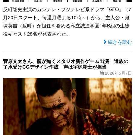
反町隆史主演のカンテレ・フジテレビ系ドラマ「GTO」（7
月20日スタート、毎週月曜よる10時～）から、主人公・鬼
塚英吉（反町）が担任を務める私立誠進学園1年B組の生徒
役キャスト28名が発表された。
続きを読む
菅原文太さん、龍が如くスタジオ新作ゲーム出演 遺族の
了承受けCGデザイン作成 声は宇梶剛士が担当
2026年5月7日