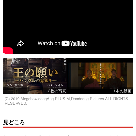
3枚の写真
1本の動画
(C) 2019 MegaboxJoongAng PLUS M,Doodoong Pictures ALL RIGHTS
RESERVED.
見どころ