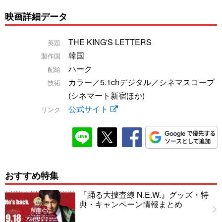
映画詳細データ
THE KING'S LETTERS
英題
韓国
製作国
ハーク
配給
カラー／5.1chデジタル／シネマスコープ
技術
(シネマート新宿ほか)
公式サイト
リンク
おすすめ特集
『踊る大捜査線 N.E.W.』グッズ・特
典・キャンペーン情報まとめ