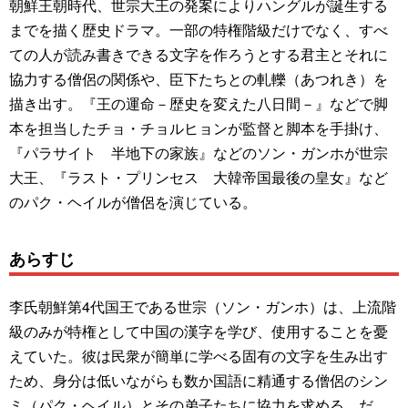
朝鮮王朝時代、世宗大王の発案によりハングルが誕生する
までを描く歴史ドラマ。一部の特権階級だけでなく、すべ
ての人が読み書きできる文字を作ろうとする君主とそれに
協力する僧侶の関係や、臣下たちとの軋轢（あつれき）を
描き出す。『王の運命－歴史を変えた八日間－』などで脚
本を担当したチョ・チョルヒョンが監督と脚本を手掛け、
『パラサイト 半地下の家族』などのソン・ガンホが世宗
大王、『ラスト・プリンセス 大韓帝国最後の皇女』など
のパク・ヘイルが僧侶を演じている。
あらすじ
李氏朝鮮第4代国王である世宗（ソン・ガンホ）は、上流階
級のみが特権として中国の漢字を学び、使用することを憂
えていた。彼は民衆が簡単に学べる固有の文字を生み出す
ため、身分は低いながらも数か国語に精通する僧侶のシン
ミ（パク・ヘイル）とその弟子たちに協力を求める。だ