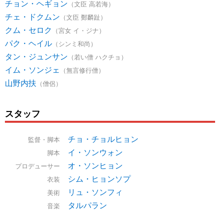
チョン・ヘギョン
（文臣 高若海）
チェ・ドクムン
（文臣 鄭麟趾）
クム・セロク
（宮女 イ・ジナ）
パク・ヘイル
（シンミ和尚）
タン・ジュンサン
（若い僧 ハクチョ）
イム・ソンジェ
（無言修行僧）
山野内扶
（僧侶）
スタッフ
チョ・チョルヒョン
監督・脚本
イ・ソンウォン
脚本
オ・ソンヒョン
プロデューサー
シム・ヒョンソプ
衣装
リュ・ソンフィ
美術
タルパラン
音楽