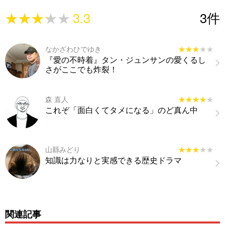
★★★★★
★★★★★
3.3
3
件
なかざわひでゆき
★★★★★
★★★★★
『愛の不時着』タン・ジュンサンの愛くるし
さがここでも炸裂！
森 直人
★★★★★
★★★★★
これぞ「面白くてタメになる」のど真ん中
山縣みどり
★★★★★
★★★★★
知識は力なりと実感できる歴史ドラマ
関連記事