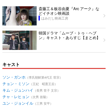
斎藤工＆板谷由夏『Arc アーク』な
どイチオシ映画談
はみだし映画工房
韓国ドラマ「ムーブ・トゥ・ヘブ
ン」キャスト・あらすじ【まとめ】
キャスト
ソン・ガンホ
（李氏朝鮮第4代王 世宗）
チョン・ミソン
（王妃 昭憲王后）
キム・ジュンハイ
（長男 世子 文宗）
チャ・レヒョン
（次男 首陽）
ユン・ジョンイル
（三男 安平）