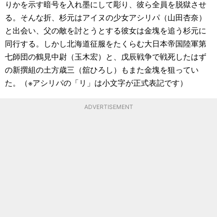
りかを示す暗号を入れ墨にして彫り、彼ら全員を脱獄させ
る。そんな折、杉元はアイヌの少女アシリパ（山田杏奈）
と出会い、父の敵を討とうとする彼女は金塊を追う杉元に
同行する。しかし北海道征服をたくらむ大日本帝国陸軍第
七師団の鶴見中尉（玉木宏）と、戊辰戦争で戦死したはず
の新撰組の土方歳三（舘ひろし）もまた金塊を狙ってい
た。（※アシリパの「リ」は小文字が正式表記です）
ADVERTISEMENT