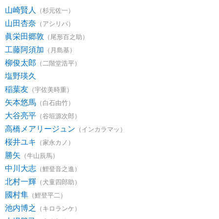
山崎賢人
（杉元佐一）
山田杏奈
（アシリパ）
眞栄田郷敦
（尾形百之助）
工藤阿須加
（月島基）
柳俊太郎
（二階堂浩平）
塩野瑛久
稲葉友
（宇佐美時重）
矢本悠馬
（白石由竹）
大谷亮平
（谷垣源次郎）
高橋メアリージュン
（インカラマッ）
桜井ユキ
（家永カノ）
勝矢
（牛山辰馬）
中川大志
（鯉登音之進）
北村一輝
（犬童四郎助）
國村隼
（鯉登平二）
池内博之
（キロランケ）