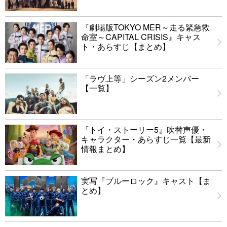
『劇場版TOKYO MER～走る緊急救
命室～CAPITAL CRISIS』キャス
ト・あらすじ【まとめ】
「ラヴ上等」シーズン2メンバー
【一覧】
『トイ・ストーリー5』吹替声優・
キャラクター・あらすじ一覧【最新
情報まとめ】
実写『ブルーロック』キャスト【ま
とめ】