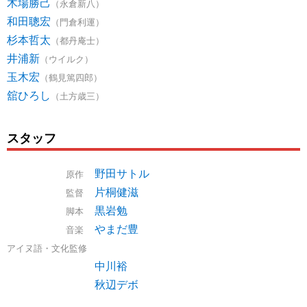
木場勝己
（永倉新八）
和田聰宏
（門倉利運）
杉本哲太
（都丹庵士）
井浦新
（ウイルク）
玉木宏
（鶴見篤四郎）
舘ひろし
（土方歳三）
スタッフ
野田サトル
原作
片桐健滋
監督
黒岩勉
脚本
やまだ豊
音楽
アイヌ語・文化監修
中川裕
秋辺デボ