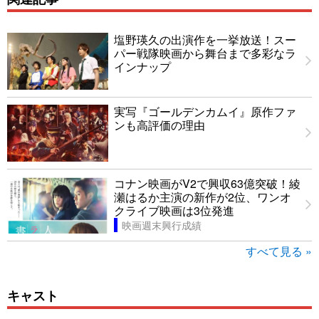
塩野瑛久の出演作を一挙放送！スー
パー戦隊映画から舞台まで多彩なラ
インナップ
実写『ゴールデンカムイ』原作ファ
ンも高評価の理由
コナン映画がV2で興収63億突破！綾
瀬はるか主演の新作が2位、ワンオ
クライブ映画は3位発進
映画週末興行成績
すべて見る »
キャスト