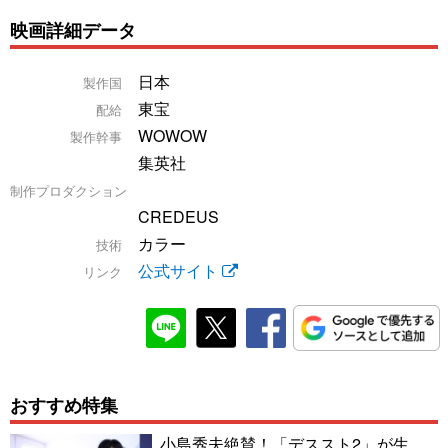
映画詳細データ
日本
製作国
東宝
配給
WOWOW
製作幹事
集英社
制作プロダクション
CREDEUS
カラー
技術
公式サイト
リンク
おすすめ特集
小島秀夫絶賛！「デススト2」が生