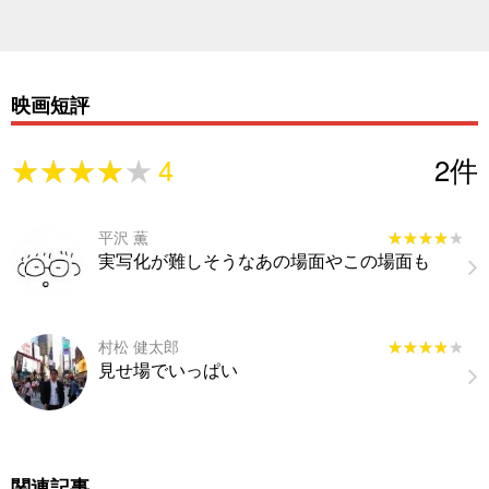
映画短評
★★★★★
★★★★★
4
2
件
平沢 薫
★★★★★
★★★★★
実写化が難しそうなあの場面やこの場面も
村松 健太郎
★★★★★
★★★★★
見せ場でいっぱい
関連記事