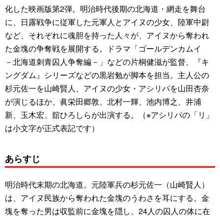
化した映画版第2弾。明治時代後期の北海道・網走を舞台
に、日露戦争に従軍した元軍人とアイヌの少女、陸軍中尉
など、それぞれに魂胆を持った人々が、アイヌから奪われ
た金塊の争奪戦を展開する。ドラマ「ゴールデンカムイ
－北海道刺青囚人争奪編－」などの片桐健滋が監督、『キ
ングダム』シリーズなどの黒岩勉が脚本を担当。主人公の
杉元佐一を山崎賢人、アイヌの少女・アシリパを山田杏奈
が演じるほか、眞栄田郷敦、北村一輝、池内博之、井浦
新、玉木宏、舘ひろしらが出演する。（※アシリパの「リ」
は小文字が正式表記です）
あらすじ
明治時代末期の北海道。元陸軍兵の杉元佐一（山崎賢人）
は、アイヌ民族から奪われた金塊のうわさを耳にする。金
塊を奪った男は収監前に金塊を隠し、24人の囚人の体に在